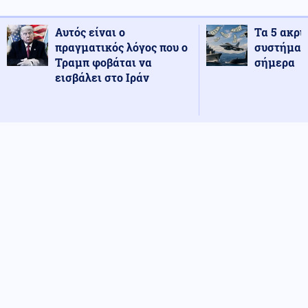
Αυτός είναι ο
Τα 5 ακρι
πραγματικός λόγος που ο
συστήματ
Τραμπ φοβάται να
σήμερα
εισβάλει στο Ιράν