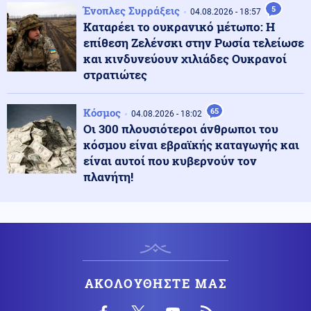
Ένοπλες Συρράξεις
5
04.08.2026 - 18:57
Καταρέει το ουκρανικό μέτωπο: Η
Τεχνολογία
06.08.2026 - 10:06
επίθεση Ζελένσκι στην Ρωσία τελείωσε
Ντέμης Χασάμπης: Η πορεία του Ελληνοκύπριου που
και κινδυνεύουν χιλιάδες Ουκρανοί
βρέθηκε στην κορυφή της Τεχνητής Νοημοσύνης
στρατιώτες
Υγεία
06.08.2026 - 09:56
Κόσμος
65
04.08.2026 - 18:02
ΕΟΔΥ: Στα 65 τα κρούσματα του ιού του Δυτικού Νείλου
Οι 300 πλουσιότεροι άνθρωποι του
στην Ελλάδα
κόσμου είναι εβραϊκής καταγωγής και
είναι αυτοί που κυβερνούν τον
πλανήτη!
Αθλητισμός
06.08.2026 - 09:51
Ο ΠΑΟΚ ρίχνεται στη μάχη με την Άντερλεχτ – Το
σχέδιο Λίσι και το επόμενο βήμα για τη League Phase
Κοινωνία
06.08.2026 - 09:45
Μυστράς: Σήμερα η νεκροψία στον 90χρονο που
βρέθηκε σε καταψύκτη
ΑΚΟΛΟΥΘΗΣΤΕ ΜΑΣ