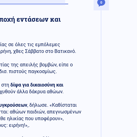
0
εποχή εντάσεων και
ίας σε όλες τις εμπόλεμες
ιρήνη, χθες Σάββατο στο Βατικανό.
ιτίας της απειλής βομβών, είπε ο
δισ. πιστούς παγκοσμίως.
ς στη
δίψα για δικαιοσύνη και
 χυθούν άλλα δάκρυα αθώων.
 συγκρούσεων
, δήλωσε. «Καθίσταται
νται: αθώων παιδιών, απεγνωσμένων
θε ηλικίας που υποφέρουν»,
ς: ειρήνη!»,.