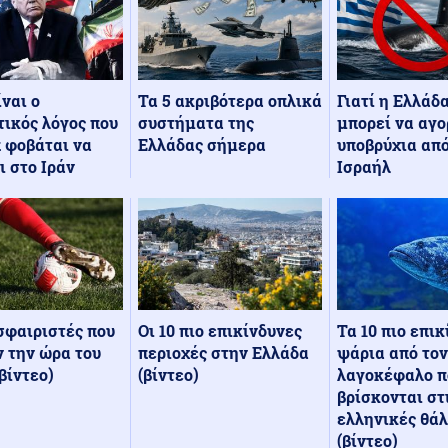
Τα 5 ακριβότερα οπλικά
Γιατί η Ελλάδ
ίναι ο
συστήματα της
μπορεί να αγο
ικός λόγος που
Ελλάδας σήμερα
υποβρύχια από
 φοβάται να
Ισραήλ
ι στο Ιράν
Οι 10 πιο επικίνδυνες
Τα 10 πιο επι
σφαιριστές που
περιοχές στην Ελλάδα
ψάρια από τον
 την ώρα του
(βίντεο)
λαγοκέφαλο π
βίντεο)
βρίσκονται στ
ελληνικές θά
(βίντεο)