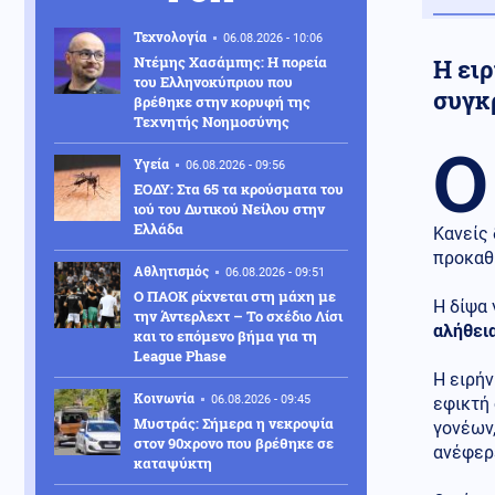
Τεχνολογία
06.08.2026 - 10:06
Ντέμης Χασάμπης: Η πορεία
Η ειρ
του Ελληνοκύπριου που
συγκ
βρέθηκε στην κορυφή της
Τεχνητής Νοημοσύνης
Ο
Υγεία
06.08.2026 - 09:56
ΕΟΔΥ: Στα 65 τα κρούσματα του
ιού του Δυτικού Νείλου στην
Ελλάδα
Κανείς 
προκαθή
Αθλητισμός
06.08.2026 - 09:51
Ο ΠΑΟΚ ρίχνεται στη μάχη με
Η δίψα 
την Άντερλεχτ – Το σχέδιο Λίσι
αλήθει
και το επόμενο βήμα για τη
League Phase
Η ειρήν
Κοινωνία
06.08.2026 - 09:45
εφικτή
Μυστράς: Σήμερα η νεκροψία
γονέων
στον 90χρονο που βρέθηκε σε
ανέφερε
καταψύκτη