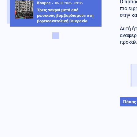
Ο πάπα
Κόσμος
06.08.2026 - 09:36
πιο ειρ
Τρεις νεκροί μετά από
στην κα
ρωσικούς βομβαρδισμούς στη
βορειοανατολική Ουκρανία
Αυτή ήτ
Κοινωνία
06.08.2026 - 09:29
αναφερθ
Γεωργιάδης: «Δεν έπεσε η
προκαλ
ψευδοροφή στο Νοσοκομείο
Κορίνθου, την ξήλωσαν»
ΗΠΑ
06.08.2026 - 09:29
Τραμπ: «Έχουμε τεράστιο
οπλοστάσιο για το Ιράν -
Καταζητούνται όσοι διαρρεούν
προδοτικές αναφορές»
Κοινωνία
06.08.2026 - 09:15
Πάπας
Νέα ταυτότητα: Ο πλήρης
οδηγός για την επικαιροποίηση
των στοιχείων σας
Οικονομία
06.08.2026 - 09:09
Γεωπολιτικό «ηλεκτροσόκ» για