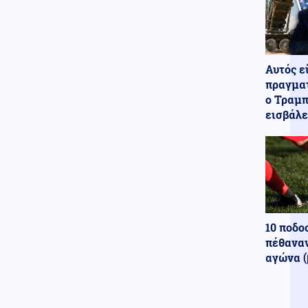
ΗΠΑ
06.08.2026 - 08:37
ΗΠΑ: Έρευνα μετά το
περιστατικό με το ελικόπτερο
του Τραμπ και επιβατικό
αεροσκάφος
Αυτός ε
πραγματ
Κόσμος
06.08.2026 - 08:30
ο Τραμπ
Πετρέλαιο: Το Brent
εισβάλε
υποχώρησε κάτω από τα 80
δολάρια μετά τη συμφωνία
Ιράν – Ομάν
Κόσμος
06.08.2026 - 08:17
Πετρελαιοφόρο δεξαμενόπλοιο
ανέφερε εκρήξεις στο στενό
του Ορμούζ
10 ποδο
Κοινωνία
πέθαναν
06.08.2026 - 08:10
Χάρτης πρόβλεψης κινδύνου:
αγώνα (
Σε πορτοκαλί συναγερμό
σήμερα Αττική, Βοιωτία, Εύβοια
Πολιτική
06.08.2026 - 07:56