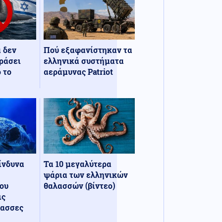
α δεν
Πού εξαφανίστηκαν τα
ράσει
ελληνικά συστήματα
 το
αεράμυνας Patriot
κίνδυνα
Τα 10 μεγαλύτερα
ψάρια των ελληνικών
ου
θαλασσών (βίντεο)
ις
λασσες