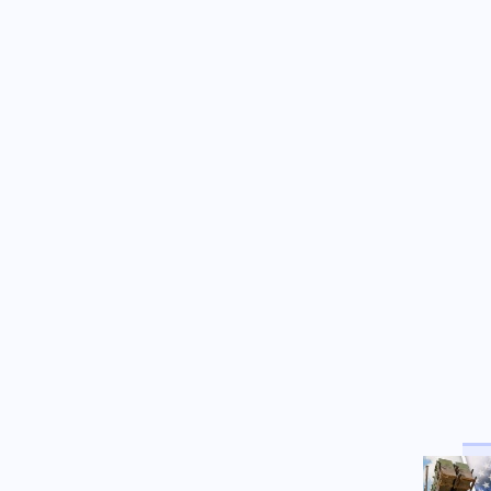
το καλώδιο Ελλάδας-Κύπρου: Ο
τουρκικός εκβιασμός και η
είσοδος των Γάλλων
Αθλητισμός
06.08.2026 - 09:06
Ινφαντίνο: «Έγιναν λάθη» για το
Μουντιάλ – Συνεχίζει στην
ηγεσία της FIFA
Κοινωνία
06.08.2026 - 08:56
Κυψέλη: Το τρίτο πρόσωπο που
επικαλείται ο 26χρονος για τη
δολοφονία της Βρετανίδας
Κόσμος
06.08.2026 - 08:45
Μεξικό: Δημοφιλής νεαρός
influencer δολοφονήθηκε σε
ζωντανή μετάδοση (βίντεο)
Κοινωνία
06.08.2026 - 08:37
Σύγκρουση ελικοπτέρων στη
Ψάθα: Τα «μαύρα κουτιά» και
το αόρατο τρίτο ελικόπτερο