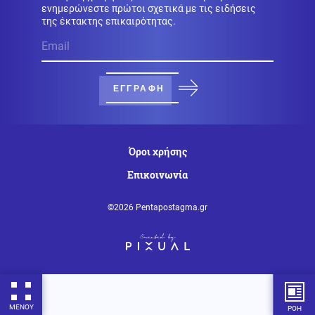
ενημερώνεστε πρώτοι σχετικά με τις ειδήσεις
Οικονομία
06.08.2026 - 23:58
της έκτακτης επικαιρότητας.
Κόπωση της Wall Street μετά τα ρεκόρ εν μέσω
αβεβαιότητας για το Ιράν, το πετρέλαιο και τη Fed
Ένοπλες Συρράξεις
06.08.2026 - 23:58
ΕΓΓΡΑΦΗ
“Ρουκέτα” του πρώην Ουκρανού Α/ΓΕΕΔ και νυν
πρέσβη στο Λονδίνο: "Πώς η Ρωσία εξουδετερώνει τα
όπλα του ΝΑΤΟ στο πεδίο της μάχης"
Όροι χρήσης
Κοινωνία
06.08.2026 - 23:50
Επικοινωνία
Στο νοσοκομείο διακομίστηκε ναυτικό που
τραυματίστηκε κατά τη πρόσδεση πλοίου στο λιμάνι
της Ρόδου
©2026 Pentapostagma.gr
Καιρός
06.08.2026 - 23:42
Καιρός: Έρχεται τριήμερο με 40άρια και ισχυρά
μελτέμια
ΜΕΝΟΥ
ΡΟΗ