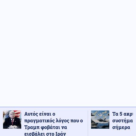
Αυτός είναι ο
Τα 5 ακρι
πραγματικός λόγος που ο
συστήματ
Τραμπ φοβάται να
σήμερα
εισβάλει στο Ιράν