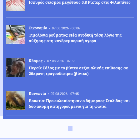
Ισχυρός σεισμός μεγέθους 5,8 Ρίχτερ στις Φιλιππίνες
Οικονομία
07.08.2026 - 08:06
Τιμολόγια ρεύματος: Νέα ανοδική τάση λόγω της
αύξησης στη χονδρεμπορική αγορά
Κόσμος
07.08.2026 - 07:55
Περού: Σάλος με το βίντεο σεξουαλικής επίθεσης σε
26χρονη τραγουδίστρια (βίντεο)
Κοινωνία
07.08.2026 - 07:45
Βοιωτία: Προφυλακίστηκαν ο δήμαρχος Στυλίδας και
δύο ακόμη κατηγορούμενοι για τη φωτιά
Κόσμος
07.08.2026 - 07:45
Ταϊλάνδη: Μαθητής-εκτελεστής άνοιξε πυρ σε σχολείο
και αυτοκτόνησε – Υπάρχουν νεκροί και τραυματίες