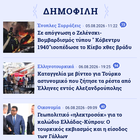
ΔΗΜΟΦΙΛΗ
Οικονομία
07.08.2026 - 07:39
Ένοπλες Συρράξεις
73
Το τέλος των μνημονίων: Η Ευρώπη αποσύρει την
05.08.2026 - 11:22
εποπτεία και ελευθερώνει τον εθνικό σχεδιασμό για
Σε απόγνωση ο Ζελένσκι-
την οικονομία
Βομβαρδισμός τύπου " Κόβεντρυ
1940"ισοπέδωσε το Κίεβο χθες βράδυ
Κοινωνία
07.08.2026 - 07:35
Υψηλός κίνδυνος πυρκαγιάς σήμερα σε Αττική, Κρήτη,
Ελληνοτουρκικά
94
Πελοπόννησο, Εύβοια και νησιά του Αιγαίου
06.08.2026 - 19:25
Καταγγελία με βίντεο για Τούρκο
αστυνομικό που ζήτησε τα ρέστα από
Μέση Ανατολή
Έλληνες εντός Αλεξανδρούπολης
07.08.2026 - 07:32
Το Ιράν κλείνει τα Στενά για ΗΠΑ και Ισραήλ – Στην
απόλυτη «παγίδα» του πολέμου ο Τραμπ
Οικονομία
40
06.08.2026 - 09:09
Γεωπολιτικό «ηλεκτροσόκ» για το
Κοινωνία
07.08.2026 - 07:26
καλώδιο Ελλάδας-Κύπρου: Ο
«Κρανίου τόπος» το Πόρτο Γερμενό: 84 σπίτια στον
τουρκικός εκβιασμός και η είσοδος
κατάλογο της κατεδάφισης – Πότε ξεκινούν οι
των Γάλλων
αιτήσεις