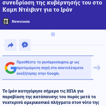
συνεδρίαση της κυβέρνησής του στο
Καμπ Ντέιβιντ για το Ιράν
Newsroom
0
Προσθέστε το pentapostagma.gr ως
προτιμώμενη πηγή στα αποτελέσματα
αναζήτησης στην Google.
Το Ιράν κατηγόρησε σήμερα τις ΗΠΑ για
παραβίαση της κατάπαυσης του πυρός μετά τα
νυχτερινά αμερικανικά πλήγματα στον νότο της