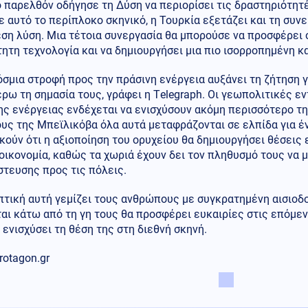
 παρελθόν οδήγησε τη Δύση να περιορίσει τις δραστηριότητ
 αυτό το περίπλοκο σκηνικό, η Τουρκία εξετάζει και τη συν
εση λύση. Μια τέτοια συνεργασία θα μπορούσε να προσφέρει
ητη τεχνολογία και να δημιουργήσει μια πιο ισορροπημένη κ
σμια στροφή προς την πράσινη ενέργεια αυξάνει τη ζήτηση γ
ρω τη σημασία τους, γράφει η Τelegraph. Οι γεωπολιτικές εν
ης ενέργειας ενδέχεται να ενισχύσουν ακόμη περισσότερο την
υς της Μπεϊλικόβα όλα αυτά μεταφράζονται σε ελπίδα για έ
ούν ότι η αξιοποίηση του ορυχείου θα δημιουργήσει θέσεις 
οικονομία, καθώς τα χωριά έχουν δει τον πληθυσμό τους να μ
τευσης προς τις πόλεις.
τική αυτή γεμίζει τους ανθρώπους με συγκρατημένη αισιοδο
αι κάτω από τη γη τους θα προσφέρει ευκαιρίες στις επόμεν
 ενισχύσει τη θέση της στη διεθνή σκηνή.
rotagon.gr