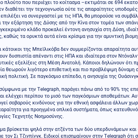
ο πλούτο που περιέχει το κοίτασμα –εκτιμάται σε 694 εκατ
ν διαθέτει την τεχνογνωσία ούτε τις απαραίτητες υποδομές 
επιλέξει να συνεργαστεί με τις ΗΠΑ, θα μπορούσε να συμβά
 την εξάρτηση της Δύσης από την Κίνα στον τομέα των σπάνι
γκεκριμένο κλάδο προκαλεί έντονη ανησυχία στη Δύση, ιδια
, καθώς τα ορυκτά αυτά είναι κρίσιμα για την αμυντική βιομ
 κάτοικοι της Μπεϊλικόβα δεν συμμερίζονται απαραίτητα αυ
υν δυσπιστία απέναντι στις ΗΠΑ και ιδιαίτερα στον Ντόναλν
τικές εξελίξεις στη Μέση Ανατολή. Κάποιοι δηλώνουν ότι πρ
ία θεωρούν λιγότερο επιθετική και πιο προβλέψιμη δύναμη σ
κή πολιτική. Σε παγκόσμιο επίπεδο, η ανησυχία της Ουάσινγκ
, σύμφωνα με την Τelegraph, παράγει πάνω από το 90% της 
αι ελέγχει περίπου το μισό των παγκόσμιων αποθεμάτων. Αυ
γεί σοβαρούς κινδύνους για την εθνική ασφάλεια άλλων χωρ
παραίτητα για προηγμένα οπλικά συστήματα, όπως κατευθυνό
ογίες Τεχνητής Νοημοσύνης.
μα βρίσκεται ψηλά στην ατζέντα των δύο υπερδυνάμεων και 
ε τον Σι Τζινπίνγκ. Ειδικοί επισημαίνουν στην Τelegraph ότ