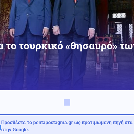
ια το τουρκικό «θησαυρό» τ
Προσθέστε το pentapostagma.gr ως προτιμώμενη πηγή στα
στην Google.