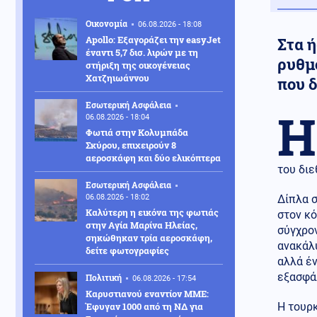
Οικονομία
06.08.2026 - 18:08
Apollo: Εξαγοράζει την easyJet
Στα ή
έναντι 5,7 δισ. λιρών με τη
ρυθμο
στήριξη της οικογένειας
Χατζηιωάννου
που 
Εσωτερική Ασφάλεια
Η
06.08.2026 - 18:04
Φωτιά στην Κολυμπάδα
Σκύρου, επιχειρούν 8
αεροσκάφη και δύο ελικόπτερα
του δι
Εσωτερική Ασφάλεια
06.08.2026 - 18:02
Δίπλα 
Καλύτερη η εικόνα της φωτιάς
στον κό
στην Aγία Μαρίνα Ηλείας,
σύγχρο
σηκώθηκαν τρία αεροσκάφη,
ανακάλυ
δείτε φωτογραφίες
αλλά έ
εξασφά
Πολιτική
06.08.2026 - 17:54
Καρυστιανού εναντίον ΜΜΕ:
Έφυγαν 1000 από τη ΝΔ για
Η τουρκ