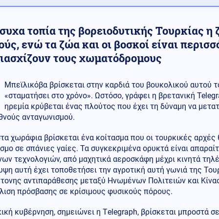
συχα τοπία της βορειοδυτικής Τουρκίας η 
ύς, ενώ τα ζώα και οι βοσκοί είναι περισ
διασχίζουν τους χωματόδρομους
Μπεϊλικόβα βρίσκεται στην καρδιά του βουκολικού αυτού τοπ
«σταματήσει στο χρόνο». Ωστόσο, γράφει η βρετανική Teleg
ηρεμία κρύβεται ένας πλούτος που έχει τη δύναμη να μετα
εθνούς ανταγωνισμού.
στα χωράφια βρίσκεται ένα κοίτασμα που οι τουρκικές αρχέ
σμο σε σπάνιες γαίες. Τα συγκεκριμένα ορυκτά είναι απαραί
νων τεχνολογιών, από μαχητικά αεροσκάφη μέχρι κινητά τηλ
ψη αυτή έχει τοποθετήσει την αγροτική αυτή γωνιά της Του
ντονης αντιπαράθεσης μεταξύ Ηνωμένων Πολιτειών και Κίνας
λιση πρόσβασης σε κρίσιμους φυσικούς πόρους.
ική κυβέρνηση, σημειώνει η Τelegraph, βρίσκεται μπροστά σ