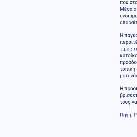
αφήσει ιστορική
που στο
παρακαταθήκη»
Μέσα σε
ενδιάμ
Κοινωνία
06.08.2026 - 16:17
απαραίτ
Άνδρας επιδείκνυε τα
γεννητικά του όργανα σε
Η παγκό
ανήλικα στον Άβαντα
περαιτέ
Κόσμος
τιμές τ
06.08.2026 - 16:11
Στα άκρα η σύγκρουση: Σφοδρά
κατοίκο
ουκρανικά πλήγματα σε
προσδοκ
ενεργειακές υποδομές της
τοπική 
Ρωσίας – Μαύρα σύννεφα
μετανάσ
καπνού στο Γιαροσλάβλ
Η προοπ
Κόσμος
06.08.2026 - 16:01
βρίσκετ
Γερμανία: Drone-βόμβα
βρέθηκε δίπλα σε Antonov που
τους να
μετέφερε πυρομαχικά
Πηγή: P
Κοινωνία
06.08.2026 - 15:48
Θανατηφόρα επιδρομή για
καλώδια στον Άγιο Στέφανο:
72χρονος βρέθηκε νεκρός σε ΙΧ