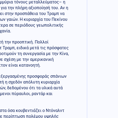
ομμύρια τόνους μεταλλεύματος– η
για την πλήρη αξιοποίησή του. Αν η
λει στην προσπάθεια του Τραμπ να
ων γαιών. Η κυριαρχία του Πεκίνου
ίτερα σε περιόδους γεωπολιτικής
ηχανία.
τή την προοπτική. Πολλοί
τ Τραμπ, ειδικά μετά τις πρόσφατες
οτιμούν τη συνεργασία με την Κίνα,
ε σχέση με την αμερικανική
τον είναι κατανοητή.
επεξεργασμένης προσφοράς σπάνιων
τή η σχεδόν απόλυτη κυριαρχία
ών, δεδομένου ότι τα υλικά αυτά
μενοι πύραυλοι, ραντάρ και
στα όσα κουβεντιάζει ο Ντόναλντ
ι σε περίπτωση πολέμου υψηλής