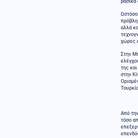
Μάχη με τις φλόγες εν μέσω
βασικά 
καύσωνα στα Βαλκάνια:
Πυρκαγιές σε Σερβία και
Ωστόσο 
Αλβανία με θερμοκρασίες έως
πρόβλημ
40 βαθμούς
αλλά κα
Ελληνοτουρκικά
τεχνογ
06.08.2026 - 17:00
χώρες σ
Tουρκικό κρατικό ΜΜΕ απειλεί
με εκδίωξη και το γαλλικό
Στην Μπ
Πολεμικό Ναυτικό από το
ελέγχου
Αιγαίο
της και
στην Κί
Κόσμος
06.08.2026 - 16:48
Ορισμέν
Το αποτύπωμα της
πρόσκρουσης πυραύλου της
Τουρκία
SpaceX στη Σελήνη: Τι δείχνουν
οι εικόνες κορεατικού σκάφους
Πολιτική
06.08.2026 - 16:29
Από την
Έκκληση Άδωνι και Κυρανάκη
τόσο απ
σε Τραμπ να κάνει παρέμβαση
επεξεργ
για τα Μάρμαρα του
Παρθενώνα: «Μπορεί να
επενδύσ