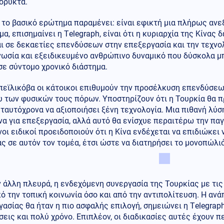
ορυκτά.
το βασικό ερώτημα παραμένει: είναι εφικτή μια πλήρως ανε
α, επισημαίνει η Τelegraph, είναι ότι η κυριαρχία της Κίνας 
ι σε δεκαετίες επενδύσεων στην επεξεργασία και την τεχνο
νωσία και εξειδικευμένο ανθρώπινο δυναμικό που δύσκολα μ
ε σύντομο χρονικό διάστημα.
εϊλικόβα οι κάτοικοι επιθυμούν την προσέλκυση επενδύσεων
 των φυσικών τους πόρων. Υποστηρίζουν ότι η Τουρκία θα πρ
 ταυτόχρονα να αξιοποιήσει ξένη τεχνολογία. Μια πιθανή λύ
να για επεξεργασία, αλλά αυτό θα ενίσχυε περαιτέρω την πα
οι ειδικοί προειδοποιούν ότι η Κίνα ενδέχεται να επιδιώκει
ς σε αυτόν τον τομέα, έτσι ώστε να διατηρήσει το μονοπώλιό
 άλλη πλευρά, η ενδεχόμενη συνεργασία της Τουρκίας με τις
ό την τοπική κοινωνία όσο και από την αντιπολίτευση. Η αν
ασίας θα ήταν η πιο ασφαλής επιλογή, σημειώνει η Τelegraph
εις και πολύ χρόνο. Επιπλέον, οι διαδικασίες αυτές έχουν π