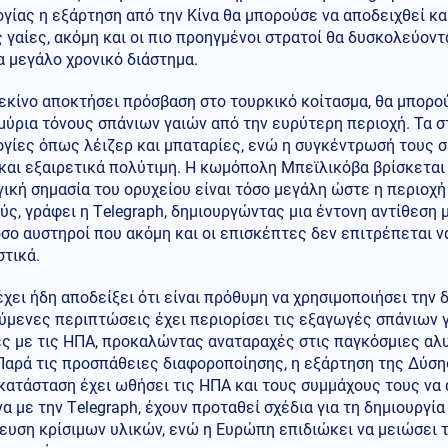
γίας η εξάρτηση από την Κίνα θα μπορούσε να αποδειχθεί κ
 γαίες, ακόμη και οι πιο προηγμένοι στρατοί θα δυσκολεύοντ
α μεγάλο χρονικό διάστημα.
εκίνο αποκτήσει πρόσβαση στο τουρκικό κοίτασμα, θα μπορού
ύρια τόνους σπάνιων γαιών από την ευρύτερη περιοχή. Τα σ
γίες όπως λέιζερ και μπαταρίες, ενώ η συγκέντρωσή τους σ
και εξαιρετικά πολύτιμη. Η κωμόπολη Μπεϊλικόβα βρίσκεται
ική σημασία του ορυχείου είναι τόσο μεγάλη ώστε η περιοχ
ς, γράφει η Τelegraph, δημιουργώντας μια έντονη αντίθεση μ
όσο αυστηροί που ακόμη και οι επισκέπτες δεν επιτρέπεται 
τικά.
έχει ήδη αποδείξει ότι είναι πρόθυμη να χρησιμοποιήσει την
ύμενες περιπτώσεις έχει περιορίσει τις εξαγωγές σπάνιων 
ες με τις ΗΠΑ, προκαλώντας αναταραχές στις παγκόσμιες αλ
Παρά τις προσπάθειες διαφοροποίησης, η εξάρτηση της Δύση
κατάσταση έχει ωθήσει τις ΗΠΑ και τους συμμάχους τους να
 με την Τelegraph, έχουν προταθεί σχέδια για τη δημιουργί
υση κρίσιμων υλικών, ενώ η Ευρώπη επιδιώκει να μειώσει τ