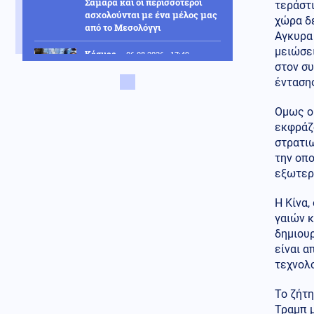
Σαμαρά και οι περισσότεροι
τεράστι
ασχολούνται με ένα μέλος μας
χώρα δε
από το Μεσολόγγι
Αγκυρα 
μειώσει
Κόσμος
06.08.2026 - 17:49
στον συ
Ένοχος για περιφρόνηση του
έντασης
Κογκρέσου ο Φάουτσι:
Αρνήθηκε επανειλημμένα να
απαντήσει σε ερωτήσεις για τη
Ομως οι
διαχείριση της πανδημίας του
εκφράζο
κορονοϊού
στρατιω
την οπο
Κοινωνία
06.08.2026 - 17:38
εξωτερι
Πάνω από 90 ειδικότητες και
860 τμήματα στις δημόσιες
σχολές ανώτερης
Η Κίνα
επαγγελματικής κατάρτισης
γαιών κ
για το εκπαιδευτικό έτος 2026-
δημιουρ
2027
είναι α
τεχνολ
Εσωτερική Ασφάλεια
06.08.2026 - 17:31
Φωτιά ξέσπασε στην Κρήνη
Το ζήτη
Φαρσάλων Λάρισας, επιχειρούν
Τραμπ μ