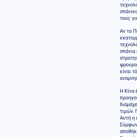
3 αεροσκάφη
τεχνολο
σπάνιες
Κόσμος
06.08.2026 - 17:25
τους γι
Σκάνδαλο στη δημόσια
τηλεόραση της Ιαπωνίας:
Αν το Π
Υπάλληλος υπέστη σεξουαλική
κακοποίηση και εμφάνισε
εκατομμ
μετατραυματικό στρες
τεχνολο
σπάνια 
Κόσμος
06.08.2026 - 17:23
στρατηγ
Γαλλία: Προσποιήθηκαν
φρουρού
υπαλλήλους εταιρείας
είναι τ
ασφαλείας και απέσπασαν από
ζευγάρι ράβδους χρυσού, λίρες
αναμνησ
και κοσμήματα αξίας 1,1 εκατ.
ευρώ
Η Κίνα 
προηγο
Κόσμος
06.08.2026 - 17:13
διαμάχ
Εμπειρογνώμονες του ΟΗΕ
τιμών. 
καλούν το Ιράν να σταματήσει
Αυτή η 
τη «στόχευση» μειονοτήτων
Σύμφωνα
Κόσμος
06.08.2026 - 17:06
αποθήκε