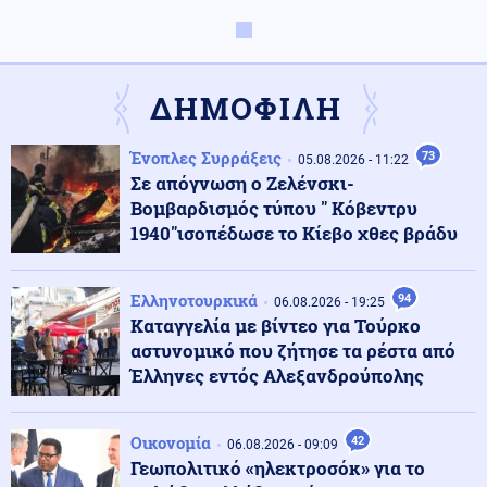
Κόσμος
07.08.2026 - 10:36
Ταϊλάνδη: Ο μαθητής σκότωσε τους παππούδες του
πριν ανοίξει πυρ στο σχολείο (βίντεο)
ΔΗΜΟΦΙΛΗ
Κοινωνία
07.08.2026 - 10:21
Ένοπλες Συρράξεις
73
05.08.2026 - 11:22
Στην Ευελπίδων η 46χρονη που κατηγορείται για τον
Σε απόγνωση ο Ζελένσκι-
εμπρησμό στην Marfin
Βομβαρδισμός τύπου " Κόβεντρυ
1940"ισοπέδωσε το Κίεβο χθες βράδυ
Πολιτική
07.08.2026 - 10:17
Θεοδωρικάκος: «Συμβάλλουμε στην εθνική ασφάλεια
Ελληνοτουρκικά
94
της πατρίδας μας με νέο αναπτυξιακό καθεστώς για
06.08.2026 - 19:25
την Άμυνα»
Καταγγελία με βίντεο για Τούρκο
αστυνομικό που ζήτησε τα ρέστα από
Έλληνες εντός Αλεξανδρούπολης
Κόσμος
07.08.2026 - 10:10
Κινεζικές μυστικές υπηρεσίες «δείχνουν» τη Μοσάντ
για την υβριδική εισβολή στη Θέουτα
Οικονομία
42
06.08.2026 - 09:09
Γεωπολιτικό «ηλεκτροσόκ» για το