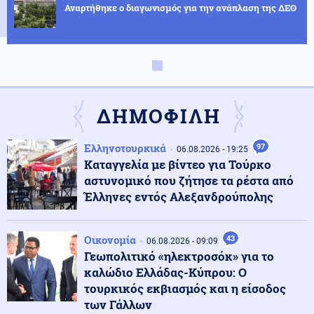
Αναρτήθηκε ο διαγωνισμός για την ανάπλαση της ΔΕΘ
Ελληνοτουρκικά
07.08.2026 - 23:33
Νέο «γκριζάρισμα» στο Αιγαίο από την Τουρκία, με
αφορμή το Χωροταξικό του Τουρισμού
ΔΗΜΟΦΙΛΗ
Κόσμος
07.08.2026 - 23:29
Ελληνοτουρκικά
97
06.08.2026 - 19:25
Κι όμως... Τα ΜΜΕ της Βόρειας Κορέας προτείνουν
Καταγγελία με βίντεο για Τούρκο
σούπα με κρέας σκύλου, ως διέξοδο στον καύσωνα
αστυνομικό που ζήτησε τα ρέστα από
Έλληνες εντός Αλεξανδρούπολης
Κοινωνία
07.08.2026 - 23:18
Νέα Αγχίαλος: 66χρονος αυνανιζόταν
Οικονομία
43
παρακολουθώντας την 13χρονη γειτόνισσα του - Η
06.08.2026 - 09:09
ποινή που του επιβλήθηκε
Γεωπολιτικό «ηλεκτροσόκ» για το
καλώδιο Ελλάδας-Κύπρου: Ο
τουρκικός εκβιασμός και η είσοδος
Κόσμος
07.08.2026 - 23:12
των Γάλλων
Η Ισπανία ξεκινά ελέγχους σε ταξιδιώτες από την