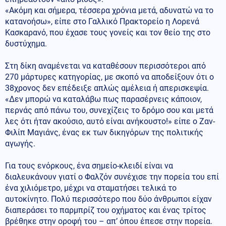
«Ακόμη και σήμερα, τέσσερα χρόνια μετά, αδυνατώ να το
κατανοήσω», είπε στο Γαλλικό Πρακτορείο η Λορενά
Κασκαρανό, που έχασε τους γονείς και τον θείο της στο
δυστύχημα.
Στη δίκη αναμένεται να καταθέσουν περισσότεροι από
270 μάρτυρες κατηγορίας, με σκοπό να αποδείξουν ότι ο
38χρονος δεν επέδειξε απλώς αμέλεια ή απερισκεψία.
«Δεν μπορώ να καταλάβω πως παρασέρνεις κάποιον,
περνάς από πάνω του, συνεχίζεις το δρόμο σου και μετά
λες ότι ήταν ακούσιο, αυτό είναι ανήκουστο!» είπε ο Ζαν-
Φιλίπ Μαγιάνς, ένας εκ των δικηγόρων της πολιτικής
αγωγής.
Για τους ενόρκους, ένα σημείο-κλειδί είναι να
διαλευκάνουν γιατί ο Φαλζόν συνέχισε την πορεία του επί
ένα χιλιόμετρο, μέχρι να σταματήσει τελικά το
αυτοκίνητο. Πολύ περισσότερο που δύο άνθρωποι είχαν
διαπεράσει το παρμπρίζ του οχήματος και ένας τρίτος
βρέθηκε στην οροφή του – απ’ όπου έπεσε στην πορεία.