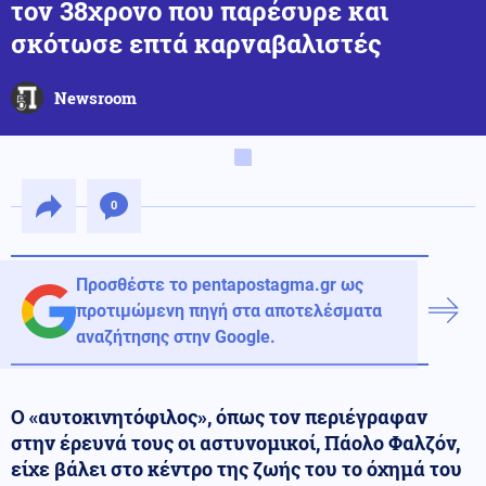
τον 38χρονο που παρέσυρε και
σκότωσε επτά καρναβαλιστές
Newsroom
0
Προσθέστε το pentapostagma.gr ως
προτιμώμενη πηγή στα αποτελέσματα
αναζήτησης στην Google.
Ο «αυτοκινητόφιλος», όπως τον περιέγραφαν
στην έρευνά τους οι αστυνομικοί, Πάολο Φαλζόν,
είχε βάλει στο κέντρο της ζωής του το όχημά του