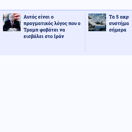
Αυτός είναι ο
Τα 5 ακρι
πραγματικός λόγος που ο
συστήματ
Τραμπ φοβάται να
σήμερα
εισβάλει στο Ιράν