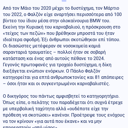
Από τον Μάιο του 2020 μέχρι το δυστύχημα, τον Μάρτιο
του 2022, ο Φαλζόν είχε αναρτήσει περισσότερα από 100
βίντεο του ίδιου μέσα στην ολοκαίνουρια BMW του.
Εκείνη την Κυριακή του καρναβαλιού, η πρόσκρουση στο
«τείχος των πεζών» που βρέθηκαν μπροστά του ήταν
ιδιαίτερα σφοδρή. Έξι άνθρωποι σκοτώθηκαν επί τόπου.
Οι διασώστες μετέφεραν σε νοσοκομεία καμιά
σαρανταριά τραυματίες – πολλοί ήταν σε σοβαρή
κατάσταση και ένας από αυτούς πέθανε το 2024.
Γεγονός πρωτοφανές για τροχαίο δυστύχημα, η δίκη
διεξάγεται ενώπιον ενόρκων. Ο Πάολο Φαλζόν
κατηγορείται για επτά ανθρωποκτονίες και 81 απόπειρες
– όσοι ήταν και οι συγκεντρωμένοι καρναβαλιστές.
Ο δικηγόρος του πάντως αμφισβητεί το κατηγορητήριο.
Όπως είπε, ο πελάτης του παραδέχεται ότι συχνά έτρεχε
με υπερβολική ταχύτητα αλλά «ουδέποτε είχε την
πρόθεση να σκοτώσει» κανέναν. Προέτρεψε τους ενόχους
να τον κρίνουν «για αυτά που έκανε» και να μην
επηρεαστούν «από μίσος».