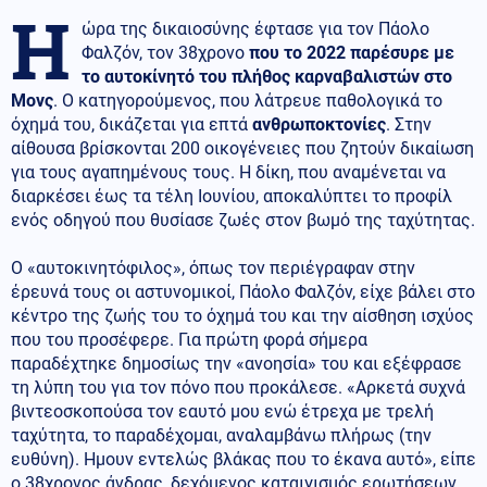
Η
ώρα της δικαιοσύνης έφτασε για τον Πάολο
Φαλζόν, τον 38χρονο
που το 2022 παρέσυρε με
το αυτοκίνητό του πλήθος καρναβαλιστών στο
Μονς
. Ο κατηγορούμενος, που λάτρευε παθολογικά το
όχημά του, δικάζεται για επτά
ανθρωποκτονίες
. Στην
αίθουσα βρίσκονται 200 οικογένειες που ζητούν δικαίωση
για τους αγαπημένους τους. Η δίκη, που αναμένεται να
διαρκέσει έως τα τέλη Ιουνίου, αποκαλύπτει το προφίλ
ενός οδηγού που θυσίασε ζωές στον βωμό της ταχύτητας.
Ο «αυτοκινητόφιλος», όπως τον περιέγραφαν στην
έρευνά τους οι αστυνομικοί, Πάολο Φαλζόν, είχε βάλει στο
κέντρο της ζωής του το όχημά του και την αίσθηση ισχύος
που του προσέφερε. Για πρώτη φορά σήμερα
παραδέχτηκε δημοσίως την «ανοησία» του και εξέφρασε
τη λύπη του για τον πόνο που προκάλεσε. «Αρκετά συχνά
βιντεοσκοπούσα τον εαυτό μου ενώ έτρεχα με τρελή
ταχύτητα, το παραδέχομαι, αναλαμβάνω πλήρως (την
ευθύνη). Ημουν εντελώς βλάκας που το έκανα αυτό», είπε
ο 38χρονος άνδρας, δεχόμενος καταιγισμός ερωτήσεων