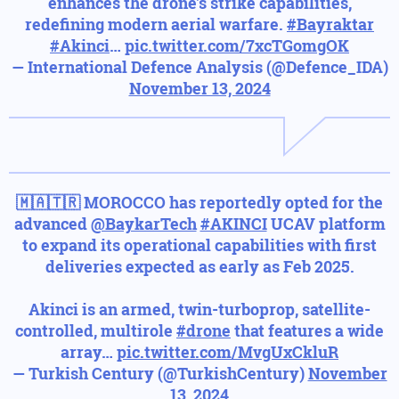
enhances the drone's strike capabilities,
redefining modern aerial warfare.
#Bayraktar
#Akinci
…
pic.twitter.com/7xcTGomgOK
— International Defence Analysis (@Defence_IDA)
November 13, 2024
🇲🇦🇹🇷 MOROCCO has reportedly opted for the
advanced
@BaykarTech
#AKINCI
UCAV platform
to expand its operational capabilities with first
deliveries expected as early as Feb 2025.
Akinci is an armed, twin-turboprop, satellite-
controlled, multirole
#drone
that features a wide
array…
pic.twitter.com/MvgUxCkluR
— Turkish Century (@TurkishCentury)
November
13, 2024