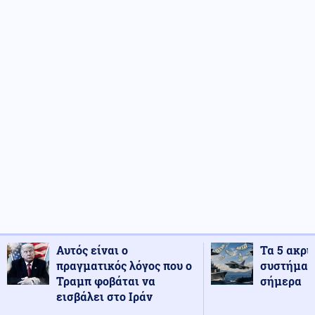
Αυτός είναι ο
Τα 5 ακρι
πραγματικός λόγος που ο
συστήματ
Τραμπ φοβάται να
σήμερα
εισβάλει στο Ιράν