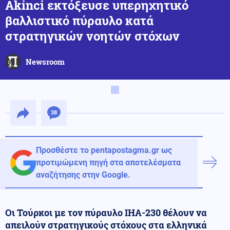
Akinci εκτόξευσε υπερηχητικό
βαλλιστικό πύραυλο κατά
στρατηγικών νοητών στόχων
Newsroom
38
Προσθέστε το pentapostagma.gr ως
προτιμώμενη πηγή στα αποτελέσματα
αναζήτησης στην Google.
Οι Τούρκοι με τον πύραυλο IHA-230 θέλουν να
απειλούν στρατηγικούς στόχους στα ελληνικά