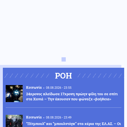
ΡΟΗ
Κοινωνία
08.08.2026 - 23:55
24χρονος κλείδωσε 17χρονη πρώην φίλη του σε σπίτι
στα Χανιά – Την άκουσαν που φώναζε «βοήθεια»
Κοινωνία
08.08.2026 - 23:49
”Πίτμπουλ” και ”μπουλντόγκ” στα χέρια της ΕΛ.ΑΣ. – Οι