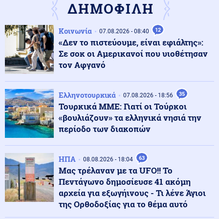
ΔΗΜΟΦΙΛΗ
Κοινωνία
12
Ένοπλες Συρράξεις
07.08.2026 - 08:40
08.08.2026 - 23:06
«Δεν το πιστεύουμε, είναι εφιάλτης»:
Καταγγελία για νυχτερινή είσοδο ισραηλινών
στρατευμάτων σε χωριό του Λιβάνου - Τι απαντά το
Σε σοκ οι Αμερικανοί που υιοθέτησαν
Ισραήλ
τον Αφγανό
Ελληνοτουρκικά
08.08.2026 - 23:00
Ελληνοτουρκικά
35
07.08.2026 - 18:56
Ανάλυση: Η Ελληνική αντίδραση μετά την τριμερή
Τουρκικά ΜΜΕ: Γιατί οι Τούρκοι
συμφωνία Τουρκίας-Πακιστάν-Σ. Αραβίας στη Μέκκα
«βουλιάζουν» τα ελληνικά νησιά την
περίοδο των διακοπών
Κόσμος
08.08.2026 - 22:53
Η Τουρκία ζητά "μορατόριουμ" Ρωσίας - Ουκρανίας
στις επιθέσεις κατά εμπορικών πλοίων στη Μαύρη
ΗΠΑ
63
08.08.2026 - 18:04
Θάλασσα
Μας τρέλαναν με τα UFO!! Το
Πεντάγωνο δημοσίευσε 41 ακόμη
αρχεία για εξωγήινους - Τι λένε Άγιοι
Κόσμος
08.08.2026 - 22:41
της Ορθοδοξίας για το θέμα αυτό
Η Βουλγαρία κατηγορεί το Κίεβο για την πτώση drone -
«Μη εσκεμμένο συμβάν» απαντούν οι Ουκρανοί