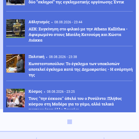
δύο ”σκληροί” της εγκληματικής οργάνωσης Έντικ
Αθλητισμός
08.08.2026 - 23:44
ΑΕΚ: Συγκίνηση στο φιλικό με την Athens Kallithea -
Αφιερωμένο στους Μιχάλη Κατσούρη και Κώστα
Λιάκκα
Πολιτική
08.08.2026 - 23:38
Κωνσταντοπούλου: Το έγκλημα των υποκλοπών
αποτελεί έγκλημα κατά της Δημοκρατίας - Η ανάρτησή
της
Κόσμος
08.08.2026 - 23:25
Τους "την έσκασε" άθελά του ο Ρονάλντο: Πλήθος
κόσμου στη Μαδέρα για το γάμο, αλλά τελικά
παντρευόταν άλλο ζευγάρι
Κοινωνία
08.08.2026 - 23:15
Συγκλονιστικό τροχαίο: Αυτοκίνητο συγκρούστηκε με
μηχανή αστυνομικών της ΔΙΑΣ στο Λαγονήσι