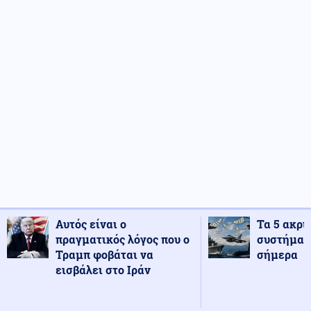
Αυτός είναι ο
Τα 5 ακρι
πραγματικός λόγος που ο
συστήματ
Τραμπ φοβάται να
σήμερα
εισβάλει στο Ιράν