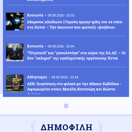
Κοινωνία
08.08.2026 - 23:55
24χρονος κλείδωσε 17χρονη πρώην φίλη του σε σπίτι
στα Χανιά – Την άκουσαν που φώναζε «βοήθεια»
Κοινωνία
08.08.2026 - 23:49
”Πίτμπουλ” και ”μπουλντόγκ” στα χέρια της ΕΛ.ΑΣ. – Οι
δύο ”σκληροί” της εγκληματικής οργάνωσης Έντικ
Αθλητισμός
08.08.2026 - 23:44
ΑΕΚ: Συγκίνηση στο φιλικό με την Athens Kallithea -
Αφιερωμένο στους Μιχάλη Κατσούρη και Κώστα
Λιάκκα
Πολιτική
08.08.2026 - 23:38
Κωνσταντοπούλου: Το έγκλημα των υποκλοπών
αποτελεί έγκλημα κατά της Δημοκρατίας - Η ανάρτησή
ΔΗΜΟΦΙΛΗ
της