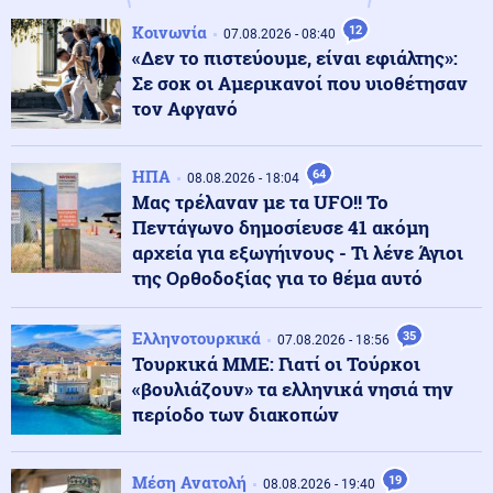
Κοινωνία
12
07.08.2026 - 08:40
Κόσμος
08.08.2026 - 23:25
«Δεν το πιστεύουμε, είναι εφιάλτης»:
Τους "την έσκασε" άθελά του ο Ρονάλντο: Πλήθος
Σε σοκ οι Αμερικανοί που υιοθέτησαν
κόσμου στη Μαδέρα για το γάμο, αλλά τελικά
παντρευόταν άλλο ζευγάρι
τον Αφγανό
Κοινωνία
08.08.2026 - 23:15
ΗΠΑ
64
08.08.2026 - 18:04
Συγκλονιστικό τροχαίο: Αυτοκίνητο συγκρούστηκε με
Μας τρέλαναν με τα UFO!! Το
μηχανή αστυνομικών της ΔΙΑΣ στο Λαγονήσι
Πεντάγωνο δημοσίευσε 41 ακόμη
αρχεία για εξωγήινους - Τι λένε Άγιοι
της Ορθοδοξίας για το θέμα αυτό
Ένοπλες Συρράξεις
08.08.2026 - 23:06
Καταγγελία για νυχτερινή είσοδο ισραηλινών
στρατευμάτων σε χωριό του Λιβάνου - Τι απαντά το
Ελληνοτουρκικά
35
07.08.2026 - 18:56
Ισραήλ
Τουρκικά ΜΜΕ: Γιατί οι Τούρκοι
«βουλιάζουν» τα ελληνικά νησιά την
Ελληνοτουρκικά
08.08.2026 - 23:00
περίοδο των διακοπών
Ανάλυση: Η Ελληνική αντίδραση μετά την τριμερή
συμφωνία Τουρκίας-Πακιστάν-Σ. Αραβίας στη Μέκκα
Μέση Ανατολή
19
08.08.2026 - 19:40