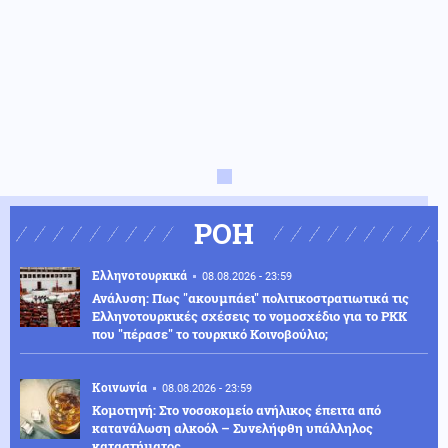
ΡΟΗ
Ελληνοτουρκικά
08.08.2026 - 23:59
Ανάλυση: Πως "ακουμπάει" πολιτικοστρατιωτικά τις
Ελληνοτουρκικές σχέσεις το νομοσχέδιο για το PKK
που "πέρασε" το τουρκικό Κοινοβούλιο;
Κοινωνία
08.08.2026 - 23:59
Κομοτηνή: Στο νοσοκομείο ανήλικος έπειτα από
κατανάλωση αλκοόλ – Συνελήφθη υπάλληλος
καταστήματος