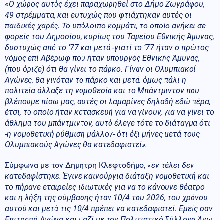
«
Ο χώρος αυτός έχει παραχωρηθεί στο Δήμο Ζωγράφου,
49 στρέμματα, και ευτυχώς που φτιάχτηκαν αυτές οι
παιδικές χαρές. Το υπόλοιπο κομμάτι, το οποίο ανήκει σε
φορείς του Δημοσίου, κυρίως του Ταμείου Εθνικής Άμυνας,
δυστυχώς από το ’77 και μετά -γιατί το ’77 ήταν ο πρώτος
νόμος επί Αβέρωφ που ήταν υπουργός Εθνικής Άμυνας,
(που όριζε) ότι θα γίνει το πάρκο. Γίναν οι Ολυμπιακοί
Αγώνες, θα γινόταν το πάρκο και μετά, όμως πάλι η
πολιτεία άλλαξε τη νομοθεσία και το Μπάντμιντον που
βλέπουμε πίσω μας, αυτές οι λαμαρίνες δηλαδή εδώ πέρα,
έτσι, το οποίο ήταν κατασκευή για να γίνουν, για να γίνει το
άθλημα του μπάντμιντον, αυτό έλεγε τότε το διάταγμα ότι
-η νομοθετική ρύθμιση μάλλον- ότι έξι μήνες μετά τους
Ολυμπιακούς Αγώνες θα κατεδαφιστεί».
Σύμφωνα με τον Δημήτρη Κλεφτοδήμο, «
εν τέλει δεν
κατεδαφίστηκε. Έγινε καινούργια διάταξη νομοθετική και
το πήρανε εταιρείες ιδιωτικές για να το κάνουνε θέατρο
και η λήξη της σύμβασης ήταν 10/4 του 2026, του χρόνου
αυτού και μετά τις 10/4 πρέπει να κατεδαφιστεί. Εμείς σαν
Επιτροπή Αγώνα και μαζί με τον Πολιτιστικό Σύλλογο Άνω