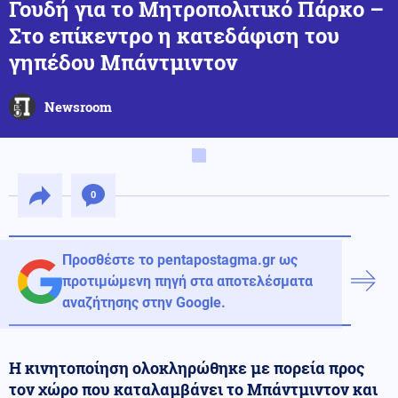
Γουδή για το Μητροπολιτικό Πάρκο –
Στο επίκεντρο η κατεδάφιση του
γηπέδου Μπάντμιντον
Newsroom
0
Προσθέστε το pentapostagma.gr ως
προτιμώμενη πηγή στα αποτελέσματα
αναζήτησης στην Google.
Η κινητοποίηση ολοκληρώθηκε με πορεία προς
τον χώρο που καταλαμβάνει το Μπάντμιντον και