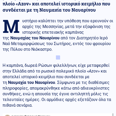
πλοίο «Azov» και αποτελεί ιστορικό κειμήλιο που
συνδέεται με τη Ναυμαχία του Ναυαρίνου
Μ
υστήριο καλύπτει την υπόθεση που ερευνούν οι
αρχές της Μεσσηνίας, μετά την εξαφάνιση της
ιστορικής επετειακής καμπάνας
της
Ναυμαχίας του Ναυαρίνου
από τον Διατηρητέο Ιερό
Ναό Μεταμορφώσεως του Σωτήρος, εντός του φρουρίου
της Πύλου στο Νιόκαστρο.
Η καμπάνα, δωρεά Ρώσων φιλελλήνων, είχε μεταφερθεί
στην Ελλάδα από το ρωσικό πολεμικό πλοίο
«Azov»
και
αποτελεί ιστορικό κειμήλιο που συνδέεται με
τη
Ναυμαχία του Ναυαρίνου
. Σύμφωνα με τις διαθέσιμες
πληροφορίες, απομακρύνθηκε κάτω από αδιευκρίνιστες
συνθήκες, ενώ η απουσία της έγινε αντιληπτή μόλις τις
τελευταίες ημέρες. Οι αρμόδιες αρχές εξετάζουν όλα τα
πιθανά σενάρια.