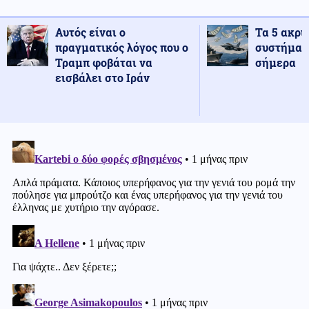
Αυτός είναι ο
Τα 5 ακρι
πραγματικός λόγος που ο
συστήματ
Τραμπ φοβάται να
σήμερα
εισβάλει στο Ιράν