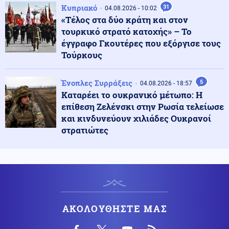
Κυπριακό
31
04.08.2026 - 10:02
«Τέλος στα δύο κράτη και στον
Κοινωνία
06.08.2026 - 08:10
τουρκικό στρατό κατοχής» – Το
Χάρτης πρόβλεψης κινδύνου: Σε πορτοκαλί συναγερμό
έγγραφο Γκουτέρες που εξόργισε τους
σήμερα Αττική, Βοιωτία, Εύβοια
Τούρκους
Πολιτική
Ένοπλες Συρράξεις
5
06.08.2026 - 07:56
04.08.2026 - 18:57
Το στοίχημα της επόμενης ημέρας στα καμένα και η
Καταρέει το ουκρανικό μέτωπο: Η
μετωπική σύγκρουση κυβέρνησης με αντιπολίτευση
επίθεση Ζελένσκι στην Ρωσία τελείωσε
και κινδυνεύουν χιλιάδες Ουκρανοί
στρατιώτες
Κοινωνία
06.08.2026 - 07:55
Μάλια: Ανατροπή στις συνθήκες θανάτου της
Ολλανδής τουρίστριας (βίντεο)
Ρωσία
06.08.2026 - 07:47
Εισβολή ακρίδων στη Ρωσία: Κάτοικοι μιλούν για
ΑΚΟΛΟΥΘΗΣΤΕ ΜΑΣ
βιβλικές εικόνες (βίντεο)