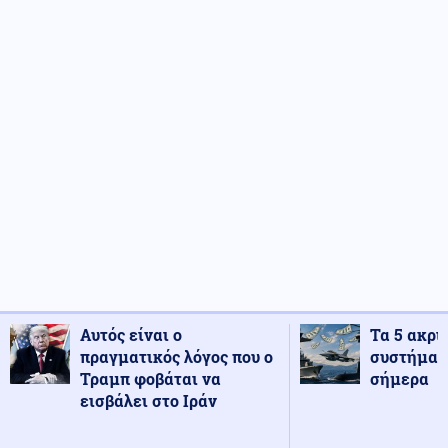
Αυτός είναι ο
Τα 5 ακρι
πραγματικός λόγος που ο
συστήματ
Τραμπ φοβάται να
σήμερα
εισβάλει στο Ιράν