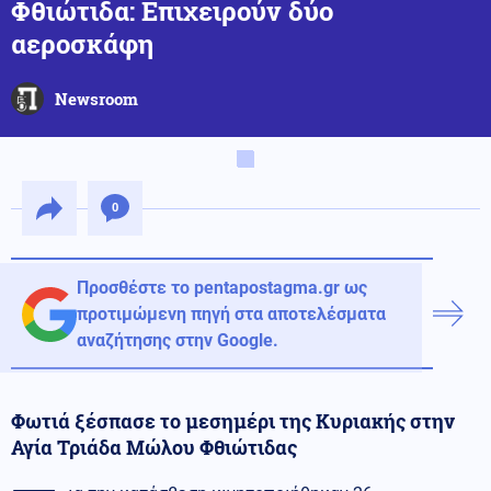
Φθιώτιδα: Επιχειρούν δύο
αεροσκάφη
Newsroom
0
Προσθέστε το pentapostagma.gr ως
προτιμώμενη πηγή στα αποτελέσματα
αναζήτησης στην Google.
Φωτιά ξέσπασε το μεσημέρι της Κυριακής στην
Αγία Τριάδα Μώλου Φθιώτιδας