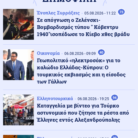
Ένοπλες Συρράξεις
73
Μέση Ανατολή
05.08.2026 - 11:22
06.08.2026 - 23:17
Σε απόγνωση ο Ζελένσκι-
Ισραήλ: «Φρένο» στην αποχώρηση από νέες περιοχές
του νότιου Λιβάνου έως ότου εφαρμοστεί η συμφωνία
Βομβαρδισμός τύπου " Κόβεντρυ
1940"ισοπέδωσε το Κίεβο χθες βράδυ
Κόσμος
06.08.2026 - 23:14
Επιβεβαιώνεται η ανοδική τάση της AfD στη Γερμανία:
Οικονομία
40
06.08.2026 - 09:09
Στο 28% ανέβηκε, βυθίζεται η δημοτικότητα του Μερτς
Γεωπολιτικό «ηλεκτροσόκ» για το
καλώδιο Ελλάδας-Κύπρου: Ο
τουρκικός εκβιασμός και η είσοδος
Κόσμος
06.08.2026 - 23:07
των Γάλλων
Ξεκινά δελτίο νερού στο Πουέρτο Ρίκο λόγω της
ξηρασίας
Ελληνοτουρκικά
94
06.08.2026 - 19:25
Καταγγελία με βίντεο για Τούρκο
Κοινωνία
06.08.2026 - 23:06
αστυνομικό που ζήτησε τα ρέστα από
Διατάχθηκε ΕΔΕ για τους αστυνομικούς που
Έλληνες εντός Αλεξανδρούπολης
εμπλέκονται στην υπόθεση της 75χρονης στα Χανιά