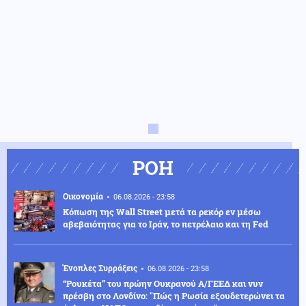
ΡΟΗ
Οικονομία
06.08.2026 - 23:58
Κόπωση της Wall Street μετά τα ρεκόρ εν μέσω
αβεβαιότητας για το Ιράν, το πετρέλαιο και τη Fed
Ένοπλες Συρράξεις
06.08.2026 - 23:58
“Ρουκέτα” του πρώην Ουκρανού Α/ΓΕΕΔ και νυν
πρέσβη στο Λονδίνο: "Πώς η Ρωσία εξουδετερώνει τα