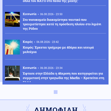
όπλα του ΝΑΤΟ στο πεδίο της μάχης"
Κοινωνία
06.08.2026 - 23:50
Στο νοσοκομείο διακομίστηκε ναυτικό που
τραυματίστηκε κατά τη πρόσδεση πλοίου στο λιμάνι
της Ρόδου
Καιρός
06.08.2026 - 23:42
Καιρός: Έρχεται τριήμερο με 40άρια και ισχυρά
μελτέμια
Κοινωνία
06.08.2026 - 23:34
Έφτασε στην Ελλάδα η 46χρονη που κατηγορείται για
συμμετοχή στην τραγωδία της Marfin – Κρατείται στη
ΓΑΔΑ
ΗΠΑ
06.08.2026 - 23:26
ΗΠΑ: Στήριξη στην Ισπανία για Θέουτα και Μελίγια,
επίθεση στον Σάντσεθ για το μεταναστευτικό
ΔΗΜΟΦΙΛΗ