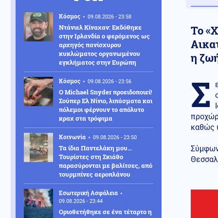
Κόσμος
09.08.2026 - 23:58
Ντάνιελ Κίναχαν: Εκδόθηκε
Το «Χ
στην Ιρλανδία ο φερόμενος ως
Αικατ
αρχηγός πανίσχυρου
κυκλώματος οργανωμένου
η ζωή
εγκλήματος στην Ευρώπη
Σ
Κόσμος
09.08.2026 - 23:56
Ο Michael Snyder προειδοποιεί!
Σούπερ Ελ Νίνιο, λιπάσματα και
πόλεμοι φέρνουν το απόλυτο
προχώρη
κραχ στα τρόφιμα
καθώς υ
Κοινωνία
09.08.2026 - 23:50
Τα ίδια Παντελάκη μου...
Σύμφωνα
Τουρίστες στη Σκιάθο
Θεσσαλο
παρασύρονται με βαλίτσες, από
τουρμπίνες αεροπλάνου
Εσωτερική Ασφάλεια
09.08.2026 - 23:44
Οριοθετήθηκε σε ένα τέταρτο η