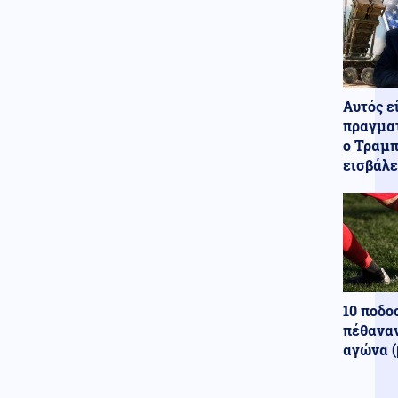
Κοινωνία
09.08.2026 - 22:21
Μυστήριο στις Σέρρες:
66χρονος βρέθηκε νεκρός στο
σπίτι του – Εξετάζεται και το
σενάριο της δολοφονίας
Αυτός ε
Εσωτερική Ασφάλεια
πραγματ
09.08.2026 - 22:13
ο Τραμπ
Καλύτερη εικόνα παρουσιάζει η
φωτιά στο Μουζάκι, σύμφωνα
εισβάλε
με τον Αντιπεριφερειάρχη
Ηλείας
Μέση Ανατολή
09.08.2026 - 22:09
Ο Πεζεσκιάν διόρισε τον
Μοχσέν Ρεζαΐ, νέο επικεφαλής
του ανώτατου οργάνου
ασφαλείας του Ιράν
10 ποδο
πέθαναν
Κύπρος
09.08.2026 - 22:03
αγώνα (
Η Μόσχα προειδοποιεί για
τουρκική στρατιωτική επίθεση
στην Νεκρή Ζώνη της Κύπρου