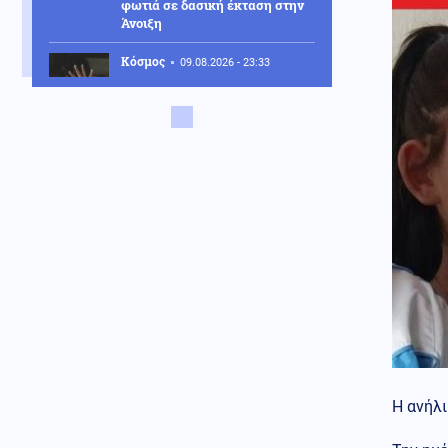
φωτιά σε δασική έκταση στην
Άνοιξη
Κόσμος
09.08.2026 - 23:33
Η αστυνομία ζητά να ανοίξουν
τα στόματα, για τη δολοφονία
23χρονης, πριν 32 χρόνια
Ένοπλες Συρράξεις
09.08.2026 - 23:28
11 νεκροί από επιθέσεις των
Χούθι στην Υεμένη
Κοινωνία
09.08.2026 - 23:22
Διαρρήκτες έριξαν οξύ σε
κλειδαριές, για να μπουκάρουν
σε διαμερίσματα στο Βύρωνα
Κοινωνία
09.08.2026 - 23:14
Κλήρωση Τζόκερ 9/8/26: Τα
νούμερα που κερδίζουν
Η ανήλι
Κοινωνία
09.08.2026 - 23:08