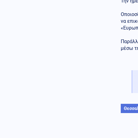
Την ημέ
Κυκλοφοριακές ρυθμίσεις στη
λεωφόρο Σχιστού, λόγω
Οποιοσ
εκτέλεσης εργασιών
να επικ
Ένοπλες Συρράξεις
«Ευρωπ
09.08.2026 - 23:05
Νέες επιθέσεις των Χούθι στην
Παράλλ
πόλη Μόχα
μέσω τη
Πολιτική
09.08.2026 - 23:02
ΠΑΣΟΚ για το θάνατο του Νίκου
Καλογερόπουλου: «Ανήσυχο και
ασυμβίβαστο πνεύμα»
Πολιτική
09.08.2026 - 22:51
ΣΥΡΙΖΑ για Νίκο
Καλογερόπουλο: Υπηρέτησε την
τέχνη με έναν απολύτως
Θεσσα
προσωπικό τρόπο, μακριά από
συμβάσεις
Ελληνοτουρκικά
09.08.2026 - 22:50