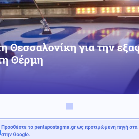
η Θεσσαλονίκη για την εξα
τη Θέρμη
Προσθέστε το pentapostagma.gr ως προτιμώμενη πηγή στα
στην Google.