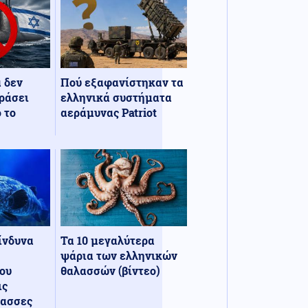
α δεν
Πού εξαφανίστηκαν τα
ράσει
ελληνικά συστήματα
 το
αεράμυνας Patriot
κίνδυνα
Τα 10 μεγαλύτερα
ψάρια των ελληνικών
ου
θαλασσών (βίντεο)
ις
λασσες