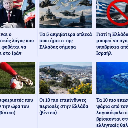
Τα 5 ακριβότερα οπλικά
Γιατί η Ελλάδ
ίναι ο
συστήματα της
μπορεί να αγο
ικός λόγος που
Ελλάδας σήμερα
υποβρύχια από
 φοβάται να
Ισραήλ
ι στο Ιράν
Οι 10 πιο επικίνδυνες
Τα 10 πιο επι
σφαιριστές που
περιοχές στην Ελλάδα
ψάρια από τον
 την ώρα του
(βίντεο)
λαγοκέφαλο π
βίντεο)
βρίσκονται στ
ελληνικές θά