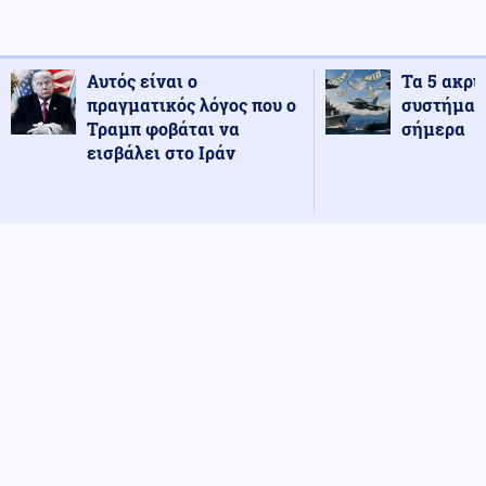
Αυτός είναι ο
Τα 5 ακρι
πραγματικός λόγος που ο
συστήματ
Τραμπ φοβάται να
σήμερα
εισβάλει στο Ιράν