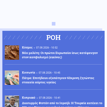
ΡΟΗ
Κόσμος
07.08.2026 - 10:52
Νέα μελέτη: Οι πρώτοι Ευρωπαίοι ίσως κατέφευγαν
στον κανιβαλισμό (εικόνες)
Κοινωνία
07.08.2026 - 10:45
Πάτρα: Επιτήδειοι εξαπάτησαν 63χρονη ζητώντας
στοιχεία κάρτας υγείας
Κυπριακό
07.08.2026 - 10:41
Διασυρμός Φιντάν από το Ισραήλ: Η Τουρκία κατέχει το