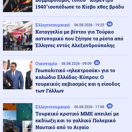
1940"ισοπέδωσε το Κίεβο χθες βράδυ
Κόσμος
07.08.2026 - 10:07
Υεμένη: 58 στρατιωτικοί νεκροί σε επιθέσεις των
Ελληνοτουρκικά
94
06.08.2026 - 19:25
Χούθι (βίντεο)
Καταγγελία με βίντεο για Τούρκο
αστυνομικό που ζήτησε τα ρέστα από
Έλληνες εντός Αλεξανδρούπολης
ΗΠΑ
07.08.2026 - 09:54
ΗΠΑ: Ένας νεκρός από τις πυρκαγιές στην Καλιφόρνια
Οικονομία
42
06.08.2026 - 09:09
Γεωπολιτικό «ηλεκτροσόκ» για το
καλώδιο Ελλάδας-Κύπρου: Ο
Κόσμος
07.08.2026 - 09:50
τουρκικός εκβιασμός και η είσοδος
Επίδειξη ισχύος από το Ισραήλ στη σκιά της
σύγκρουσης με την Τουρκία: Ασκήσεις-μαμούθ των
των Γάλλων
IDF στη Μεσόγειο
Ελληνοτουρκικά
39
06.08.2026 - 17:00
Κοινωνία
07.08.2026 - 09:44
Tουρκικό κρατικό ΜΜΕ απειλεί με
Φωτιά σε εγκαταλελειμμένο κτήριο στο Μοσχάτο –
εκδίωξη και το γαλλικό Πολεμικό
Ολοκληρωτική η καταστροφή (βίντεο)
Ναυτικό από το Αιγαίο