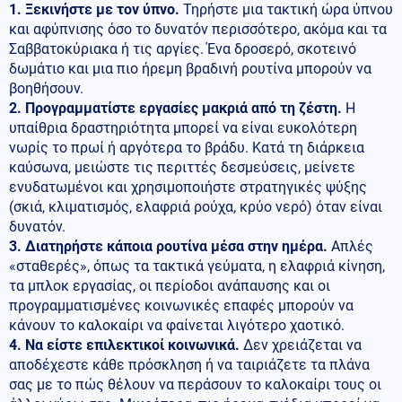
1. Ξεκινήστε με τον ύπνο.
Τηρήστε μια τακτική ώρα ύπνου
και αφύπνισης όσο το δυνατόν περισσότερο, ακόμα και τα
Σαββατοκύριακα ή τις αργίες. Ένα δροσερό, σκοτεινό
δωμάτιο και μια πιο ήρεμη βραδινή ρουτίνα μπορούν να
βοηθήσουν.
2. Προγραμματίστε εργασίες μακριά από τη ζέστη.
Η
υπαίθρια δραστηριότητα μπορεί να είναι ευκολότερη
νωρίς το πρωί ή αργότερα το βράδυ. Κατά τη διάρκεια
καύσωνα, μειώστε τις περιττές δεσμεύσεις, μείνετε
ενυδατωμένοι και χρησιμοποιήστε στρατηγικές ψύξης
(σκιά, κλιματισμός, ελαφριά ρούχα, κρύο νερό) όταν είναι
δυνατόν.
3. Διατηρήστε κάποια ρουτίνα μέσα στην ημέρα.
Απλές
«σταθερές», όπως τα τακτικά γεύματα, η ελαφριά κίνηση,
τα μπλοκ εργασίας, οι περίοδοι ανάπαυσης και οι
προγραμματισμένες κοινωνικές επαφές μπορούν να
κάνουν το καλοκαίρι να φαίνεται λιγότερο χαοτικό.
4. Να είστε επιλεκτικοί κοινωνικά.
Δεν χρειάζεται να
αποδέχεστε κάθε πρόσκληση ή να ταιριάζετε τα πλάνα
σας με το πώς θέλουν να περάσουν το καλοκαίρι τους οι