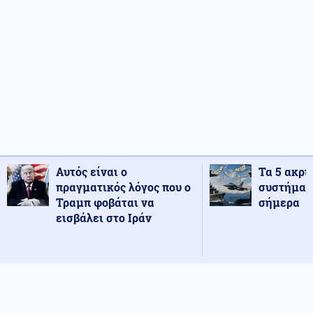
Αυτός είναι ο
Τα 5 ακρι
πραγματικός λόγος που ο
συστήματ
Τραμπ φοβάται να
σήμερα
εισβάλει στο Ιράν