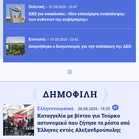
Πολιτική
07.08.2026 - 23:47
ΚΚΕ για υποκλοπές: «Νέα επιχείρηση συγκάλυψης
των ευθυνών της κυβέρνησης»
Κοινωνία
07.08.2026 - 23:42
Αναρτήθηκε ο διαγωνισμός για την ανάπλαση της ΔΕΘ
Ελληνοτουρκικά
07.08.2026 - 23:33
Νέο «γκριζάρισμα» στο Αιγαίο από την Τουρκία, με
αφορμή το Χωροταξικό του Τουρισμού
ΔΗΜΟΦΙΛΗ
Κόσμος
07.08.2026 - 23:29
Ελληνοτουρκικά
97
06.08.2026 - 19:25
Κι όμως... Τα ΜΜΕ της Βόρειας Κορέας προτείνουν
Καταγγελία με βίντεο για Τούρκο
σούπα με κρέας σκύλου, ως διέξοδο στον καύσωνα
αστυνομικό που ζήτησε τα ρέστα από
Έλληνες εντός Αλεξανδρούπολης
Κοινωνία
07.08.2026 - 23:18