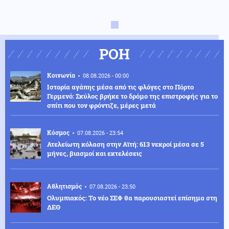
ΡΟΗ
Κοινωνία
08.08.2026 - 00:00
Ιστορία αγάπης μέσα από τις φλόγες στο Πόρτο
Γερμενό: Σκύλος βρήκε το δρόμο της επιστροφής για το
σπίτι που τον φρόντιζε, μέρες μετά
Κόσμος
07.08.2026 - 23:54
Ατελείωτη κόλαση στην Αϊτή: 613 νεκροί μέσα σε 5
μήνες, βιασμοί και εκτελέσεις
Αθλητισμός
07.08.2026 - 23:50
Ολυμπιακός: Το νέο ΣΕΦ θα παρουσιαστεί επίσημα στη
ΔΕΘ