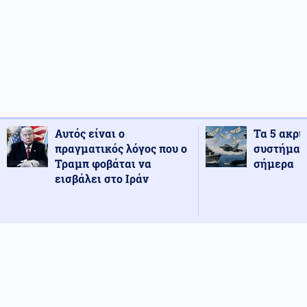
Αυτός είναι ο
Τα 5 ακρι
πραγματικός λόγος που ο
συστήματ
Τραμπ φοβάται να
σήμερα
εισβάλει στο Ιράν