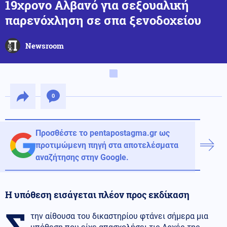
19χρονο Αλβανό για σεξουαλική
παρενόχληση σε σπα ξενοδοχείου
Newsroom
0
Προσθέστε το pentapostagma.gr ως
προτιμώμενη πηγή στα αποτελέσματα
αναζήτησης στην Google.
Η υπόθεση εισάγεται πλέον προς εκδίκαση
Σ
την αίθουσα του δικαστηρίου φτάνει σήμερα μια