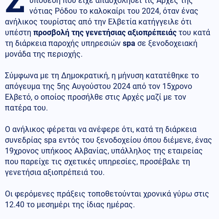
υπόθεση που είχε απασχολήσει τις Αρχές της
νότιας Ρόδου το καλοκαίρι του 2024, όταν ένας
ανήλικος τουρίστας από την Ελβετία κατήγγειλε ότι
υπέστη
προσβολή της γενετήσιας αξιοπρέπειάς
του κατά
τη διάρκεια παροχής υπηρεσιών
spa
σε ξενοδοχειακή
μονάδα της περιοχής.
Σύμφωνα με τη Δημοκρατική, η μήνυση κατατέθηκε το
απόγευμα της 5ης Αυγούστου 2024 από τον 15χρονο
Ελβετό, ο οποίος προσήλθε στις Αρχές μαζί με τον
πατέρα του.
Ο ανήλικος φέρεται να ανέφερε ότι, κατά τη διάρκεια
συνεδρίας spa εντός του ξενοδοχείου όπου διέμενε, ένας
19χρονος υπήκοος Αλβανίας, υπάλληλος της εταιρείας
που παρείχε τις σχετικές υπηρεσίες, προσέβαλε τη
γενετήσια αξιοπρέπειά του.
Οι φερόμενες πράξεις τοποθετούνται χρονικά γύρω στις
12.40 το μεσημέρι της ίδιας ημέρας.