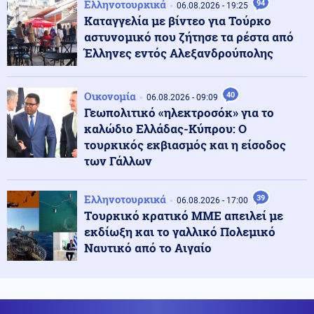
Ελληνοτουρκικά
94
06.08.2026 - 19:25
σύλληψη της 46χρονης
Καταγγελία με βίντεο για Τούρκο
αστυνομικό που ζήτησε τα ρέστα από
Έλληνες εντός Αλεξανδρούπολης
Καιρός
07.08.2026 - 07:16
Καιρός: Ξεκινά τριήμερο κύμα ζέστης – Έως τους 40°C
η θερμοκρασία
Οικονομία
40
06.08.2026 - 09:09
Γεωπολιτικό «ηλεκτροσόκ» για το
καλώδιο Ελλάδας-Κύπρου: Ο
Εκκλησία
07.08.2026 - 07:05
τουρκικός εκβιασμός και η είσοδος
Εορτολόγιο: Ποιοι γιορτάζουν σήμερα 7 Αυγούστου
των Γάλλων
Ελληνοτουρκικά
39
06.08.2026 - 17:00
Οικονομία
06.08.2026 - 23:58
Tουρκικό κρατικό ΜΜΕ απειλεί με
Κόπωση της Wall Street μετά τα ρεκόρ εν μέσω
εκδίωξη και το γαλλικό Πολεμικό
αβεβαιότητας για το Ιράν, το πετρέλαιο και τη Fed
Ναυτικό από το Αιγαίο
Ένοπλες Συρράξεις
06.08.2026 - 23:58
“Ρουκέτα” του πρώην Ουκρανού Α/ΓΕΕΔ και νυν
πρέσβη στο Λονδίνο: "Πώς η Ρωσία εξουδετερώνει τα