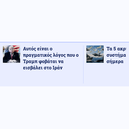
Αυτός είναι ο
Τα 5 ακρι
πραγματικός λόγος που ο
συστήματ
Τραμπ φοβάται να
σήμερα
εισβάλει στο Ιράν