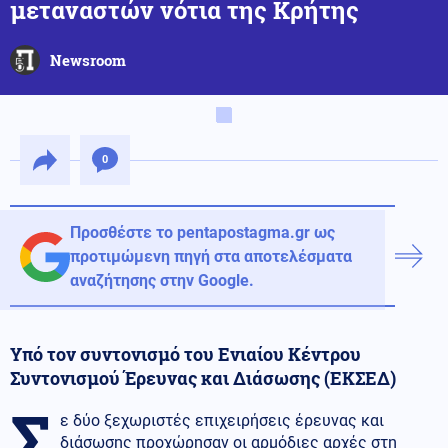
μεταναστών νότια της Κρήτης
Newsroom
0
Προσθέστε το pentapostagma.gr ως
προτιμώμενη πηγή στα αποτελέσματα
αναζήτησης στην Google.
Υπό τον συντονισμό του Ενιαίου Κέντρου
Συντονισμού Έρευνας και Διάσωσης (ΕΚΣΕΔ)
Σ
ε δύο ξεχωριστές επιχειρήσεις έρευνας και
διάσωσης προχώρησαν οι αρμόδιες αρχές στη