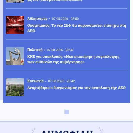
Αθλητισμός
07.08.2026 - 23:50
Ολυμπιακός: Το νέο ΣΕΦ θα παρουσιαστεί επίσημα στη
ΔΕΘ
Πολιτική
07.08.2026 - 23:47
ΚΚΕ για υποκλοπές: «Νέα επιχείρηση συγκάλυψης
των ευθυνών της κυβέρνησης»
Κοινωνία
07.08.2026 - 23:42
Αναρτήθηκε ο διαγωνισμός για την ανάπλαση της ΔΕΘ
Ελληνοτουρκικά
07.08.2026 - 23:33
Νέο «γκριζάρισμα» στο Αιγαίο από την Τουρκία, με
αφορμή το Χωροταξικό του Τουρισμού