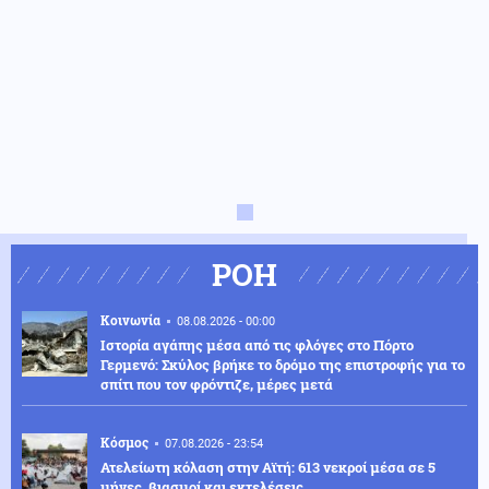
ΡΟΗ
Κοινωνία
08.08.2026 - 00:00
Ιστορία αγάπης μέσα από τις φλόγες στο Πόρτο
Γερμενό: Σκύλος βρήκε το δρόμο της επιστροφής για το
σπίτι που τον φρόντιζε, μέρες μετά
Κόσμος
07.08.2026 - 23:54
Ατελείωτη κόλαση στην Αϊτή: 613 νεκροί μέσα σε 5
μήνες, βιασμοί και εκτελέσεις