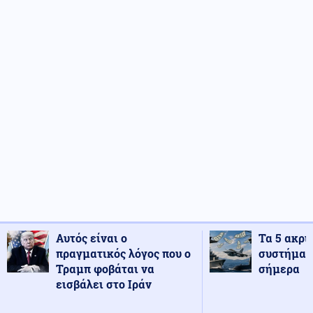
Αυτός είναι ο
Τα 5 ακρι
πραγματικός λόγος που ο
συστήματ
Τραμπ φοβάται να
σήμερα
εισβάλει στο Ιράν