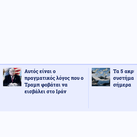
Αυτός είναι ο
Τα 5 ακρι
πραγματικός λόγος που ο
συστήματ
Τραμπ φοβάται να
σήμερα
εισβάλει στο Ιράν