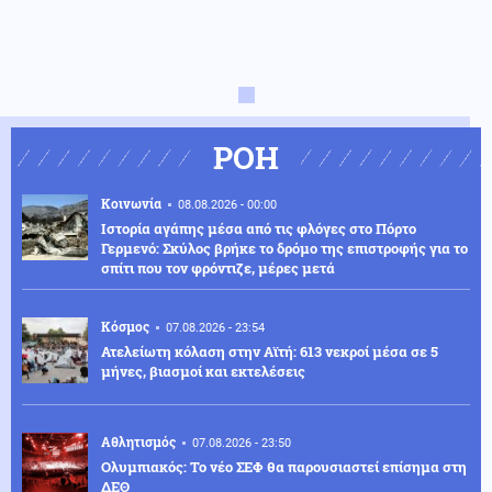
ΡΟΗ
Κοινωνία
08.08.2026 - 00:00
Ιστορία αγάπης μέσα από τις φλόγες στο Πόρτο
Γερμενό: Σκύλος βρήκε το δρόμο της επιστροφής για το
σπίτι που τον φρόντιζε, μέρες μετά
Κόσμος
07.08.2026 - 23:54
Ατελείωτη κόλαση στην Αϊτή: 613 νεκροί μέσα σε 5
μήνες, βιασμοί και εκτελέσεις
Αθλητισμός
07.08.2026 - 23:50
Ολυμπιακός: Το νέο ΣΕΦ θα παρουσιαστεί επίσημα στη
ΔΕΘ