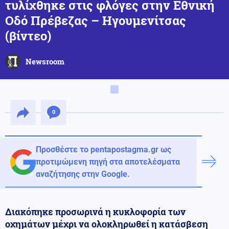
τυλίχθηκε στις φλόγες στην Εθνική
Οδό Πρέβεζας – Ηγουμενίτσας
(βίντεο)
Newsroom
0
Προσθέστε το pentapostagma.gr ως
προτιμώμενη πηγή στα αποτελέσματα
αναζήτησης στην Google.
Διακόπηκε προσωρινά η κυκλοφορία των
οχημάτων μέχρι να ολοκληρωθεί η κατάσβεση