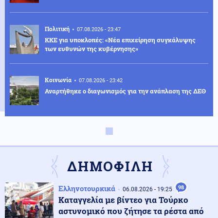
Πολιτική
07.08.2026 - 23:47
ΚΚΕ για υποκλοπές: «Νέα επιχείρηση συγκάλυψης
των ευθυνών της κυβέρνησης»
Κοινωνία
07.08.2026 - 23:42
Αναρτήθηκε ο διαγωνισμός για την ανάπλαση της ΔΕΘ
Ελληνοτουρκικά
07.08.2026 - 23:33
Νέο «γκριζάρισμα» στο Αιγαίο από την Τουρκία, με
αφορμή το Χωροταξικό του Τουρισμού
ΔΗΜΟΦΙΛΗ
Κόσμος
07.08.2026 - 23:29
Ελληνοτουρκικά
98
06.08.2026 - 19:25
Κι όμως... Τα ΜΜΕ της Βόρειας Κορέας προτείνουν
Καταγγελία με βίντεο για Τούρκο
σούπα με κρέας σκύλου, ως διέξοδο στον καύσωνα
αστυνομικό που ζήτησε τα ρέστα από