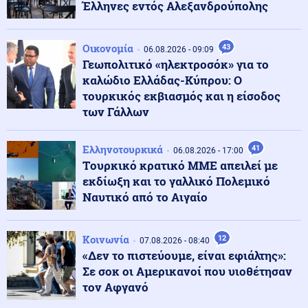
Έλληνες εντός Αλεξανδρούπολης
Κοινωνία
07.08.2026 - 23:18
Νέα Αγχίαλος: 66χρονος αυνανιζόταν
Οικονομία
43
παρακολουθώντας την 13χρονη γειτόνισσα του - Η
06.08.2026 - 09:09
ποινή που του επιβλήθηκε
Γεωπολιτικό «ηλεκτροσόκ» για το
καλώδιο Ελλάδας-Κύπρου: Ο
τουρκικός εκβιασμός και η είσοδος
Κόσμος
07.08.2026 - 23:12
των Γάλλων
Η Ισπανία ξεκινά ελέγχους σε ταξιδιώτες από την
Ιταλία - Από τα μεσάνυχτα του Σαββάτου έως τις 7
Σεπτεμβρίου
Ελληνοτουρκικά
41
06.08.2026 - 17:00
Tουρκικό κρατικό ΜΜΕ απειλεί με
Κόσμος
07.08.2026 - 23:08
εκδίωξη και το γαλλικό Πολεμικό
Μόλις ανακοινωθεί συμφωνία για το Ορμούζ, θα
Ναυτικό από το Αιγαίο
τερματιστεί ο ναυτικός αποκλεισμός στο Ιράν,
αναφέρει αξιωματούχος των ΗΠΑ
Κοινωνία
12
07.08.2026 - 08:40
Παγκοσμιοποίηση
«Δεν το πιστεύουμε, είναι εφιάλτης»:
07.08.2026 - 23:00
Βρετανο-Γαλλική κυριαρχία των υπηρεσιών
Σε σοκ οι Αμερικανοί που υιοθέτησαν
πληροφοριών MI6 - DGSE στην Ευρώπη - Οι μυστικές
τον Αφγανό
επιχειρήσεις και τα αποτελέσματά τους