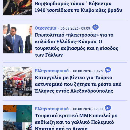
του νότιου Λιβάνου έως ότου εφαρμοστεί η συμφωνία
Βομβαρδισμός τύπου " Κόβεντρυ
1940"ισοπέδωσε το Κίεβο χθες βράδυ
Κόσμος
06.08.2026 - 23:14
Επιβεβαιώνεται η ανοδική τάση της AfD στη Γερμανία:
Οικονομία
40
06.08.2026 - 09:09
Στο 28% ανέβηκε, βυθίζεται η δημοτικότητα του Μερτς
Γεωπολιτικό «ηλεκτροσόκ» για το
καλώδιο Ελλάδας-Κύπρου: Ο
τουρκικός εκβιασμός και η είσοδος
Κόσμος
06.08.2026 - 23:07
των Γάλλων
Ξεκινά δελτίο νερού στο Πουέρτο Ρίκο λόγω της
ξηρασίας
Ελληνοτουρκικά
94
06.08.2026 - 19:25
Καταγγελία με βίντεο για Τούρκο
Κοινωνία
06.08.2026 - 23:06
αστυνομικό που ζήτησε τα ρέστα από
Διατάχθηκε ΕΔΕ για τους αστυνομικούς που
Έλληνες εντός Αλεξανδρούπολης
εμπλέκονται στην υπόθεση της 75χρονης στα Χανιά
Ελληνοτουρκικά
37
06.08.2026 - 17:00
Κόσμος
06.08.2026 - 23:04
Tουρκικό κρατικό ΜΜΕ απειλεί με
Τουρκία: Σχέδιο διάσωσης για δύο ιστορικά ορθόδοξα
εκδίωξη και το γαλλικό Πολεμικό
μοναστήρια της Τραπεζούντας
Ναυτικό από το Αιγαίο