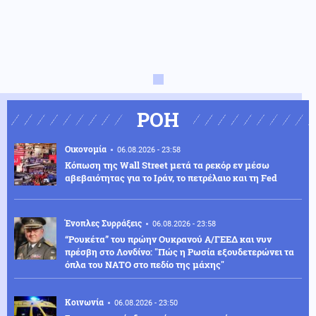
ΡΟΗ
Οικονομία
06.08.2026 - 23:58
Κόπωση της Wall Street μετά τα ρεκόρ εν μέσω
αβεβαιότητας για το Ιράν, το πετρέλαιο και τη Fed
Ένοπλες Συρράξεις
06.08.2026 - 23:58
“Ρουκέτα” του πρώην Ουκρανού Α/ΓΕΕΔ και νυν
πρέσβη στο Λονδίνο: "Πώς η Ρωσία εξουδετερώνει τα
όπλα του ΝΑΤΟ στο πεδίο της μάχης"
Κοινωνία
06.08.2026 - 23:50