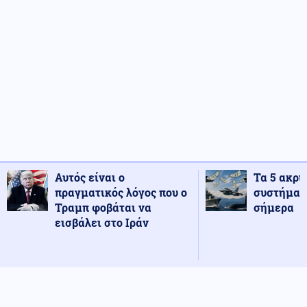
Αυτός είναι ο
Τα 5 ακρι
πραγματικός λόγος που ο
συστήματ
Τραμπ φοβάται να
σήμερα
εισβάλει στο Ιράν