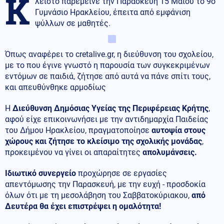
Κ
λειστό παρέμεινε την Παρασκευή 15 Μαΐου το 9ο
Γυμνάσιο Ηρακλείου, έπειτα από εμφάνιση
ψύλλων σε μαθητές.
Όπως αναφέρει το cretalive.gr, η διεύθυνση του σχολείου,
με το που έγινε γνωστό η παρουσία των συγκεκριμένων
εντόμων σε παιδιά, ζήτησε από αυτά να πάνε σπίτι τους,
και απευθύνθηκε αρμοδίως
Η
Διεύθυνση Δημόσιας Υγείας της Περιφέρειας Κρήτης
,
αφού είχε επικοινωνήσει με την αντιδημαρχία Παιδείας
του Δήμου Ηρακλείου, πραγματοποίησε
αυτοψία στους
χώρους και ζήτησε το κλείσιμο της σχολικής μονάδας
,
προκειμένου να γίνει οι απαραίτητες
απολυμάνσεις.
Ιδιωτικό συνεργείο
προχώρησε σε εργασίες
απεντόμωσης την Παρασκευή, με την ευχή - προσδοκία
όλων ότι με τη μεσολάβηση του Σαββατοκύριακου,
από
Δευτέρα θα έχει επιστρέψει η ομαλότητα!