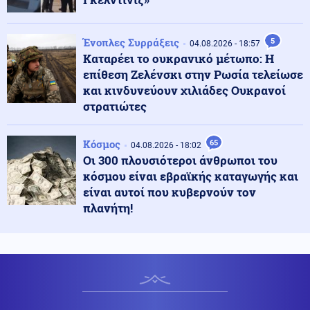
Ο ΠΑΟΚ ρίχνεται στη μάχη με την Άντερλεχτ – Το
σχέδιο Λίσι και το επόμενο βήμα για τη League Phase
Ένοπλες Συρράξεις
5
04.08.2026 - 18:57
Καταρέει το ουκρανικό μέτωπο: Η
Κοινωνία
06.08.2026 - 09:45
επίθεση Ζελένσκι στην Ρωσία τελείωσε
Μυστράς: Σήμερα η νεκροψία στον 90χρονο που
και κινδυνεύουν χιλιάδες Ουκρανοί
βρέθηκε σε καταψύκτη
στρατιώτες
Κόσμος
06.08.2026 - 09:36
Κόσμος
65
04.08.2026 - 18:02
Τρεις νεκροί μετά από ρωσικούς βομβαρδισμούς στη
Οι 300 πλουσιότεροι άνθρωποι του
βορειοανατολική Ουκρανία
κόσμου είναι εβραϊκής καταγωγής και
είναι αυτοί που κυβερνούν τον
πλανήτη!
Κοινωνία
06.08.2026 - 09:29
Γεωργιάδης: «Δεν έπεσε η ψευδοροφή στο Νοσοκομείο
Κορίνθου, την ξήλωσαν»
ΗΠΑ
06.08.2026 - 09:29
Τραμπ: «Έχουμε τεράστιο οπλοστάσιο για το Ιράν -