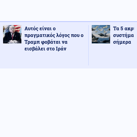
Αυτός είναι ο
Τα 5 ακρι
πραγματικός λόγος που ο
συστήματ
Τραμπ φοβάται να
σήμερα
εισβάλει στο Ιράν