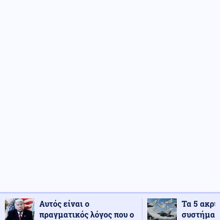
Αυτός είναι ο
Τα 5 ακρι
πραγματικός λόγος που ο
συστήματ