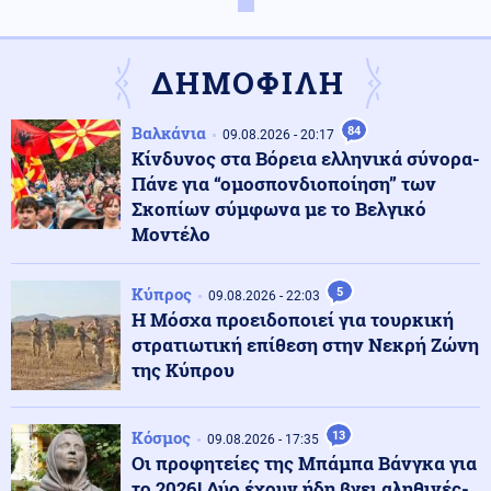
Κοινωνία
10.08.2026 - 22:10
Ιταλίδα τουρίστρια τραυματίστηκε σοβαρά από το
ρεύμα αεροπλάνου στο αεροδρόμιο Σκιάθου
ΔΗΜΟΦΙΛΗ
ΗΠΑ
10.08.2026 - 22:00
Βαλκάνια
84
09.08.2026 - 20:17
ΗΠΑ: Ο Ιούλιος ήταν ο θερμότερος μήνας που έχει
Κίνδυνος στα Βόρεια ελληνικά σύνορα-
ποτέ καταγραφεί στη χώρα
Πάνε για “ομοσπονδιοποίηση” των
Σκοπίων σύμφωνα με το Βελγικό
Μοντέλο
Κόσμος
10.08.2026 - 21:50
Το ηφαιστειακό νέφος της Αίτνας διέσχισε τη
Μεσόγειο και έφτασε μέχρι τη Λιβύη
Κύπρος
5
09.08.2026 - 22:03
Η Μόσχα προειδοποιεί για τουρκική
στρατιωτική επίθεση στην Νεκρή Ζώνη
Κόσμος
10.08.2026 - 21:47
της Κύπρου
Ομάν: Tεράστια πετρελαιοκηλίδα 400 τετραγωνικών
χλμ από διαρροή σε δεξαμενόπλοιο του ρωσικού
«σκιώδους στόλου»
Κόσμος
13
09.08.2026 - 17:35
Οι προφητείες της Μπάμπα Βάνγκα για
Εσωτερική Ασφάλεια
10.08.2026 - 21:40
το 2026! Δύο έχουν ήδη βγει αληθινές-