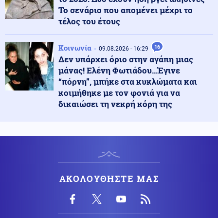
Καλύτερη η εικόνα της φωτιάς έξω από τη Χαλκίδα
Το σενάριο που απομένει μέχρι το
(βίντεο)
τέλος του έτους
Κόσμος
Κοινωνία
10.08.2026 - 21:30
16
09.08.2026 - 16:29
Tupac: Ξεκινά η δίκη για τη δολοφονία του, 30 χρόνια
Δεν υπάρχει όριο στην αγάπη μιας
μετά τον θάνατό του
μάνας! Ελένη Φωτιάδου...Έγινε
“πόρνη”, μπήκε στα κυκλώματα και
κοιμήθηκε με τον φονιά για να
Κόσμος
10.08.2026 - 21:23
δικαιώσει τη νεκρή κόρη της
Η βροχερή Βρετανία αντιμετωπίζει πλέον κατάσταση
ξηρασίας σε ποσοστό 71,3%
Αθλητισμός
10.08.2026 - 21:22
Κολύμβηση: Πανελλήνιο ρεκόρ ο Μάρκος στα 200μ
ελεύθερο, όγδοη με ρεκόρ η Ελλάδα στα 4Χ200μ
ΑΚΟΛΟΥΘΗΣΤΕ ΜΑΣ
Κόσμος
10.08.2026 - 21:21
Η Ουκρανία χτυπά μεταφορές καυσίμων και