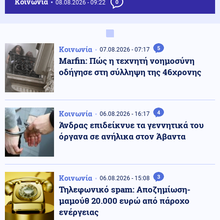
Κοινωνία
08.08.2026 - 09:22
0
Κοινωνία
5
07.08.2026 - 07:17
Marfin: Πώς η τεχνητή νοημοσύνη
οδήγησε στη σύλληψη της 46χρονης
Κοινωνία
4
06.08.2026 - 16:17
Άνδρας επιδείκνυε τα γεννητικά του
όργανα σε ανήλικα στον Άβαντα
Κοινωνία
3
06.08.2026 - 15:08
Τηλεφωνικό spam: Αποζημίωση-
μαμούθ 20.000 ευρώ από πάροχο
ενέργειας