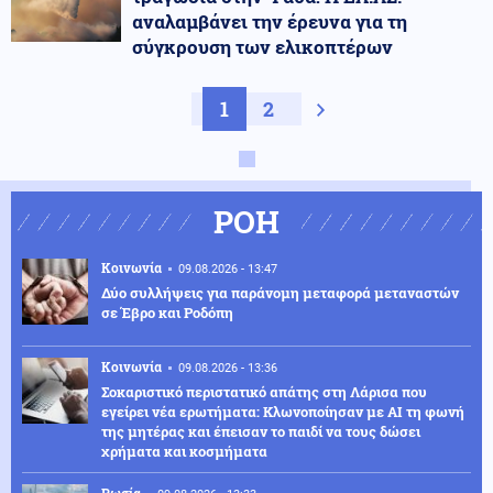
αναλαμβάνει την έρευνα για τη
σύγκρουση των ελικοπτέρων
1
2
Next page
ΡΟΗ
Κοινωνία
09.08.2026 - 13:47
Δύο συλλήψεις για παράνομη μεταφορά μεταναστών
σε Έβρο και Ροδόπη
Κοινωνία
09.08.2026 - 13:36
Σοκαριστικό περιστατικό απάτης στη Λάρισα που
εγείρει νέα ερωτήματα: Κλωνοποίησαν με AI τη φωνή
της μητέρας και έπεισαν το παιδί να τους δώσει
χρήματα και κοσμήματα
Ρωσία