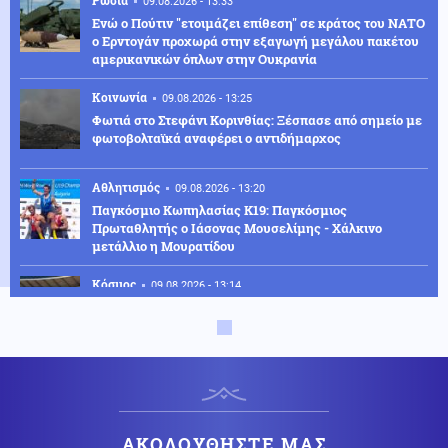
09.08.2026 - 13:33
Ενώ ο Πούτιν "ετοιμάζει επίθεση" σε κράτος του ΝΑΤΟ
ο Ερντογάν προχωρά στην εξαγωγή μεγάλου πακέτου
αμερικανικών όπλων στην Ουκρανία
Κοινωνία
09.08.2026 - 13:25
Φωτιά στο Στεφάνι Κορινθίας: Ξέσπασε από σημείο με
φωτοβολταϊκά αναφέρει ο αντιδήμαρχος
Αθλητισμός
09.08.2026 - 13:20
Παγκόσμιο Κωπηλασίας Κ19: Παγκόσμιος
Πρωταθλητής ο Ιάσονας Μουσελίμης - Χάλκινο
μετάλλιο η Μουρατίδου
Κόσμος
09.08.2026 - 13:14
Πανό των οπαδών του Ερυθρού Αστέρα βρίζει ως
"Ναζί" τον Β. Ζελένσκι
Κοινωνία
09.08.2026 - 13:05
«Τι άλλο θα δούμε;»: Ελικόπτερο προσγειώθηκε στο
Σαρακήνικο για να κάνουν μπάνιο οι επιβάτες του
(βίντεο)
ΑΚΟΛΟΥΘΗΣΤΕ ΜΑΣ