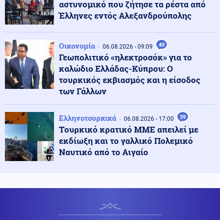
αστυνομικό που ζήτησε τα ρέστα από
Οικονομία
Έλληνες εντός Αλεξανδρούπολης
07.08.2026 - 08:06
Τιμολόγια ρεύματος: Νέα ανοδική τάση λόγω της
αύξησης στη χονδρεμπορική αγορά
Οικονομία
40
06.08.2026 - 09:09
Γεωπολιτικό «ηλεκτροσόκ» για το
Κόσμος
07.08.2026 - 07:55
καλώδιο Ελλάδας-Κύπρου: Ο
Περού: Σάλος με το βίντεο σεξουαλικής επίθεσης σε
τουρκικός εκβιασμός και η είσοδος
26χρονη τραγουδίστρια (βίντεο)
των Γάλλων
Κοινωνία
Ελληνοτουρκικά
39
07.08.2026 - 07:45
06.08.2026 - 17:00
Βοιωτία: Προφυλακίστηκαν ο δήμαρχος Στυλίδας και
Tουρκικό κρατικό ΜΜΕ απειλεί με
δύο ακόμη κατηγορούμενοι για τη φωτιά
εκδίωξη και το γαλλικό Πολεμικό
Ναυτικό από το Αιγαίο
Κόσμος
07.08.2026 - 07:45
Ταϊλάνδη: Μαθητής-εκτελεστής άνοιξε πυρ σε σχολείο
και αυτοκτόνησε – Υπάρχουν νεκροί και τραυματίες
Οικονομία