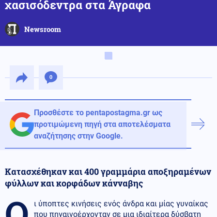
χασισόδεντρα στα Άγραφα
Newsroom
0
Προσθέστε το pentapostagma.gr ως
προτιμώμενη πηγή στα αποτελέσματα
αναζήτησης στην Google.
Κατασχέθηκαν και 400 γραμμάρια αποξηραμένων
φύλλων και κορφάδων κάνναβης
Ο
ι ύποπτες κινήσεις ενός άνδρα και μίας γυναίκας
που πηγαινοέρχονταν σε μια ιδιαίτερα δύσβατη