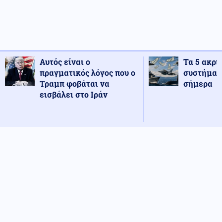
Αυτός είναι ο
Τα 5 ακρι
πραγματικός λόγος που ο
συστήματ
Τραμπ φοβάται να
σήμερα
εισβάλει στο Ιράν