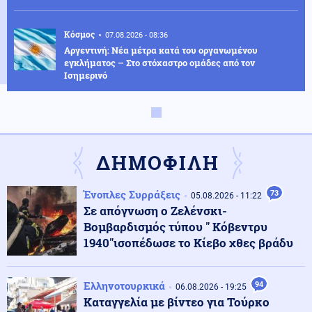
Κόσμος
07.08.2026 - 08:36
Αργεντινή: Νέα μέτρα κατά του οργανωμένου
εγκλήματος – Στο στόχαστρο ομάδες από τον
Ισημερινό
Κόσμος
07.08.2026 - 08:27
Πετρέλαιο: Ανοδικά το Brent εν μέσω καθυστερήσεων
στη συμφωνία για τα Στενά του Ορμούζ
ΔΗΜΟΦΙΛΗ
Ρωσία
07.08.2026 - 08:16
Ένοπλες Συρράξεις
73
05.08.2026 - 11:22
Η Ρωσία ετοιμάζει χτύπημα στο ΝΑΤΟ; - Ο Πούτιν
Σε απόγνωση ο Ζελένσκι-
εκμεταλλεύεται τα άδεια οπλοστάσια των ΗΠΑ
Βομβαρδισμός τύπου " Κόβεντρυ
1940"ισοπέδωσε το Κίεβο χθες βράδυ
Κόσμος
07.08.2026 - 08:15
Ισχυρός σεισμός μεγέθους 5,8 Ρίχτερ στις Φιλιππίνες
Ελληνοτουρκικά
94
06.08.2026 - 19:25
Καταγγελία με βίντεο για Τούρκο