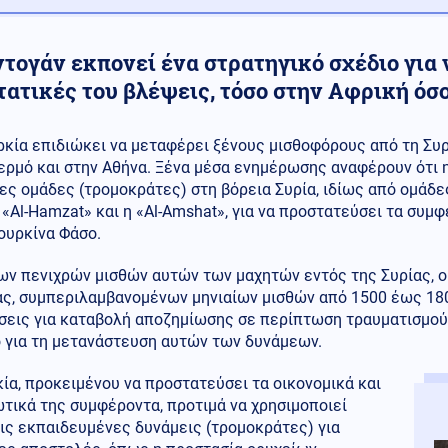
τογάν εκπονεί ένα στρατηγικό σχέδιο για 
ατικές του βλέψεις, τόσο στην Αφρική όσο
ρκία επιδιώκει να μεταφέρει ξένους μισθοφόρους από τη Συ
ερμό και στην Αθήνα. Ξένα μέσα ενημέρωσης αναφέρουν ότι 
ες ομάδες (τρομοκράτες) στη βόρεια Συρία, ιδίως από ομάδ
«Al-Hamzat» και η «Al-Amshat», για να προστατεύσει τα συμφ
ουρκίνα Φάσο.
ων πενιχρών μισθών αυτών των μαχητών εντός της Συρίας, ο
ας, συμπεριλαμβανομένων μηνιαίων μισθών από 1500 έως 180
εις για καταβολή αποζημίωσης σε περίπτωση τραυματισμού ή
ο για τη μετανάστευση αυτών των δυνάμεων.
ία, προκειμένου να προστατεύσει τα οικονομικά και
τικά της συμφέροντα, προτιμά να χρησιμοποιεί
ις εκπαιδευμένες δυνάμεις (τρομοκράτες) για