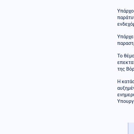
Ο «στόλος του Χίτλερ»
Υπάρχου
αναδύεται στον Δούναβη: Η
ξηρασία φέρνει στο φως τα
παράτυ
ναυάγια των Ναζί
ενδεχό
Κύπρος
09.08.2026 - 11:22
Υπάρχει
Φειδίας Παναγιώτου:
παραστ
Αντιδράσεις για την εμφάνισή
του σε εκδήλωση μνήμης για
Το θέμα
Ισαάκ και Σολωμού
επεκτατ
Κοινωνία
της Βό
09.08.2026 - 11:16
Νεαρός Παλαιστίνιος κλείδωσε
ανήλικη στο σπίτι του στα
Η κατάσ
Χανιά, την έσωσαν οι φωνές
αυξημέν
της
ενημερ
Υπουργ
Κόσμος
09.08.2026 - 11:15
Μαζικός γάμος 1.500
ζευγαριών στη Νιγηρία
Πολιτική
09.08.2026 - 11:08