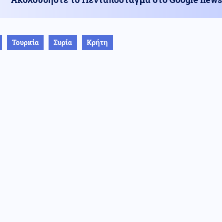
Τουρκία
Συρία
Κρήτη