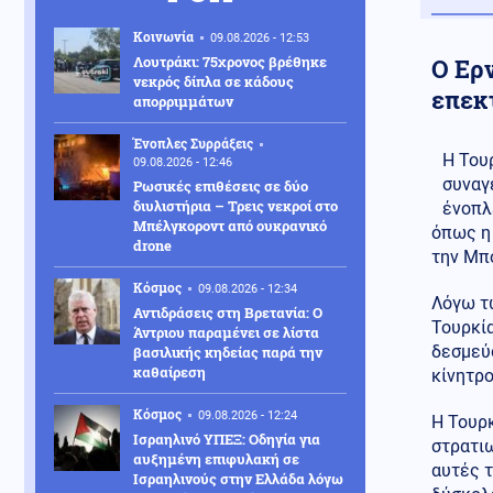
Κοινωνία
09.08.2026 - 12:53
Λουτράκι: 75χρονος βρέθηκε
Ο Ερν
νεκρός δίπλα σε κάδους
επεκτ
απορριμμάτων
Ένοπλες Συρράξεις
Η Του
09.08.2026 - 12:46
συναγ
Ρωσικές επιθέσεις σε δύο
διυλιστήρια – Τρεις νεκροί στο
ένοπλ
Μπέλγκοροντ από ουκρανικό
όπως η 
drone
την Μπ
Κόσμος
09.08.2026 - 12:34
Λόγω τ
Αντιδράσεις στη Βρετανία: Ο
Τουρκί
Άντριου παραμένει σε λίστα
δεσμεύσ
βασιλικής κηδείας παρά την
καθαίρεση
κίνητρ
Κόσμος
09.08.2026 - 12:24
Η Τουρκ
Ισραηλινό ΥΠΕΞ: Οδηγία για
στρατιω
αυξημένη επιφυλακή σε
αυτές τ
Ισραηλινούς στην Ελλάδα λόγω