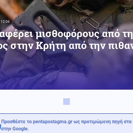
 12:06
αφέρει μισθοφόρους από τη
ος στην Κρήτη από την πιθα
Προσθέστε το pentapostagma.gr ως προτιμώμενη πηγή στα
στην Google.