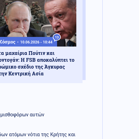
13
Κόσμος
10.06.2026 - 10:44
τα μαχαίρια Πούτιν και
ρντογάν: Η FSB αποκαλύπτει το
ρώμικο σχέδιο της Άγκυρας
την Κεντρική Ασία
ν μισθοφόρων αυτών
δων ατόμων νότια της Κρήτης και