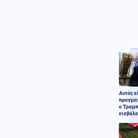
Αυτός ε
πραγματ
ο Τραμπ
εισβάλε