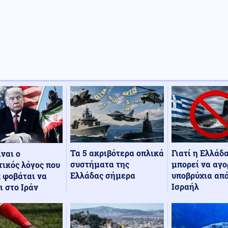
Τα 5 ακριβότερα οπλικά
Γιατί η Ελλάδ
ίναι ο
συστήματα της
μπορεί να αγο
ικός λόγος που
Ελλάδας σήμερα
υποβρύχια από
 φοβάται να
Ισραήλ
ι στο Ιράν