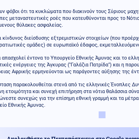
ν φόβοι ότι τα κυκλώματα που διακινούν τους Σύριους μαχη
πες μεταναστευτικές ροές που κατευθύνονται προς το Νότιο
μενους θύλακες ασφαλείας.
 κίνδυνος διείσδυσης εξτρεμιστικών στοιχείων (που προέρχ
ρατιωτικές ομάδες) σε ευρωπαϊκό έδαφος, εκμεταλλευόμενα
 απασχολεί έντονα το Υπουργείο Εθνικής Άμυνας και το ελλ
ικές ενέργειες της Άγκυρας ("Γαλάζια Πατρίδα") και η παρ
ρειας Αφρικής ερμηνεύονται ως παράγοντες αύξησης της έντ
ταση παρακολουθείται στενά από τις ελληνικές Ένοπλες Δυν
η ετοιμότητα και συνεχή επιτήρηση στα νότια θαλάσσια σύν
ώνεστε συνεχώς για την επίσημη εθνική γραμμή και τα μέτρ
είο Εθνικής Άμυνας.
Ακολουθήστε το Πενταπόσταγμα στο Google news