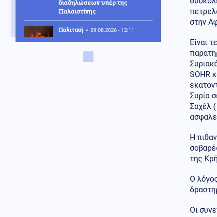
δύσκολ
διαδηλώσεων υπέρ της
Παλαιστίνης
πετρελ
στην Αφ
Πολιτική
09.08.2026 - 12:11
Τουρνάς: 400+ πυρκαγιές σε 10
Είναι 
μέρες – Από αμέλεια το 90%
παρατη
των περιστατικών
⁠Συριακ
SOHR κα
Κοινωνία
09.08.2026 - 11:59
εκατον
Δύο θάνατοι λουομένων το
Συρία σ
Σάββατο σε Λέσβο και Σιθωνία
Σαχέλ (
ασφαλε
Κοινωνία
09.08.2026 - 11:52
Χαλκιδική: Οριοθετήθηκε
Η πιθα
άμεσα πυρκαγιά στα
σοβαρέ
Πυργαδίκια
της Κρή
Κοινωνία
09.08.2026 - 11:45
Συναγερμός στην Έδεσσα για
Ο λόγο
την εξαφάνιση 31χρονου
δραστηρ
Οι συνε
Κόσμος
09.08.2026 - 11:38