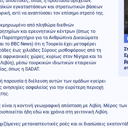
ες αποστολές, όπως η προστασία ορυχείων,
αϊκών εγκαταστάσεων και στρατιωτικών βάσεων
ρική, αντί να αναπτύσσει τον επίσημο στρατό της.
τεκμηριωμένο από πληθώρα διεθνών
ρητηρίων και ερευνητικών κέντρων (όπως το
ό Παρατηρητήριο για τα Ανθρώπινα Δικαιώματα
ι το ⁠BBC News) ότι η Τουρκία έχει μεταφέρει
Σ
τάδες έως χιλιάδες Σύρους μισθοφόρους από τη
Ε
ε αφρικανικές χώρες, κυρίως στον Νίγηρα και το
β
 Λιβύη), μέσω τουρκικών ιδιωτικών εταιρειών
σ
ίας, όπως η SADAT.
νή παρουσία ή διέλευση αυτών των ομάδων εγείρει
ς ανησυχίες ασφαλείας για την ευρύτερη περιοχή
της.
ς είναι η κοντινή γεωγραφική απόσταση με Λιβύη. Μέρος τω
ιοποιείται ήδη εδώ και χρόνια στη γειτονική Λιβύη.
χιζόμενες μεταναστευτικές ροές και οι διασώσεις εκατοντά