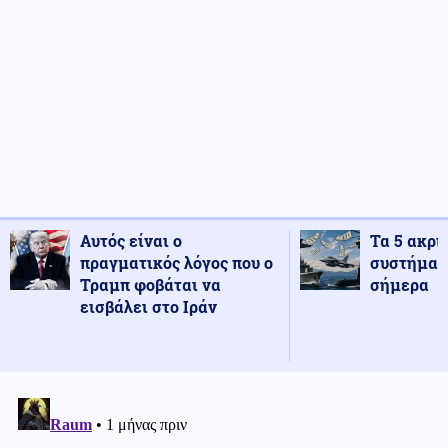
Αυτός είναι ο
Τα 5 ακρι
πραγματικός λόγος που ο
συστήματ
Τραμπ φοβάται να
σήμερα
εισβάλει στο Ιράν