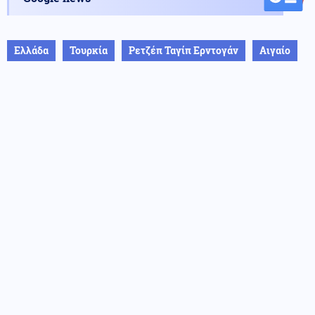
Ελλάδα
Τουρκία
Ρετζέπ Ταγίπ Ερντογάν
Αιγαίο