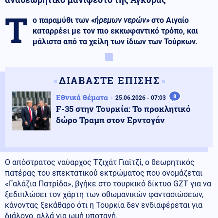
Τ
ο παραμύθι των
«ήρεμων νερών»
στο Αιγαίο
καταρρέει με τον πιο εκκωφαντικό τρόπο, και
μάλιστα από τα χείλη των ίδιων των Τούρκων.
ΔΙΑΒΑΣΤΕ ΕΠΙΣΗΣ
Εθνικά θέματα
8
25.06.2026 - 07:03
F-35 στην Τουρκία: Το προκλητικό
δώρο Τραμπ στον Ερντογάν
Ο απόστρατος ναύαρχος Τζιχάτ Γιαϊτζί, ο θεωρητικός
πατέρας του επεκτατικού εκτρώματος που ονομάζεται
«Γαλάζια Πατρίδα», βγήκε στο τουρκικό δίκτυο GZT για να
ξεδιπλώσει τον χάρτη των οθωμανικών φαντασιώσεων,
κάνοντας ξεκάθαρο ότι η Τουρκία δεν ενδιαφέρεται για
διάλογο, αλλά για ωμή υποταγή.