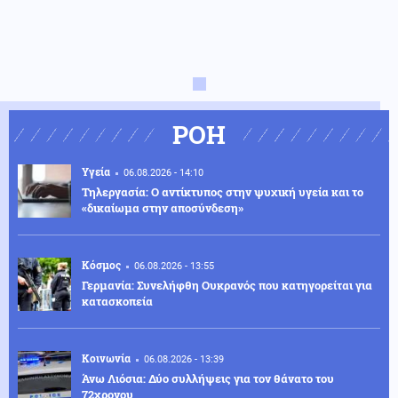
ΡΟΗ
Υγεία
06.08.2026 - 14:10
Τηλεργασία: Ο αντίκτυπος στην ψυχική υγεία και το
«δικαίωμα στην αποσύνδεση»
Κόσμος
06.08.2026 - 13:55
Γερμανία: Συνελήφθη Ουκρανός που κατηγορείται για
κατασκοπεία
Κοινωνία
06.08.2026 - 13:39
Άνω Λιόσια: Δύο συλλήψεις για τον θάνατο του
72χρονου