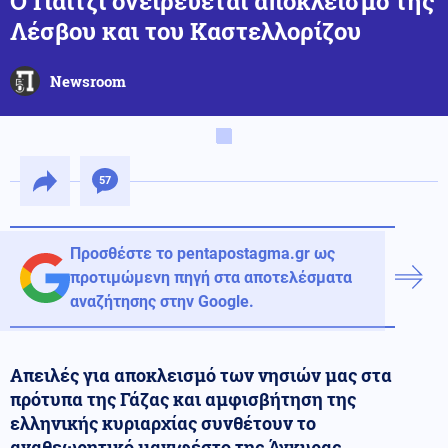
Ο Γιαϊτζί ονειρεύεται αποκλεισμό της
Λέσβου και του Καστελλορίζου
Newsroom
57
Προσθέστε το pentapostagma.gr ως
προτιμώμενη πηγή στα αποτελέσματα
αναζήτησης στην Google.
Απειλές για αποκλεισμό των νησιών μας στα
πρότυπα της Γάζας και αμφισβήτηση της
ελληνικής κυριαρχίας συνθέτουν το
αναθεωρητικό μανιφέστο της Άγκυρας