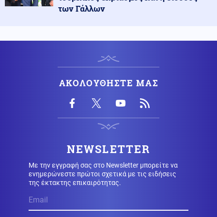
Κυπριακό
06.08.2026 - 12:27
των Γάλλων
Η ηρωική μάχη του 256 Τάγματος Πεζικού στη Λάπηθο
και τον Καραβά
Οικονομία
06.08.2026 - 12:17
Ακρίβεια στην Ευρώπη: Από το ελαιόλαδο μέχρι τα
λαχανικά εκτοξεύονται οι τιμές
ΑΚΟΛΟΥΘΗΣΤΕ ΜΑΣ
Πολιτική
06.08.2026 - 12:14
Μητσοτάκης: «Η απόφασή μας να υπαχθεί ο ΟΠΕΚΕΠΕ
στην ΑΑΔΕ δικαιώθηκε»
NEWSLETTER
Επιστήμη
06.08.2026 - 12:05
Με την εγγραφή σας στο Newsletter μπορείτε να
Αμφιλεγόμενη μελέτη Ουκρανών: Η Σελήνη λειτουργεί
ενημερώνεστε πρώτοι σχετικά με τις ειδήσεις
ως μυστική βάση UFO;
της έκτακτης επικαιρότητας.
Πολιτική
06.08.2026 - 11:53
ΕΛΑΣ κατά Γεωργιάδη για την κατάρρευση οροφής στο