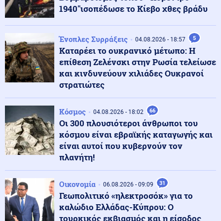
1940"ισοπέδωσε το Κίεβο χθες βράδυ
ΗΠΑ
06.08.2026 - 13:07
"Μαλλιά κουβάρια" στο Κάμπ Ντέιβιντ Τραμπ και
Χέγκσεθ λόγω μεγάλης έλλειψης πυραύλων PATRIOT
Ένοπλες Συρράξεις
5
04.08.2026 - 18:57
Καταρέει το ουκρανικό μέτωπο: Η
επίθεση Ζελένσκι στην Ρωσία τελείωσε
Κοινωνία
06.08.2026 - 12:53
και κινδυνεύουν χιλιάδες Ουκρανοί
Αποκαΐδια το Πόρτο Γερμενό: Οι πρώτες εικόνες μετά
στρατιώτες
το πέρασμα της φωτιάς
Κόσμος
66
04.08.2026 - 18:02
Κόσμος
06.08.2026 - 12:46
Οι 300 πλουσιότεροι άνθρωποι του
Βόρεια Κορέα: Eξαπέλυσε βλήμα προς τη θάλασσα της
κόσμου είναι εβραϊκής καταγωγής και
Ιαπωνίας
είναι αυτοί που κυβερνούν τον
πλανήτη!
Κοινωνία
06.08.2026 - 12:43
Τροχαίο δυστύχημα με θύμα 42χρονο μοτοσικλετιστή
Οικονομία
31
06.08.2026 - 09:09
στη Μύκονο
Γεωπολιτικό «ηλεκτροσόκ» για το
καλώδιο Ελλάδας-Κύπρου: Ο
τουρκικός εκβιασμός και η είσοδος