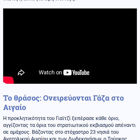
Το θράσος: Ονειρεύονται Γάζα στο
Αιγαίο
Η προκλητικότητα του Γιαϊτζί ξεπέρασε κάθε όριο,
αγγίζοντας τα όρια του στρατιωτικού εκβιασμού απέναντι
σε αμάχους. Βάζοντας στο στόχαστρο 23 νησιά του
Ανατολικού Αιγαίου και των Δωδεκανήσων, ο Τούρκος