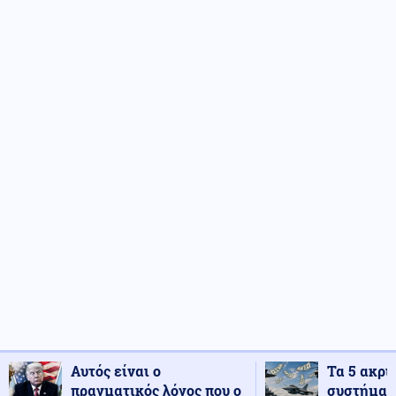
Αυτός είναι ο
Τα 5 ακρι
πραγματικός λόγος που ο
συστήματ