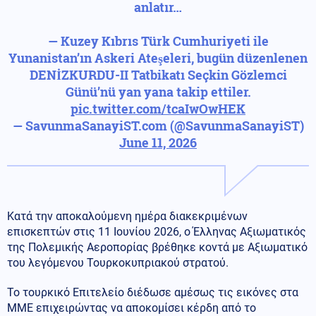
anlatır…
— Kuzey Kıbrıs Türk Cumhuriyeti ile
Yunanistan’ın Askeri Ateşeleri, bugün düzenlenen
DENİZKURDU-II Tatbikatı Seçkin Gözlemci
Günü’nü yan yana takip ettiler.
pic.twitter.com/tcaIwOwHEK
— SavunmaSanayiST.com (@SavunmaSanayiST)
June 11, 2026
Κατά την αποκαλούμενη ημέρα διακεκριμένων
επισκεπτών στις 11 Ιουνίου 2026, ο Έλληνας Αξιωματικός
της Πολεμικής Αεροπορίας βρέθηκε κοντά με Αξιωματικό
του λεγόμενου Τουρκοκυπριακού στρατού.
Το τουρκικό Επιτελείο διέδωσε αμέσως τις εικόνες στα
ΜΜΕ επιχειρώντας να αποκομίσει κέρδη από το