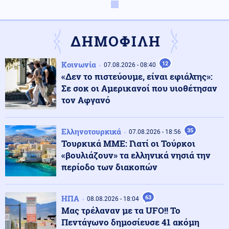
Πολιτική
08.08.2026 - 23:38
Κωνσταντοπούλου: Το έγκλημα των υποκλοπών
αποτελεί έγκλημα κατά της Δημοκρατίας - Η ανάρτησή
ΔΗΜΟΦΙΛΗ
της
Κοινωνία
12
07.08.2026 - 08:40
Κόσμος
08.08.2026 - 23:25
«Δεν το πιστεύουμε, είναι εφιάλτης»:
Τους "την έσκασε" άθελά του ο Ρονάλντο: Πλήθος
Σε σοκ οι Αμερικανοί που υιοθέτησαν
κόσμου στη Μαδέρα για το γάμο, αλλά τελικά
παντρευόταν άλλο ζευγάρι
τον Αφγανό
Κοινωνία
08.08.2026 - 23:15
Ελληνοτουρκικά
35
07.08.2026 - 18:56
Συγκλονιστικό τροχαίο: Αυτοκίνητο συγκρούστηκε με
Τουρκικά ΜΜΕ: Γιατί οι Τούρκοι
μηχανή αστυνομικών της ΔΙΑΣ στο Λαγονήσι
«βουλιάζουν» τα ελληνικά νησιά την
περίοδο των διακοπών
Ένοπλες Συρράξεις
08.08.2026 - 23:06
Καταγγελία για νυχτερινή είσοδο ισραηλινών
ΗΠΑ
63
08.08.2026 - 18:04
στρατευμάτων σε χωριό του Λιβάνου - Τι απαντά το
Μας τρέλαναν με τα UFO!! Το
Ισραήλ
Πεντάγωνο δημοσίευσε 41 ακόμη