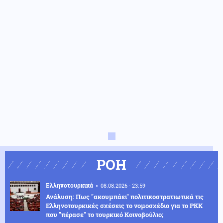
ΡΟΗ
Ελληνοτουρκικά
08.08.2026 - 23:59
Ανάλυση: Πως "ακουμπάει" πολιτικοστρατιωτικά τις
Ελληνοτουρκικές σχέσεις το νομοσχέδιο για το PKK
που "πέρασε" το τουρκικό Κοινοβούλιο;