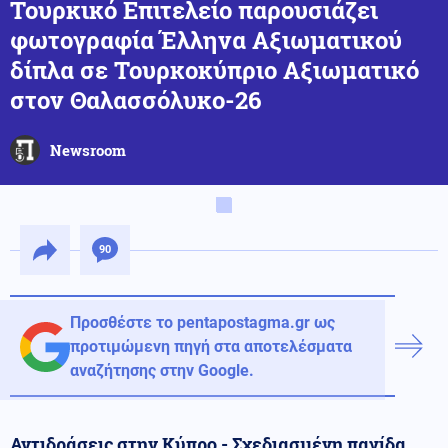
Τουρκικό Επιτελείο παρουσιάζει
φωτογραφία Έλληνα Αξιωματικού
δίπλα σε Τουρκοκύπριο Αξιωματικό
στον Θαλασσόλυκο-26
Newsroom
90
Προσθέστε το pentapostagma.gr ως
προτιμώμενη πηγή στα αποτελέσματα
αναζήτησης στην Google.
Αντιδράσεις στην Κύπρο - Σχεδιασμένη παγίδα