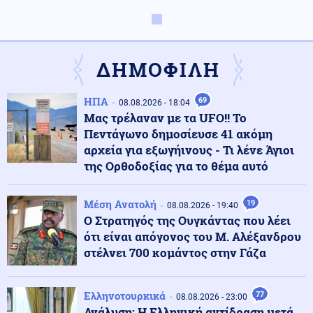
Κοινωνία
09.08.2026 - 14:56
Έβρος: Πυρκαγιά σε χαμηλή βλάστηση στο Σπήλαιο
Ορεστιάδας
ΔΗΜΟΦΙΛΗ
Κοινωνία
09.08.2026 - 14:44
ΗΠΑ
69
08.08.2026 - 18:04
Σκιάθος: 15χρονος κατήγγειλε 17χρονο για σεξουαλική
Μας τρέλαναν με τα UFO!! Το
κακοποίηση
Πεντάγωνο δημοσίευσε 41 ακόμη
αρχεία για εξωγήινους - Τι λένε Άγιοι
της Ορθοδοξίας για το θέμα αυτό
Πολιτική
09.08.2026 - 14:35
Κοντογεώργης: «Η φετινή ΔΕΘ είναι προεκλογική, όχι
παροχολογική»
Μέση Ανατολή
19
08.08.2026 - 19:40
Ο Στρατηγός της Ουγκάντας που λέει
ότι είναι απόγονος του Μ. Αλέξανδρου
Κόσμος
09.08.2026 - 14:26
στέλνει 700 κομάντος στην Γάζα
Σίδνεϊ: Παραλίγο σύγκρουση δύο αεροπλάνων σε
διάδρομο αεροδρομίου (βίντεο)
Ελληνοτουρκικά
77
08.08.2026 - 23:00
Ανάλυση: Η Ελληνική αντίδραση μετά
Κόσμος