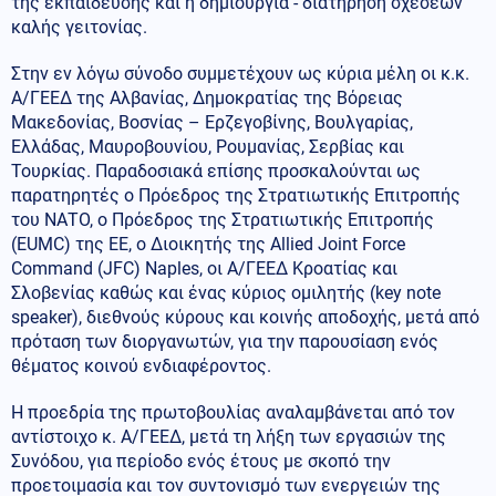
της εκπαίδευσης και η δημιουργία - διατήρηση σχέσεων
καλής γειτονίας.
Στην εν λόγω σύνοδο συμμετέχουν ως κύρια μέλη οι κ.κ.
Α/ΓΕΕΔ της Αλβανίας, Δημοκρατίας της Βόρειας
Μακεδονίας, Βοσνίας – Ερζεγοβίνης, Βουλγαρίας,
Ελλάδας, Μαυροβουνίου, Ρουμανίας, Σερβίας και
Τουρκίας. Παραδοσιακά επίσης προσκαλούνται ως
παρατηρητές ο Πρόεδρος της Στρατιωτικής Επιτροπής
του ΝΑΤΟ, ο Πρόεδρος της Στρατιωτικής Επιτροπής
(EUMC) της ΕΕ, ο Διοικητής της Allied Joint Force
Command (JFC) Naples, οι A/ΓΕΕΔ Κροατίας και
Σλοβενίας καθώς και ένας κύριος ομιλητής (key note
speaker), διεθνούς κύρους και κοινής αποδοχής, μετά από
πρόταση των διοργανωτών, για την παρουσίαση ενός
θέματος κοινού ενδιαφέροντος.
Η προεδρία της πρωτοβουλίας αναλαμβάνεται από τον
αντίστοιχο κ. Α/ΓΕΕΔ, μετά τη λήξη των εργασιών της
Συνόδου, για περίοδο ενός έτους με σκοπό την
προετοιμασία και τον συντονισμό των ενεργειών της