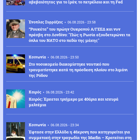
αβεβαιότητας για το Ιράν, το πετρέλαιο και τη Fed
Ένοπλες Συρράξεις
06.08.2026 - 23:58
“Ρουκέτα” του πρώην Ουκρανού Α/ΓΕΕΔ και νυν
πρέσβη στο Λονδίνο: "Πώς η Ρωσία εξουδετερώνει τα
όπλα του ΝΑΤΟ στο πεδίο της μάχης"
Κοινωνία
06.08.2026 - 23:50
Στο νοσοκομείο διακομίστηκε ναυτικό που
τραυματίστηκε κατά τη πρόσδεση πλοίου στο λιμάνι
της Ρόδου
Καιρός
06.08.2026 - 23:42
Καιρός: Έρχεται τριήμερο με 40άρια και ισχυρά
μελτέμια
Κοινωνία
06.08.2026 - 23:34
Έφτασε στην Ελλάδα η 46χρονη που κατηγορείται για
συμμετοχή στην τραγωδία της Marfin – Κρατείται στη