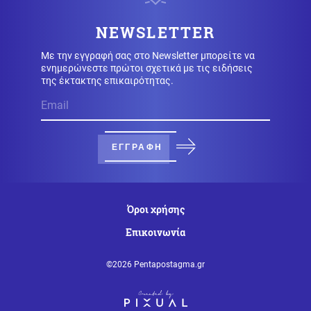
Περιβάλλον
06.08.2026 - 22:59
Το μυστήριο που απασχολεί τους παλαιοντολόγους:
NEWSLETTER
Γιατί δεν υπήρξαν ποτέ δεινόσαυροι σε μέγεθος
ποντικιού
Με την εγγραφή σας στο Newsletter μπορείτε να
ενημερώνεστε πρώτοι σχετικά με τις ειδήσεις
της έκτακτης επικαιρότητας.
Κόσμος
06.08.2026 - 22:58
Από τη Μύκονο στο Βατικανό: Ο Μαθιου Μακκόναχι με
τον Πάπα, του χτύπησε σαν... φιλαράκι τον ώμο, δείτε
βίντεο
ΕΓΓΡΑΦΗ
Κόσμος
06.08.2026 - 22:56
Φρίκη στη Βρετανία: Πρώην χασάπης τεμάχισε
55χρονο εργαζόμενό του και τον έβαλε σε βαρέλι με
τσιμέντο επειδή νόμιζε ότι τον έκλεβε
Όροι χρήσης
Επικοινωνία
Κόσμος
06.08.2026 - 22:55
Μετά τη Θέουτα, πολιτικοί στην Ισπανία ζητούν να
©2026 Pentapostagma.gr
γίνει το Μουντιάλ του 2030 χωρίς το Μαρόκο