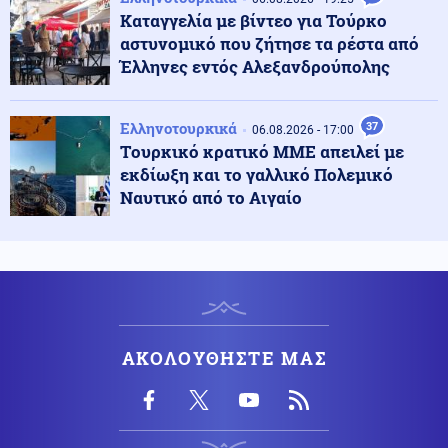
Καταγγελία με βίντεο για Τούρκο
Κοινωνία
06.08.2026 - 23:06
αστυνομικό που ζήτησε τα ρέστα από
Διατάχθηκε ΕΔΕ για τους αστυνομικούς που
Έλληνες εντός Αλεξανδρούπολης
εμπλέκονται στην υπόθεση της 75χρονης στα Χανιά
Ελληνοτουρκικά
37
06.08.2026 - 17:00
Κόσμος
06.08.2026 - 23:04
Tουρκικό κρατικό ΜΜΕ απειλεί με
Τουρκία: Σχέδιο διάσωσης για δύο ιστορικά ορθόδοξα
εκδίωξη και το γαλλικό Πολεμικό
μοναστήρια της Τραπεζούντας
Ναυτικό από το Αιγαίο
Κόσμος
06.08.2026 - 23:02
Ο Ερντογάν θα επισκεφτεί τη Σαουδική Αραβία την
Παρασκευή
Ελληνοτουρκικά
06.08.2026 - 22:59
ΑΚΟΛΟΥΘΗΣΤΕ ΜΑΣ
Ο Τούρκος "Γκρίζος Λύκος" Μπαχτσελί "λαγός" του
Ερντογάν ζητάει την απελευθέρωση Οτσαλάν! Πως
επηρεάζονται προς το χειρότερο τα Ελληνοτουρκικά;