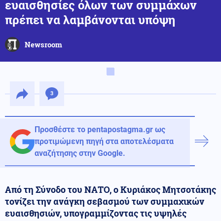
ευαισθησίες όλων των συμμάχων
πρέπει να λαμβάνονται υπόψη
Newsroom
3
Προσθέστε το pentapostagma.gr ως
προτιμώμενη πηγή στα αποτελέσματα
αναζήτησης στην Google.
Από τη Σύνοδο του ΝΑΤΟ, ο Κυριάκος Μητσοτάκης
τονίζει την ανάγκη σεβασμού των συμμαχικών
ευαισθησιών, υπογραμμίζοντας τις υψηλές