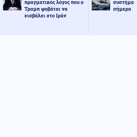
πραγματικός λόγος που ο
συστήματ
Τραμπ φοβάται να
σήμερα
εισβάλει στο Ιράν