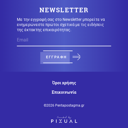
βρέθηκε στην κορυφή της Τεχνητής Νοημοσύνης
NEWSLETTER
Με την εγγραφή σας στο Newsletter μπορείτε να
Υγεία
06.08.2026 - 09:56
ενημερώνεστε πρώτοι σχετικά με τις ειδήσεις
ΕΟΔΥ: Στα 65 τα κρούσματα του ιού του Δυτικού Νείλου
της έκτακτης επικαιρότητας.
στην Ελλάδα
Αθλητισμός
06.08.2026 - 09:51
Ο ΠΑΟΚ ρίχνεται στη μάχη με την Άντερλεχτ – Το
ΕΓΓΡΑΦΗ
σχέδιο Λίσι και το επόμενο βήμα για τη League Phase
Κοινωνία
06.08.2026 - 09:45
Όροι χρήσης
Μυστράς: Σήμερα η νεκροψία στον 90χρονο που
βρέθηκε σε καταψύκτη
Επικοινωνία
©2026 Pentapostagma.gr
Κόσμος
06.08.2026 - 09:36
Τρεις νεκροί μετά από ρωσικούς βομβαρδισμούς στη
βορειοανατολική Ουκρανία