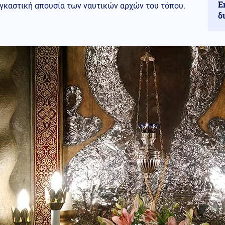
Ε
αγκαστική απουσία των ναυτικών αρχών του τόπου.
δ