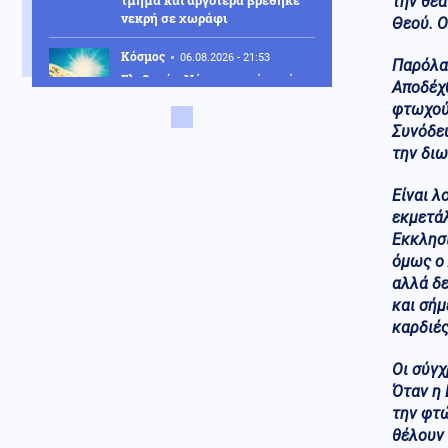
τμήμα και αργότερα βρέθηκε
την θέα
νεκρή σε χωράφι
Θεού. Ο
Κόσμος
06.08.2026 - 21:53
Παρόλα 
Σλοβακία: Νέο ιστορικό ρεκόρ
Αποδέχ
με 42,2 βαθμούς εν μέσω
φτωχού
καύσωνα
Συνόδευ
την διω
Οικονομία
06.08.2026 - 21:50
Συντάξεις Σεπτεμβρίου 2026:
Πότε οι πληρωμές –
Είναι λ
Ημερομηνίες ανά ταμείο
εκμετάλ
Εκκλησί
ΗΠΑ
06.08.2026 - 21:49
όμως ο 
Τραμπ: Είμαι «πολύ
αλλά δε
ικανοποιημένος» από το έργο
και σήμ
του Πιτ Χέγκσεθ στο υπουργείο
Άμυνας
καρδιές
Πολιτική
06.08.2026 - 21:47
Οι σύγχ
Αποχωρούν ακόμη δύο στελέχη
Όταν η 
από το κόμμα της Καρυστιανού,
την φτώ
καταγγέλλουν έλλειψη
θέλουν 
διαλόγου