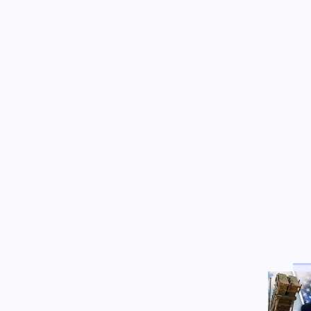
Οικονομία
06.08.2026 - 21:21
Χρηματιστήριο Αθηνών: Ήπια
διόρθωση μετά το ράλι – Σε
υψηλά 11 μηνών η Metlen