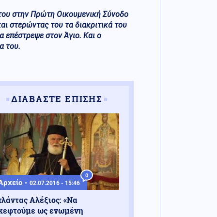
 του στην Πρώτη Οικουμενική Σύνοδο
αι στερώντας του τα διακριτικά του
 επέστρεψε στον Άγιο. Και ο
α του.
ΔΙΑΒΑΣΤΕ ΕΠΙΣΗΣ
0
Αρχείο
02.07.2016 - 15:46
τλάντας Αλέξιος: «Nα
κεφτούμε ως ενωμένη