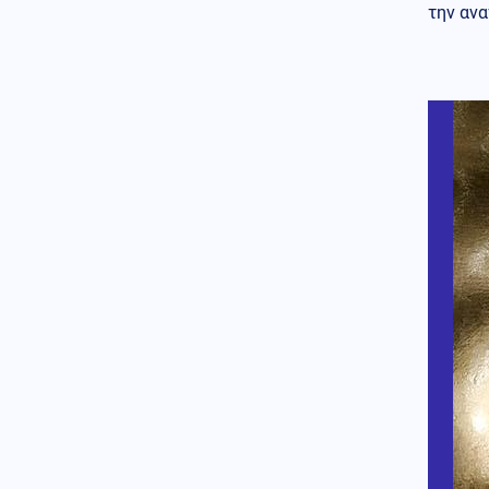
Αλλοδαπός επιχείρησε να μπει
την αν
σε αεροσκάφος με μαχαίρια
στη χειραποσκευή του
Κοινωνία
06.08.2026 - 21:40
Κέρκυρα: Ανακύκλωση στον…
πυθμένα της θάλασσας για
ξαπλώστρες και καρέκλες
παραλίας
Πολιτική
06.08.2026 - 21:36
Ζητείται λύση στον γρίφο των
φοροαπαλλαγών: Ποια σχέδια
επεξεργάζεται το ΥΠΕΘΟ
Μέση Ανατολή
06.08.2026 - 21:34
Το Ιράν προειδοποιεί τα κράτη
του Κόλπου: «Πείτε στον Τραμπ
να σταματήσει, αλλιώς θα σας
πλήξουμε»
Κόσμος
06.08.2026 - 21:32
Γερμανία: Αξιωματούχος