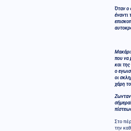
Όταν ο
Κοινωνία
06.08.2026 - 21:45
έναντι 
Ξεκινούν τα δοκιμαστικά
δρομολόγια της επέκτασης του
επισκοπ
Μετρό Θεσσαλονίκης προς την
αυτοκρά
Καλαμαριά, «ενθαρρυντικές οι
πρώτες ενδείξεις» δηλώνει ο
Ταχιάος
Μακάρι 
Κοινωνία
06.08.2026 - 21:44
που να
Πώς έγινε η τραγωδία με την
και της
νεκρή μητέρα στα Μάλια:
Βούτηξε για να βοηθήσει τη
ο εγωισ
φίλη της και πνίγηκε, τα παιδιά
οι σκλ
φώναζαν για βοήθεια
χάρη το
Μέση Ανατολή
06.08.2026 - 21:42
Ζωντανό
Η Υεμένη απειλεί με αντίποινα
σήμερα!
μετά τις πολύνεκρες επιθέσεις
πίστεως
των Χούθι
Κοινωνία
Στο πέρ
06.08.2026 - 21:41
Αεροδρόμιο «Ελ. Βενιζέλος»:
την καθ