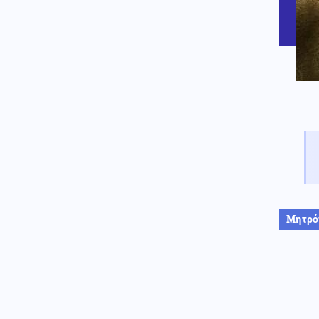
διαψεύδει δημοσιεύματα περί
ύπαρξης πυρομαχικών στο
αεροσκάφος κοντά στο οποίο
βρέθηκε drone
Κοινωνία
06.08.2026 - 21:29
Ιός του Δυτικού Νείλου: 23 νέα
κρούσματα, τα περισσότερα
στην Αττική – 6 θάνατοι μέσα
στο καλοκαίρι
Κόσμος
06.08.2026 - 21:27
Αποδείξεις ότι η εισβολή
μεταναστών στην Ισπανία ήταν
«στημένη» από την κυβέρνηση
του Μαρόκο σε συνεργασία με
τον Τραμπ
Μητρό
Ελληνοτουρκικά
06.08.2026 - 21:25
Αιγαίο: Εικονική αερομαχία
ανάμεσα σε ελληνικά και
τουρκικά F-16 – Δεκάδες
παραβιάσεις και παραβάσεις