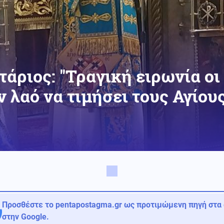
άριος: ''Τραγική ειρωνία οι
 λαό να τιμήσει τους Αγίους
Προσθέστε το pentapostagma.gr ως προτιμώμενη πηγή στα
στην Google.