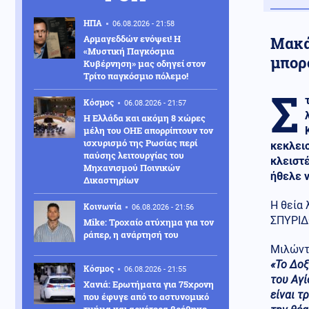
ΗΠΑ
06.08.2026 - 21:58
Αρμαγεδδών ενόψει! Η
Μακά
«Μυστική Παγκόσμια
μπορ
Κυβέρνηση» μας οδηγεί στον
Τρίτο παγκόσμιο πόλεμο!
Σ
Κόσμος
06.08.2026 - 21:57
Η Ελλάδα και ακόμη 8 χώρες
μέλη του ΟΗΕ απορρίπτουν τον
ισχυρισμό της Ρωσίας περί
κεκλει
παύσης λειτουργίας του
κλειστέ
Μηχανισμού Ποινικών
ήθελε ν
Δικαστηρίων
Η θεία
Κοινωνία
06.08.2026 - 21:56
ΣΠΥΡΙΔΩ
Mike: Τροχαίο ατύχημα για τον
ράπερ, η ανάρτησή του
Μιλώντ
«Το Δοξ
Κόσμος
06.08.2026 - 21:55
του Αγί
Χανιά: Ερωτήματα για 75χρονη
είναι τ
που έφυγε από το αστυνομικό