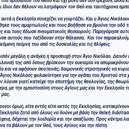
 του προσώπου του Θεού και όχι μόνο δεν συντρέχουν, αλλά κ
ι ίδιοι δεν θέλουν να λατρέψουν τον Θεό και ταυτόχρονα εμπο
αυτά η Εκκλησία συνεχίζει να γιορτάζει. Και ο Άγιος Νικόλαο
θηκε τους αμαρτωλούς και τους βοήθησε να βρούνε την οδό 
ς και τους έδωσε πνευματικούς θησαυρούς. Παρηγόρησε αυτο
σε αυτούς που ταξίδευαν στην θάλασσα. Και τον παρακαλούμε
κόμενη ποίμνη του από τις δυσκολίες και τις θλίψεις.
οιπόν μεγάλη η ανάγκη η προσευχή στον Άγιο Νικόλαο. Δεινόν 
λευσή της από όσους βρίσκουν την ευκαιρία να απομακρύνου
α και να αφήσουν σκοτεινές, δαιμονικές στρατηγικές να κυ
Άγιος Νικόλαος φυλακίστηκε για την αγάπη του Χριστού στα 
ν λύγισε γιατί κατείχε την επιστήμη της θεολογίας, της θεωρί
ερα, με την εμπιστοσύνη στους Αγίους μας και την Εκκλησία τ
 μας.
ρονοι όμως, είτε εντός είτε εκτός της Εκκλησίας, κατακρίνου
Εκκλησία ζητά από όλους να δούνε με βάση την θεϊκή διάσταση
χεια, δέχεται την λοιδορία και την απαξίωση. Προς κέντρα λα
να τα βάλουν με τον Θεό, τους Αγίους και την πίστη.