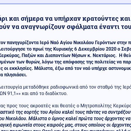
ρι και σήμερα να υπήρχαν κρατούντες και
ούν να αναγνωρίζουν σφάλματα έναντι του
τον πανηγυρίζοντα Ιερό Ναό Αγίου Νικολάου Γερόντων στην 
λειτούργησε το πρωί της Κυριακής 6 Δεκεμβρίου 2020 ο Σε
Κερκύρας, Παξών και Διαποντίων Νήσων κ. Νεκτάριος. Η θεί
σμένων των θυρών, λόγω της απόφασης της πολιτείας να παρ
ς οι εκκλησίες. Μάλιστα, έξω από τον ναό υπήρχε αστυνομι
α πλησιάσει.
 λειτουργία μεταδόθηκε ραδιοφωνικά από τον σταθμό της Ι
Ν 91,1»» και από το διαδίκτυο.
ας προς τους ακροατές και θεατές ο Μητροπολίτης Κερκύρας
αστικό της εορτής του Αγίου καλεί τους πάντες να συντρέξου
ου Νικολάου. Μάλιστα ο ύμνος καλεί πρώτα τους άρχοντες να 
ραγική ειρωνεία στους καιρούς μας, στους οποίους οι άρχοντες