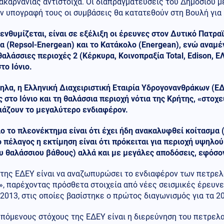
καρνανίας αντίστοιχα. Οι διαπραγματεύσεις του Δημοσίου μ
ν υπογραφή τους οι συμβάσεις θα κατατεθούν στη Βουλή για
ενθυμίζεται, είναι σε εξέλιξη οι έρευνες στον Δυτικό Πατρα
να (Repsol-Energean) και το Κατάκολο (Energean), ενώ ανα
 θαλάσσιες περιοχές 2 (Κέρκυρα, Κοινοπραξία Total, Edison, 
το Ιόνιο.
ηλα, η Ελληνική Διαχειριστική Εταιρία Υδρογονανθράκων (Ε
 στο Ιόνιο και τη θαλάσσια περιοχή νότια της Κρήτης, «στοχ
ιάζουν το μεγαλύτερο ενδιαφέρον.
ιο το πλεονέκτημα είναι ότι έχει ήδη ανακαλυφθεί κοίτασμα 
 πέλαγος η εκτίμηση είναι ότι πρόκειται για περιοχή υψηλού
υ θαλάσσιου βάθους) αλλά και με μεγάλες αποδόσεις, εφόσ
της ΕΔΕΥ είναι να αναζωπυρώσει το ενδιαφέρον των πετρελα
, παρέχοντας πρόσθετα στοιχεία από νέες σεισμικές έρευνε
2013, στις οποίες βασίστηκε ο πρώτος διαγωνισμός για τα 2
πόμενους στόχους της ΕΔΕΥ είναι η διερεύνηση του πετρελα