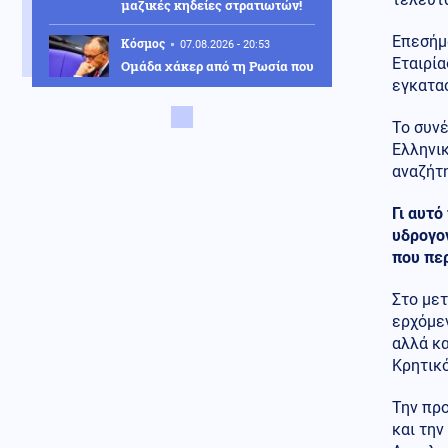
μαζικές κηδείες στρατιωτών!
Επεσήμα
Κόσμος
07.08.2026 - 20:53
Εταιρί
Ομάδα χάκερ από τη Ρωσία που
συνδέεται με το Κρεμλίνο, πίσω
εγκατα
από πλαστό βίντεο για την
παραίτηση Μερτς
Το συνέ
Ελληνικ
Αθλητισμός
07.08.2026 - 20:44
αναζήτ
Η Λίβερπουλ τιμά τον Ζότα - Το
πρόσωπό του στο νέο πούλμαν
Γι αυτό
της ομάδας (Βίντεο)
υδρογον
Κυβέρνηση
που πε
07.08.2026 - 20:31
Σκέρτσος για ΠΑΣΟΚ και ΕΛΑΣ:
Επιλεκτική κοπτοραπτική
Στο μετ
στατιστικών στοιχείων
ερχόμε
αλλά κα
Κοινωνία
07.08.2026 - 20:27
Κρητικ
Άγνωστοι προκάλεσαν
εκτεταμένες φθορές σε
Την πρ
εκκλησάκι του Σαρωνικού μετά
την εορτή της
και τη
Μεταμορφώσεως του Σωτήρος