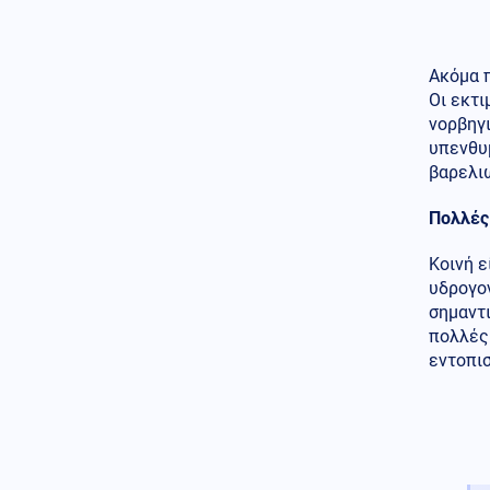
προκάλεσαν αναστάτωση
Κοινωνία
07.08.2026 - 19:37
Ακόμα π
Μαρούσι: Συνελήφθη σε
Οι εκτι
προαύλιο σχολείου 35χρονος
για διακίνηση ναρκωτικών
νορβηγι
υπενθυ
Κοινωνία
07.08.2026 - 19:36
βαρελι
Συνελήφθη ο διευθυντής του
ΔΕΔΔΗΕ Άρτας για την
Πολλές
υπόθεση της φωτιάς στο ΚΥΤ
Αράχθου
Κοινή ε
υδρογον
Κόσμος
07.08.2026 - 19:35
σημαντι
Μεγάλη ήττα για τη Meta:
Πρόστιμο 567 εκατ. δολαρίων
πολλές 
για την προστασία των παιδιών
εντοπισ
– Δικαστής τη χαρακτήρισε
«δημόσιο κίνδυνο»
ΗΠΑ
07.08.2026 - 19:20
Από μια κλωστή κρέμεται ο
διορισμός του εκλεκτού του