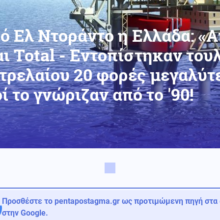
ό Ελ Ντοράντο η Ελλάδα: «
ι Total - Eντοπίστηκαν του
τρελαίου 20 φορές μεγαλύτ
ί το γνώριζαν από το '90!
Προσθέστε το pentapostagma.gr ως προτιμώμενη πηγή στα
στην Google.