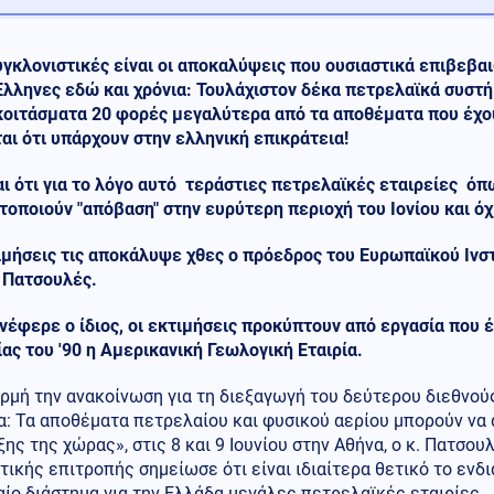
υγκλονιστικές είναι οι αποκαλύψεις που ουσιαστικά επιβεβα
Ελληνες εδώ και χρόνια: Τουλάχιστον δέκα πετρελαϊκά συστή
κοιτάσματα 20 φορές μεγαλύτερα από τα αποθέματα που έχο
αι ότι υπάρχουν στην ελληνική επικράτεια!
ι ότι για το λόγο αυτό τεράστιες πετρελαϊκές εταιρείες όπω
οποιούν "απόβαση" στην ευρύτερη περιοχή του Ιονίου και όχ
ιμήσεις τις αποκάλυψε χθες ο πρόεδρος του Ευρωπαϊκού Ινσ
 Πατσουλές.
έφερε ο ίδιος, οι εκτιμήσεις προκύπτουν από εργασία που έ
ας του '90 η Αμερικανική Γεωλογική Εταιρία.
ρμή την ανακοίνωση για τη διεξαγωγή του δεύτερου διεθνού
α: Τα αποθέματα πετρελαίου και φυσικού αερίου μπορούν να
ης της χώρας», στις 8 και 9 Ιουνίου στην Αθήνα, ο κ. Πατσου
ικής επιτροπής σημείωσε ότι είναι ιδιαίτερα θετικό το ενδ
ίο διάστημα για την Ελλάδα μεγάλες πετρελαϊκές εταιρίες.