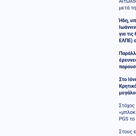
Αιτωλοα
(Εικόνες)
μετά τη
Κοινωνία
07.08.2026 - 20:21
Ήδη, υπ
Μαγνησία: «Ακυβέρνητο»
Ιωάννι
φορτηγό έκοψε στύλο της ΔΕΗ
για τις
και προσέκρουσε σε
πολυκατοικία
ΕΛΠΕ) σ
Κόσμος
07.08.2026 - 20:17
Παράλλ
Μαλλιά για ρεκόρ Γκίνες στην
έρευνες
Ινδία: Φτάνουν τα 2,71 μέτρα -
παρουσ
Βίντεο και φωτογραφίες
Στο Ιόν
Εσωτερική Ασφάλεια
Κρητικό
07.08.2026 - 20:06
μεγάλο
Φωτιά στο Στεφάνι Κορίνθου:
Ξεκίνησε από φωτοβολταϊκά,
αναφέρει αντιδήμαρχος
Στόχος 
«μπλοκ»
07.08.2026 - 20:00
PGS το 
ΟΙ ΚΑΝΑΔΟΙ ΒΙΑΖΟΝΤΑΙ!
Τρέχουν να ολοκληρώσουν το
Στους ε
πρώτο ελληνικό Canadair 515