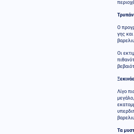
για την χώρα μας
περιοχ
07.08.2026 - 20:00
Τρυπάν
ΞΕΦΥΓΑΝ ΟΙ ΤΟΥΡΚΟΙ!
Απειλούν με «νέα Κάσο» το
Ο προγ
γαλλικό πολεμικό ναυτικό σε
γης και
Αιγαίο και Μεσόγειο
βαρελιώ
Κοινωνία
07.08.2026 - 19:59
Οι εκτι
Τρεις συλλήψεις για εισαγωγή
κάνναβης στην χώρα μας -
πιθανότ
Κατασχέθηκαν 18,6 κιλά
βεβαιό
SKUNK
Ξεκινάε
Πολιτική
07.08.2026 - 19:51
Ανακοίνωση Αυγερινού και
Λίγο πι
συνεργατών του, κατά της
μεγάλο,
Γρατσία και κόμματος
Καρυστιανού
εκατομμ
υπερδι
Κόσμος
07.08.2026 - 19:42
βαρελι
Γερμανία: Ύποπτες πτήσεις
drones πάνω από στρατιωτική
Τα μυστ
βάση συντήρησης Patriot,