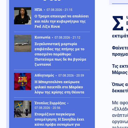
ΗΠΑ
07.08.2026 - 21:15
Σ
Ο Τραμπ επιχειρεί να απολύσει
και πάλι την κυβερνήτρια της
Fed Λίζα Κουκ
εκτιμάτ
Κοινωνία
07.08.2026 - 21:12
Συγκλονιστική μαρτυρία
Φαίνετα
επιβάτιδας της πτήσης με το
σπασμένο παράθυρο:
πραγματ
Πιστεύαμε πως δε θα βγούμε
ζωντανοί
Τις εκτ
Μάριος
Αθλητισμός
07.08.2026 - 20:59
Η Μπαρτσελόνα ακύρωσε
Όπως αν
φιλικό παιχνίδι στο Μαρόκο
δεκαετί
λόγω της κρίσης στη Θέουτα
Με αφο
Ένοπλες Συρράξεις
07.08.2026 - 20:56
«Ελλάδ
Ετοιμάζουν παγκόσμια
ανάπτυξ
αναμέτρηση: Η Σουηδία έχει
οργανωτ
κάνει πρόβα σεναρίων για
τελευτα