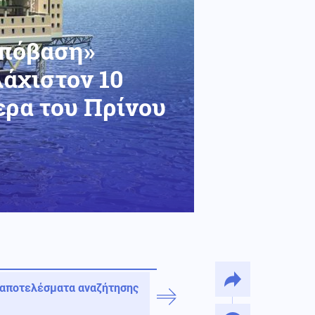
Απόβαση»
λάχιστον 10
ερα του Πρίνου
 αποτελέσματα αναζήτησης