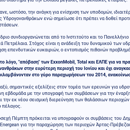
νε, ωστόσο, την ανάγκη για ενίσχυση των υποδομών, ιδιαιτέ
ας Υδρογονανθράκων ενώ σημείωσε ότι πρέπει να δοθεί προτ
στάσεων.
δριο συνδιοργανώνεται από το Ινστιτούτο και το Πανελλήνι
ά Πετρέλαια. Στόχος είναι η ανάδειξη του δυναμικού των υ
ηση επενδυτικών ευκαιριών, ο εντοπισμός πιθανών προβλημά
 το λόγο, "απόβαση" των ExxonMobil, Total και ΕΛΠΕ για να 
ανθράκων στην ευρύτερη περιοχή του Ιονίου και όχι αναγκα
ριλαμβάνονταν στο γύρο παραχωρήσεων του 2014, ανακοίνωσ
αξύ, σημαντικές εξελίξεις στον τομέα των ερευνών για υδρ
νη εβδομάδα με την υπογραφή των συμβάσεων για την έναρξη
ι την εκ νέου σεισμική διερεύνηση των θαλάσσιων περιοχών σ
ό πέλαγος.
οσεχή Πέμπτη πρόκειται να υπογραφούν οι συμβάσεις του Δη
ν Energean για την παραχώρηση των περιοχών Άρτας-Πρέβεζα