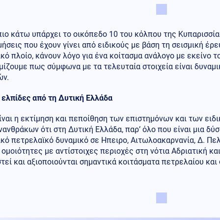
ιο κάτω υπάρχει το οικόπεδο 10 του κόλπου της Κυπαρισσία
μήσεις που έχουν γίνει από ειδικούς με βάση τη σεισμική έρ
κό πλοίο, κάνουν λόγο για ένα κοίτασμα ανάλογο με εκείνο τ
μίζουμε πως σύμφωνα με τα τελευταία στοιχεία είναι δυναμ
ών.
 ελπίδες από τη Δυτική Ελλάδα
ίναι η εκτίμηση και πεποίθηση των επιστημόνων και των ειδ
ανθράκων ότι στη Δυτική Ελλάδα, παρ’ όλο που είναι μια δύ
κό πετρελαϊκό δυναμικό σε Ηπειρο, Αιτωλοακαρνανία, Δ. Πε
ομοιότητες με αντίστοιχες περιοχές στη νότια Αδριατική και
τεί και αξιοποιούνται σημαντικά κοιτάσματα πετρελαίου και