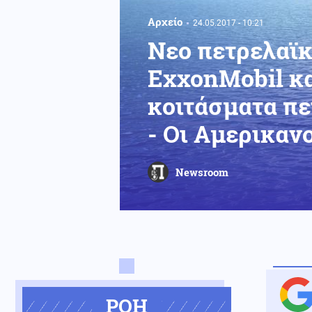
Αρχείο
24.05.2017 - 10:21
Νεο πετρελαϊκ
ExxonMobil κα
κοιτάσματα πε
- Οι Αμερικανο
Newsroom
ΡΟΗ