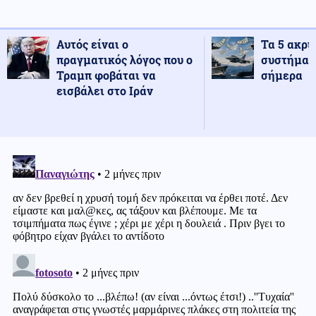
Αυτός είναι ο
Τα 5 ακρι
πραγματικός λόγος που ο
συστήματ
Τραμπ φοβάται να
σήμερα
εισβάλει στο Ιράν