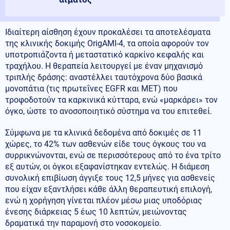
Ιδιαίτερη αίσθηση έχουν προκαλέσει τα αποτελέσματα
της κλινικής δοκιμής OrigAMI-4, τα οποία αφορούν τον
υποτροπιάζοντα ή μεταστατικό καρκίνο κεφαλής και
τραχήλου. Η θεραπεία λειτουργεί με έναν μηχανισμό
τριπλής δράσης: αναστέλλει ταυτόχρονα δύο βασικά
μονοπάτια (τις πρωτεΐνες EGFR και MET) που
τροφοδοτούν τα καρκινικά κύτταρα, ενώ «μαρκάρει» τον
όγκο, ώστε το ανοσοποιητικό σύστημα να του επιτεθεί.
Σύμφωνα με τα κλινικά δεδομένα από δοκιμές σε 11
χώρες, το 42% των ασθενών είδε τους όγκους του να
συρρικνώνονται, ενώ σε περισσότερους από το ένα τρίτο
εξ αυτών, οι όγκοι εξαφανίστηκαν εντελώς. Η διάμεση
συνολική επιβίωση άγγιξε τους 12,5 μήνες για ασθενείς
που είχαν εξαντλήσει κάθε άλλη θεραπευτική επιλογή,
ενώ η χορήγηση γίνεται πλέον μέσω μιας υποδόριας
ένεσης διάρκειας 5 έως 10 λεπτών, μειώνοντας
δραματικά την παραμονή στο νοσοκομείο.