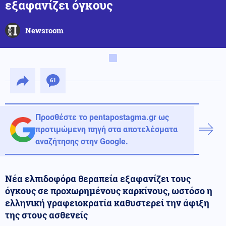
εξαφανίζει όγκους
Newsroom
61
Προσθέστε το pentapostagma.gr ως
προτιμώμενη πηγή στα αποτελέσματα
αναζήτησης στην Google.
Νέα ελπιδοφόρα θεραπεία εξαφανίζει τους
όγκους σε προχωρημένους καρκίνους, ωστόσο η
ελληνική γραφειοκρατία καθυστερεί την άφιξη
της στους ασθενείς