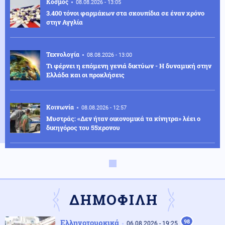
Κόσμος
08.08.2026 - 13:05
3.400 τόνοι φαρμάκων στα σκουπίδια σε έναν χρόνο
στην Αγγλία
Τεχνολογία
08.08.2026 - 13:00
Τι φέρνει η επόμενη γενιά δικτύων - Η δυναμική στην
Ελλάδα και οι προκλήσεις
Κοινωνία
08.08.2026 - 12:57
Μυστράς: «Δεν ήταν οικονομικά τα κίνητρα» λέει ο
δικηγόρος του 55χρονου
Ρωσία
08.08.2026 - 12:55
ΈΚΤΑΚΤΟ: Ταρακούνησαν το Βερολίνο τα ρωσικά
μαχητικά Su-30SM2 που έκαναν "ασκήσεις" με
πραγματικά πυρά στο Καλίνινγκραντ
ΔΗΜΟΦΙΛΗ
ΗΠΑ
08.08.2026 - 12:47
Ελληνοτουρκικά
98
06.08.2026 - 19:25