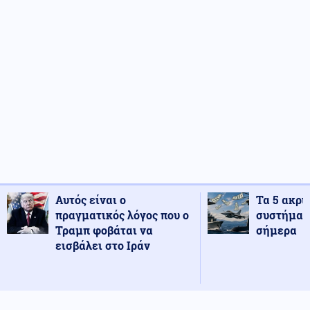
Αυτός είναι ο
Τα 5 ακρι
πραγματικός λόγος που ο
συστήματ
Τραμπ φοβάται να
σήμερα
εισβάλει στο Ιράν