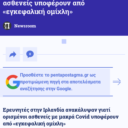
ασθενείς υποφέρουν από
«εγκεφαλική ομίχλη»
Newsroom
0
Προσθέστε το pentapostagma.gr ως
προτιμώμενη πηγή στα αποτελέσματα
αναζήτησης στην Google.
Ερευνητές στην Ιρλανδία ανακάλυψαν γιατί
ορισμένοι ασθενείς με μακρά Covid υποφέρουν
από «εγκεφαλική ομίχλη»