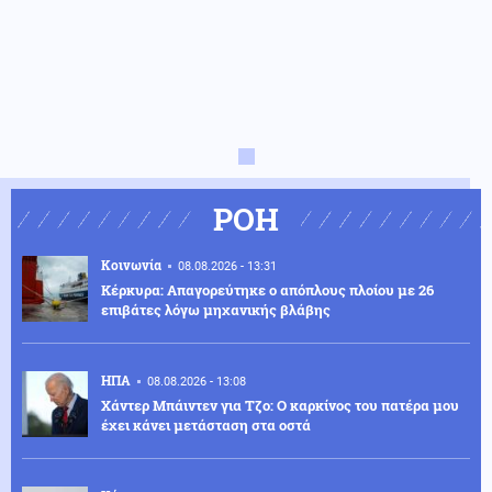
ΡΟΗ
Κοινωνία
08.08.2026 - 13:31
Κέρκυρα: Απαγορεύτηκε ο απόπλους πλοίου με 26
επιβάτες λόγω μηχανικής βλάβης
ΗΠΑ
08.08.2026 - 13:08
Χάντερ Μπάιντεν για Τζο: Ο καρκίνος του πατέρα μου
έχει κάνει μετάσταση στα οστά