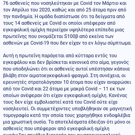
76 ασθενείς που νοσηλεύτηκαν με Covid τον Μάρτιο και
τον Απρίλιο του 2020, καθώς και από 25 άτομα πριν από
την πανδημία. Η ομάδα διαπίστωσε ότι τα δείγματα από
τους 14 ασθενείς με Covid οι οποίοι υπέφεραν από
εγκεφαλική ομίχλη περιείχαν υψηλότερα επίπεδα μιας
πρωτεΐνης που ονομάζεται S100β από εκείνα των
ασθενών με Covid-19 που δεν είχαν το εν λόγω σύμπτωμα.
Αυτή η πρωτεΐνη παράγεται από κύτταρα εντός του
εγκεφάλου και δεν βρίσκεται κανονικά στο αίμα, γεγονός
που υποδηλώνει ότι οι ασθενείς αυτοί υπέστησαν κάποια
βλάβη στον αιματοεγκεφαλικό φραγμό. Στη συνέχεια, οι
ερευνητές στρατολόγησαν 10 άτομα που είχαν αναρρώσει
από τον Covid και 22 άτομα με μακρά Covid – 11 εκ των
οποίων ανέφεραν ότι είχαν εγκεφαλική ομίχλη. Κανένας
τους δεν είχε εμβολιαστεί κατά του Covid ούτε είχε
νοσηλευτεί. Οι συμμετέχοντες υποβλήθηκαν σε μαγνητική
τομογραφία κατά την οποία τους χορηγήθηκε ενδοφλέβια
μια χρωστική ουσία. Τα αποτελέσματα έδειξαν ότι μόνο οι
ασθενείς που υπέφεραν από εγκεφαλική ομίχλη