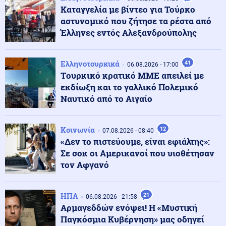
UFO: Το 5ο πακέτο βίντεο και φωτογραφιών από το
Καταγγελία με βίντεο για Τούρκο
Πεντάγωνο – Το «τρίγωνο» και οι «ψυχρές σφαίρες»
αστυνομικό που ζήτησε τα ρέστα από
Έλληνες εντός Αλεξανδρούπολης
Κοινωνία
08.08.2026 - 12:42
Αναφορές για σορό στον Λυκαβηττό κοντά στο
Ελληνοτουρκικά
41
εκκλησάκι των Αγίων Ισιδώρων
06.08.2026 - 17:00
Tουρκικό κρατικό ΜΜΕ απειλεί με
εκδίωξη και το γαλλικό Πολεμικό
Περιβάλλον
Ναυτικό από το Αιγαίο
08.08.2026 - 12:33
Μια σπάνια συνύπαρξη: Κεραυνός πλαγιοκοπεί
ουράνιο τόξο στη Θράκη
Κοινωνία
12
07.08.2026 - 08:40
«Δεν το πιστεύουμε, είναι εφιάλτης»:
Ρωσία
08.08.2026 - 12:31
Σε σοκ οι Αμερικανοί που υιοθέτησαν
Μαύρη Θάλασσα: Ρωσικό drone-καμικάζι βομβάρδισε
τον Αφγανό
φορτηγό πλοίο με όπλα για την Ουκρανία
ΗΠΑ
21
06.08.2026 - 21:58
Κοινωνία
08.08.2026 - 12:30
Αρμαγεδδών ενόψει! Η «Μυστική
Δολοφονία Βρετανίδας: Από χριστιανός εθελοντής
Παγκόσμια Κυβέρνηση» μας οδηγεί
κατηγορούμενος για φόνο – Εξετάζονται μηνύματα