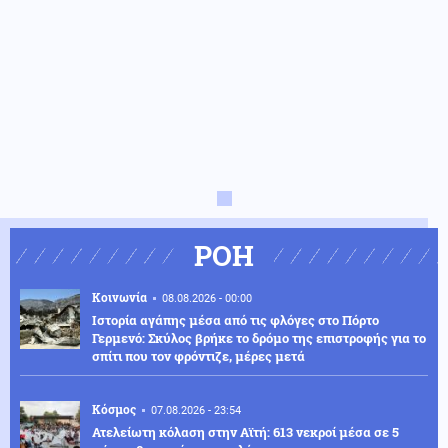
ΡΟΗ
Κοινωνία
08.08.2026 - 00:00
Ιστορία αγάπης μέσα από τις φλόγες στο Πόρτο
Γερμενό: Σκύλος βρήκε το δρόμο της επιστροφής για το
σπίτι που τον φρόντιζε, μέρες μετά
Κόσμος
07.08.2026 - 23:54
Ατελείωτη κόλαση στην Αϊτή: 613 νεκροί μέσα σε 5