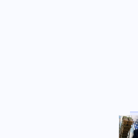
αστυνομικούς (βίντεο)
Κοινωνία
07.08.2026 - 08:50
Δαμιανός για GSI: «Σιγουριά
από Meridiam, αλλά να
περιμένουμε την έκθεση
ΕΤΕπ»
Κόσμος
07.08.2026 - 08:47
Τουρκικός κλοιός στη Λιβύη:
Βάσεις και διπλωματικό
«σφυροκόπημα»
Κοινωνία
07.08.2026 - 08:40
«Δεν το πιστεύουμε, είναι
εφιάλτης»: Σε σοκ οι
Αμερικανοί που υιοθέτησαν τον
Αφγανό
Κόσμος
07.08.2026 - 08:36
Αργεντινή: Νέα μέτρα κατά του
οργανωμένου εγκλήματος –
Στο στόχαστρο ομάδες από τον