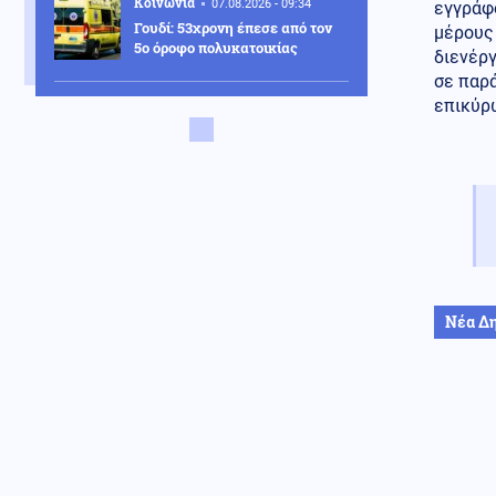
Κοινωνία
07.08.2026 - 09:34
εγγράφ
Γουδί: 53χρονη έπεσε από τον
μέρους
5ο όροφο πολυκατοικίας
διενέργ
σε παρά
Κοινωνία
επικύρω
07.08.2026 - 09:22
Τραγωδία στις Σέρρες: Δύο
νεκροί σε τροχαίο στην
Παλαιοκώμη
Οικονομία
07.08.2026 - 09:15
Γονικές παροχές: Οι κινήσεις
χρημάτων που κρύβουν
φορολογικές παγίδες
Κόσμος
07.08.2026 - 09:04
Νέα Δ
Μόλις 33 πλοία πέρασαν από το
Στενό του Ορμούζ σε τέσσερις
ημέρες
Κοινωνία
07.08.2026 - 08:51
Υπόθεση Μυστρά: Στον
ανακριτή ο 55χρονος – Τι
φέρεται να είπε στους