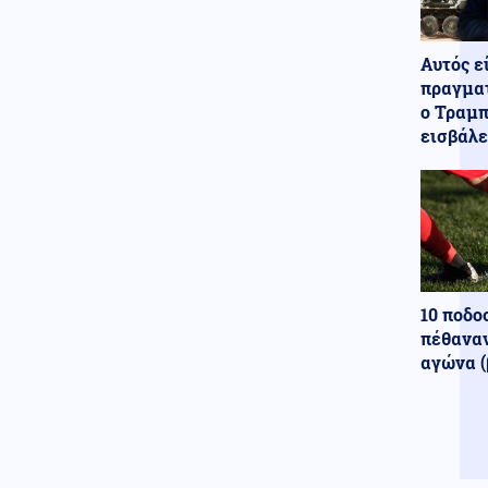
Ισημερινό
Κόσμος
07.08.2026 - 08:27
Αυτός ε
Πετρέλαιο: Ανοδικά το Brent εν
πραγματ
μέσω καθυστερήσεων στη
ο Τραμπ
συμφωνία για τα Στενά του
Ορμούζ
εισβάλε
Ρωσία
07.08.2026 - 08:16
Η Ρωσία ετοιμάζει χτύπημα
στο ΝΑΤΟ; - Ο Πούτιν
εκμεταλλεύεται τα άδεια
οπλοστάσια των ΗΠΑ
Κόσμος
07.08.2026 - 08:15
10 ποδο
Ισχυρός σεισμός μεγέθους 5,8
πέθαναν
Ρίχτερ στις Φιλιππίνες
αγώνα (
Οικονομία
07.08.2026 - 08:06
Τιμολόγια ρεύματος: Νέα
ανοδική τάση λόγω της
αύξησης στη χονδρεμπορική
αγορά