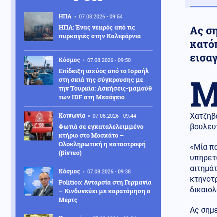
ΗΠΑ
07.08.2026 - 09:54
ΗΠΑ: Ένας νεκρός από τις
Ας σ
πυρκαγιές στην Καλιφόρνια
κατό
εισα
Κόσμος
07.08.2026 - 09:50
Επίδειξη ισχύος από το Ισραήλ
στη σκιά της σύγκρουσης με
την Τουρκία: Ασκήσεις-μαμούθ
των IDF στη Μεσόγειο
Κοινωνία
Χατζηβ
07.08.2026 - 09:44
Φωτιά σε εγκαταλελειμμένο
βουλευ
κτήριο στο Μοσχάτο –
Ολοκληρωτική η καταστροφή
«Μία π
(βίντεο)
υπηρετ
αιτημάτ
Κόσμος
07.08.2026 - 09:38
κτηνοτρ
Politico: Ανταρσία στη Γερμανία
δικαιολ
– Κινδυνεύει με καρατόμηση ο
Μερτς
Ας σημε