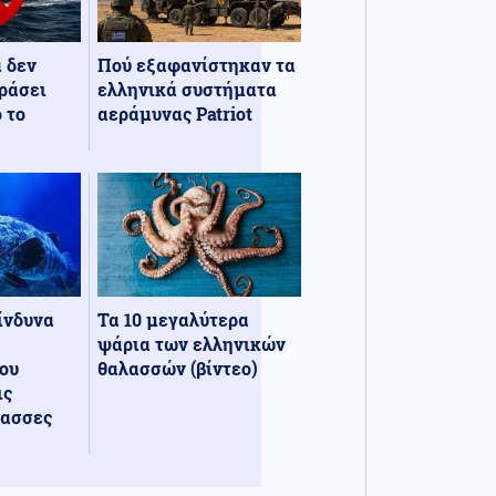
α δεν
Πού εξαφανίστηκαν τα
ράσει
ελληνικά συστήματα
 το
αεράμυνας Patriot
κίνδυνα
Τα 10 μεγαλύτερα
ψάρια των ελληνικών
ου
θαλασσών (βίντεο)
ις
λασσες