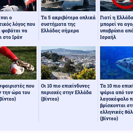
Τα 5 ακριβότερα οπλικά
Γιατί η Ελλάδ
ίναι ο
συστήματα της
μπορεί να αγο
ικός λόγος που
Ελλάδας σήμερα
υποβρύχια από
 φοβάται να
Ισραήλ
ι στο Ιράν
Οι 10 πιο επικίνδυνες
Τα 10 πιο επι
σφαιριστές που
περιοχές στην Ελλάδα
ψάρια από τον
 την ώρα του
(βίντεο)
λαγοκέφαλο π
βίντεο)
βρίσκονται στ
ελληνικές θά
(βίντεο)