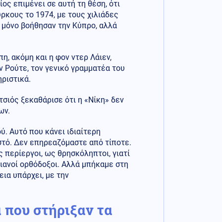
ος επιμένει σε αυτή τη θέση, ότι
ρκους το 1974, με τους χιλιάδες
ι μόνο βοήθησαν την Κύπρο, αλλά
η, ακόμη και η φον ντερ Λάιεν,
ν Ρούτε, τον γενικό γραμματέα του
ριστικά.
σιός ξεκαθάρισε ότι η «Νίκη» δεν
ων.
. Αυτό που κάνει ιδιαίτερη
στό. Δεν επηρεαζόμαστε από τίποτε.
 περίεργοι, ως θρησκόληπτοι, γιατί
ιανοί ορθόδοξοι. Αλλά μπήκαμε στη
ια υπάρχει, με την
 που στήριξαν τα