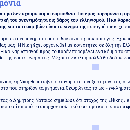
μόνια
σίπρα δεν έχουμε καμία συμπάθεια. Για εμάς παραμένει η π
ική του ανεντιμότητα εις βάρος του ελληνισμού. Η κα Καρυσ
της και το τι ακριβώς είναι το κίνημά της
» υπογράμμισε χαρα
είμαστε ένα κίνημα το οποίο δεν είναι προσωποπαγές. Έχουμ
ας μας. Η Νίκη έχει οργανωθεί με κοινότητες σε όλη την Ελλ
 Η κα Καρυστιανού προς το παρόν παραμένει ένα κόμμα το οπ
α της και το όνομά της. Μέχρι την κάλπη πολλά θα δούμε κ
νισε, «η Νίκη θα κατέβει αυτόνομα και ανεξάρτητα» στις εκ
ατα που στήριξαν τα μνημόνια, θεωρώντας τα ως «εγκλήματα
τας ο Δημήτρης Νατσιός σημείωσε ότι στόχος της «Νίκης» εί
σιοποιείται από το υπάρχον πολιτικό σύστημα και η επιστρ