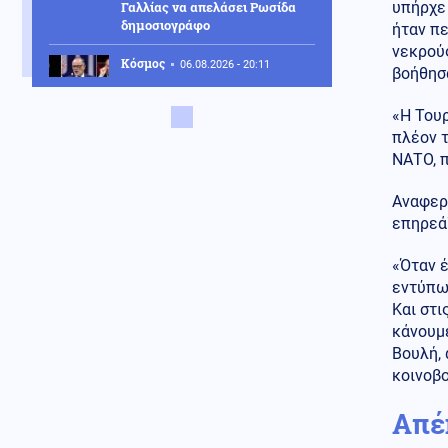
Γαλλίας να απελάσει Ρωσίδα
υπήρχε 
δημοσιογράφο
ήταν πε
νεκρούς
Κόσμος
06.08.2026 - 20:11
βοήθησ
3 διεκδικητές της προεδρίας
στη Γαλλία καταγγέλλουν
«Η Τουρ
ρωσική εκστρατεία
πλέον τ
παραπληροφόρησης
ΝΑΤΟ, 
Κοινωνία
06.08.2026 - 20:10
Θρίλερ με την υπόθεση
Αναφερό
θανάτου της 75χρονης στα
επηρεά
Χανιά, είχε οδηγηθεί στο
Τμήμα για εξακρίβωση
«Όταν έ
στοιχείων πριν δηλωθεί
εντύπωσ
αγνοούμενη κι έφυγε
Και στι
Κόσμος
κάνουμε
06.08.2026 - 20:09
Τον έκαναν μαύρο στο ξύλο:
Βουλή, 
Βορειοαφρικανός μετανάστης
κοινοβ
άρπαξε το κολιέ γυναίκας και οι
Ισπανοί ντόπιοι πήραν την
Απέ
κατάσταση στα χέρια τους
(βίντεο)