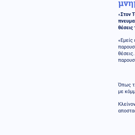
μνη
Αθλητισμός
06.08.2026 - 20:06
«
Στον Τ
Στα άκρα ο πόλεμος UEFA-FIFA:
πνευματ
Επιμένουν στο μποϊκοτάζ οι
Ευρωπαίοι και ζητούν
θέσεις 
εγγυήσεις και το... κεφάλι του
Ινφαντίνο
«Εμείς 
παρουσί
Κόσμος
06.08.2026 - 20:04
θέσεις.
Η Ουκρανία επιτίθεται βαθιά
παρουσί
μέσα στη Ρωσία, η Μόσχα
απαντά με καταιγισμό
πυραύλων (βίντεο)
Κοινωνία
Όπως τό
06.08.2026 - 20:01
Προφυλακίστηκαν οι δύο Ινδοί
με κόμμ
για τη δολοφονία του 58χρονου
ψυχολόγου στο Ναύπλιο
Κλείνον
αποστα
Κοινωνία
06.08.2026 - 19:59
Ναι καλά ακούσατε: Δωρεάν
αντικατάσταση των παλιών
αυτοκινήτων με ηλεκτρικά