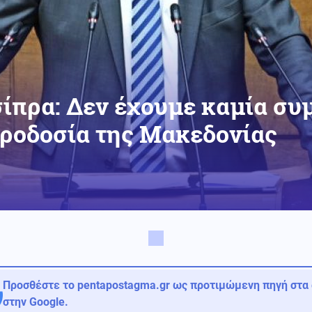
σίπρα: Δεν έχουμε καμία συ
ροδοσία της Μακεδονίας
Προσθέστε το pentapostagma.gr ως προτιμώμενη πηγή στα
στην Google.