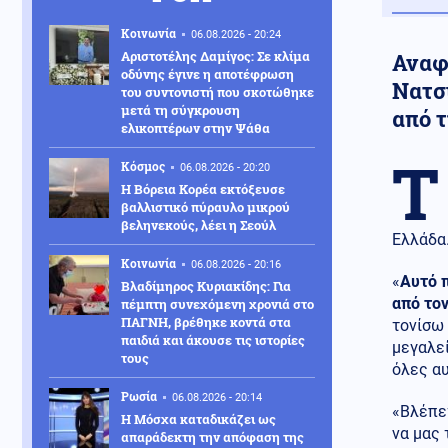
Κοινωνία
06.08.2026 - 20:24
Αριστοτέλης Δαμίγος: Σε κλίμα
Αναφ
οδύνης έγινε η αποτέφρωση
Νατσ
του συντονιστή που σκοτώθηκε
μετά τη σύγκρουση
από 
ελικοπτέρων στην Ψάθα
Τ
Κόσμος
06.08.2026 - 20:20
Η Βόρεια Κορέα εκτόξευσε
βαλλιστικό πύραυλο μικρού
βεληνεκούς, λέει η Σεούλ
Ελλάδα
Κοινωνία
06.08.2026 - 20:16
«
Αυτό π
Βλαδίμηρος Κυριακίδης: Για
από το
πέμπτη συνεχόμενη χρονιά στο
ΠΑΓΝΗ, βρέθηκε κοντά στα
τονίσω 
παιδιά και άκουσε τις ιστορίες
μεγαλεί
τους
όλες αυ
Ρωσία
06.08.2026 - 20:14
«Βλέπετ
Η Μόσχα καταδικάζει ως
να μας 
απαράδεκτη την απόφαση της