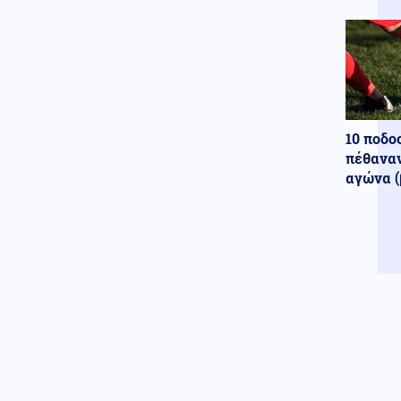
Δενδροπόταμο
ΗΠΑ
06.08.2026 - 19:20
Washington Post: Ο Τραμπ
«έχρισε» διάδοχό του τον Βανς,
είπε σε δωρητές των
Ρεπουμπλικανών ότι θέλει να
τον δει πρόεδρο το 2028
10 ποδο
πέθαναν
αγώνα (