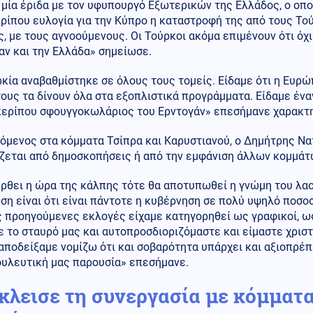
μία έριδα με τον υφυπουργό Εξωτερικών της Ελλάδος, ο οποί
ρίπου ευλογία για την Κύπρο η καταστροφή της από τους Τού
, με τους αγνοούμενους. Οι Τούρκοι ακόμα επιμένουν ότι όχ
αν και την Ελλάδα» σημείωσε.
κία αναβαθμίστηκε σε όλους τους τομείς. Είδαμε ότι η Ευρώπ
ους τα δίνουν όλα στα εξοπλιστικά προγράμματα. Είδαμε ένα
περίπου σφουγγοκωλάριος του Ερντογάν» επεσήμανε χαρακτη
μενος στα κόμματα Τσίπρα και Καρυστιανού, ο Δημήτρης Νατ
ζεται από δημοσκοπήσεις ή από την εμφάνιση άλλων κομμάτ
ρθει η ώρα της κάλπης τότε θα αποτυπωθεί η γνώμη του λαού
η είναι ότι είναι πάντοτε η κυβέρνηση σε πολύ υψηλό ποσο
ς προηγούμενες εκλογές είχαμε κατηγορηθεί ως γραφικοί, ως
 το σταυρό μας και αυτοπροσδιοριζόμαστε και είμαστε χριστ
αποδείξαμε νομίζω ότι και σοβαρότητα υπάρχει και αξιοπρέπε
ουλευτική μας παρουσία» επεσήμανε.
κλεισε τη συνεργασία με κόμματα