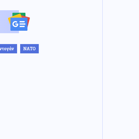
ρντογάν
ΝΑΤΟ