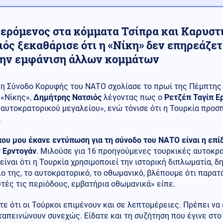
ερόμενος στα κόμματα Τσίπρα και Καρυστι
ιός ξεκαθάρισε ότι η «Νίκη» δεν επηρεάζε
την εμφάνιση άλλων κομμάτων
η Σύνοδο Κορυφής του ΝΑΤΟ σχολίασε το πρωί της Πέμπτης 
«Νίκης»,
Δημήτρης Νατσιός
λέγοντας πως ο
Ρετζέπ Ταγίπ Ε
αυτοκρατορικού μεγαλείου», ενώ τόνισε ότι η Τουρκία προσ
.
ου μου έκανε εντύπωση για τη σύνοδο του ΝΑΤΟ είναι η επί
ν Ερντογάν
. Μιλούσε για 16 προηγούμενες τουρκικές αυτοκρ
είναι ότι η Τουρκία χρησιμοποιεί την ιστορική διπλωματία, 
ο της, το αυτοκρατορικό, το οθωμανικό, βλέπουμε ότι παρατ
τές τις περιόδους, εμβατήρια οθωμανικά» είπε.
ε ότι οι Τούρκοι επιμένουν και σε λεπτομέρειες. Πρέπει να 
ταπεινώνουν συνεχώς. Είδατε και τη συζήτηση που έγινε στο