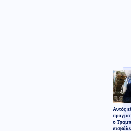
Εσωτερική Ασφάλεια
06.08.2026 - 19:44
Χωρίς ενεργό μέτωπο η φωτιά
στην Aγία Μαρίνα Ηλείας
Κοινωνία
06.08.2026 - 19:41
«Κρατάμε την επιστημονική
απόσταση»: Ο ερευνητής που
κατέγραφε τη συμβίωση του
λευκού κουταβιού με αγέλη
λύκων εξηγεί γιατί δεν
επενέβη, όταν το είδε άρρωστο
Ελληνοτουρκικά
06.08.2026 - 19:25
Καταγγελία με βίντεο για
Τούρκο αστυνομικό που ζήτησε
τα ρέστα από Έλληνες εντός
Αλεξανδρούπολης
Αυτός ε
Κοινωνία
06.08.2026 - 19:24
πραγματ
Αυτοκίνητο παρέσυρε και
ο Τραμπ
τραυμάτισε πεζό κοντά στις
εισβάλε
γραμμές των τρένων στον