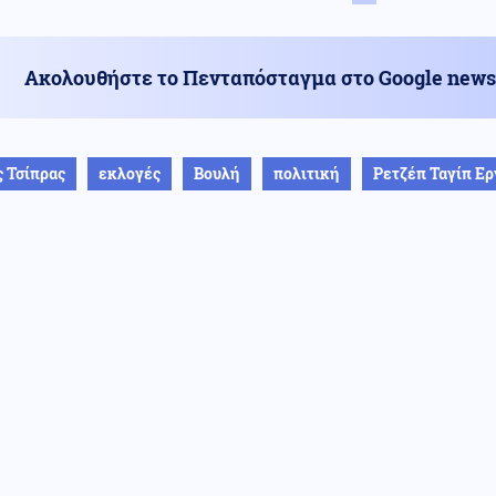
Ακολουθήστε το Πενταπόσταγμα στο Google news
 Τσίπρας
εκλογές
Βουλή
πολιτική
Ρετζέπ Ταγίπ Ε