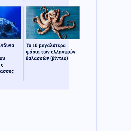
κίνδυνα
Τα 10 μεγαλύτερα
ψάρια των ελληνικών
ου
θαλασσών (βίντεο)
ις
λασσες