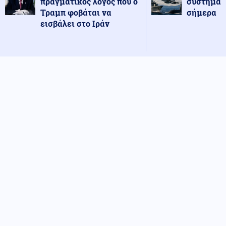
πραγματικός λόγος που ο
συστήματ
Τραμπ φοβάται να
σήμερα
εισβάλει στο Ιράν