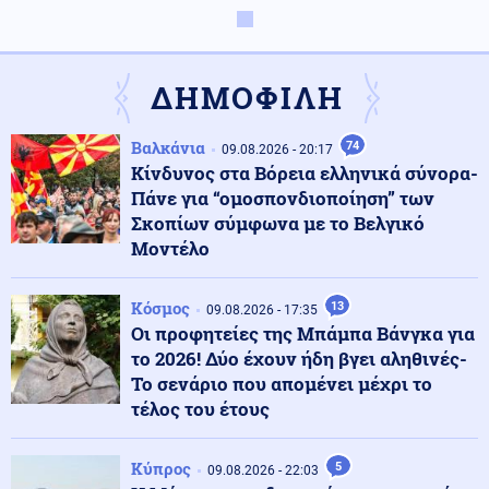
Κόσμος
10.08.2026 - 08:40
Γερμανία: Νέο περιστατικό εντοπισμού drones πάνω
από στρατιωτική βάση προκαλεί ανησυχίες
ΔΗΜΟΦΙΛΗ
Βαλκάνια
74
Περιβάλλον
09.08.2026 - 20:17
10.08.2026 - 08:36
Κίνδυνος στα Βόρεια ελληνικά σύνορα-
Η Δυτική Ευρώπη έζησε το θερμότερο ξεκίνημα
καλοκαιριού όλων των εποχών
Πάνε για “ομοσπονδιοποίηση” των
Σκοπίων σύμφωνα με το Βελγικό
Μοντέλο
Οικονομία
10.08.2026 - 08:31
Ένοπλες δυνάμεις: Επίδομα διοίκησης από 100 έως 500
Κόσμος
ευρώ - Ποιοι είναι οι δικαιούχοι
13
09.08.2026 - 17:35
Οι προφητείες της Μπάμπα Βάνγκα για
το 2026! Δύο έχουν ήδη βγει αληθινές-
Κοινωνία
Το σενάριο που απομένει μέχρι το
10.08.2026 - 08:27
Ανασφάλιστα οχήματα: Έρχεται ΑΙ για τους ελέγχους -
τέλος του έτους
Εξονυχιστικός έλεγχος για τις ενστάσεις
Κύπρος
5
09.08.2026 - 22:03