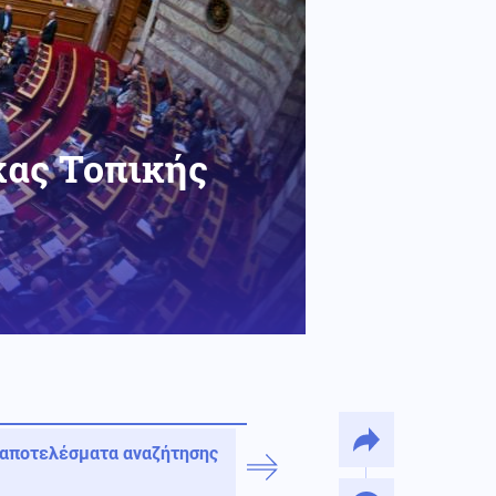
κας Τοπικής
 αποτελέσματα αναζήτησης