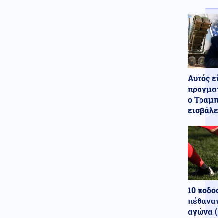
SKUNK
Πολιτική
07.08.2026 - 19:51
Ανακοίνωση Αυγερινού και
συνεργατών του, κατά της
Γρατσία και κόμματος
Καρυστιανού
Κόσμος
Αυτός ε
07.08.2026 - 19:42
Γερμανία: Ύποπτες πτήσεις
πραγματ
drones πάνω από στρατιωτική
ο Τραμπ
βάση συντήρησης Patriot,
εισβάλε
προκάλεσαν αναστάτωση
Κοινωνία
07.08.2026 - 19:37
Μαρούσι: Συνελήφθη σε
προαύλιο σχολείου 35χρονος
για διακίνηση ναρκωτικών
Κοινωνία
07.08.2026 - 19:36
10 ποδο
Συνελήφθη ο διευθυντής του
ΔΕΔΔΗΕ Άρτας για την
πέθαναν
υπόθεση της φωτιάς στο ΚΥΤ
αγώνα (
Αράχθου