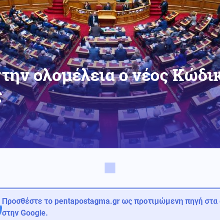
στην ολομέλεια ο νέος Κώδι
ς
Προσθέστε το pentapostagma.gr ως προτιμώμενη πηγή στα
στην Google.