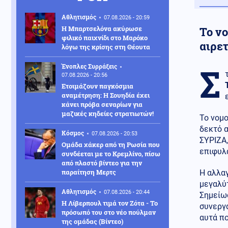
Αθλητισμός
07.08.2026 - 20:59
Η Μπαρτσελόνα ακύρωσε
Το νο
φιλικό παιχνίδι στο Μαρόκο
αιρετ
λόγω της κρίσης στη Θέουτα
Σ
Ένοπλες Συρράξεις
07.08.2026 - 20:56
Ετοιμάζουν παγκόσμια
αναμέτρηση: Η Σουηδία έχει
κάνει πρόβα σεναρίων για
μαζικές κηδείες στρατιωτών!
Το νομο
δεκτό α
Κόσμος
07.08.2026 - 20:53
ΣΥΡΙΖΑ,
Ομάδα χάκερ από τη Ρωσία που
επιφυλά
συνδέεται με το Κρεμλίνο, πίσω
από πλαστό βίντεο για την
παραίτηση Μερτς
Η αλλαγ
μεγαλύτ
Αθλητισμός
07.08.2026 - 20:44
Σημείωσ
Η Λίβερπουλ τιμά τον Ζότα - Το
συνεργα
πρόσωπό του στο νέο πούλμαν
αυτά π
της ομάδας (Βίντεο)