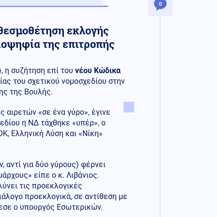
0
η θεσμοθέτηση εκλογής
ειοψηφία της επιτροπής
, η συζήτηση επί του
νέου Κώδικα
ίας του σχετικού νομοσχεδίου στην
ης της Βουλής.
ς αιρετών «σε ένα γύρο», έγινε
εδίου η ΝΔ τάχθηκε «υπέρ», ο
Κ, Ελληνική Λύση και «Νίκη»
, αντί για δύο γύρους) φέρνει
άρχους» είπε ο κ. Λιβάνιος.
λύνει τις προεκλογικές
ιάλογο προεκλογικά, σε αντίθεση με
θεσε ο υπουργός Εσωτερικών.