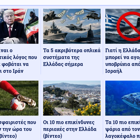
Τα 5 ακριβότερα οπλικά
Γιατί η Ελλάδ
ίναι ο
συστήματα της
μπορεί να αγο
ικός λόγος που
Ελλάδας σήμερα
υποβρύχια από
 φοβάται να
Ισραήλ
ι στο Ιράν
Οι 10 πιο επικίνδυνες
Τα 10 πιο επι
σφαιριστές που
περιοχές στην Ελλάδα
ψάρια από τον
 την ώρα του
(βίντεο)
λαγοκέφαλο π
βίντεο)