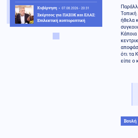
Παράλλη
Κυβέρνηση
07.08.2026 - 20:31
Τοπική 
Σκέρτσος για ΠΑΣΟΚ και ΕΛΑΣ:
ήθελα κ
Επιλεκτική κοπτοραπτική
στατιστικών στοιχείων
συγκοιν
Κάποια 
Κοινωνία
07.08.2026 - 20:27
κεντρικ
Άγνωστοι προκάλεσαν
αποφάσε
εκτεταμένες φθορές σε
ότι τα 
εκκλησάκι του Σαρωνικού μετά
είπε ο 
την εορτή της
Μεταμορφώσεως του Σωτήρος
(Εικόνες)
Κοινωνία
07.08.2026 - 20:21
Μαγνησία: «Ακυβέρνητο»
φορτηγό έκοψε στύλο της ΔΕΗ
και προσέκρουσε σε
πολυκατοικία
Κόσμος
07.08.2026 - 20:17
Βουλή
Μαλλιά για ρεκόρ Γκίνες στην
Ινδία: Φτάνουν τα 2,71 μέτρα -
Βίντεο και φωτογραφίες