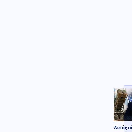
πλαίσιο αποζημιώσεων για τα
βιολογικά προϊόντα»
Κοινωνία
08.08.2026 - 17:38
Μετώπη: Χωρίς τις αισθήσεις
του ανασύρθηκε 43χρονος
άντρας
08.08.2026 - 17:30
Γιατί ζήτησαν τα Ηνωμένα
Αραβικά Εμιράτα 2 ελληνικά
επιθετικά ελικόπτερα Apache
AH-64D;
Κοινωνία
08.08.2026 - 17:23
Πυρκαγιά σε χαμηλή βλάστηση
στην περιοχή Ευκαρπία στο
Κιλκίς
Κοινωνία
08.08.2026 - 17:15
Κηφισός: Νέος οδικός άξονας
40 χλμ. υπόσχεται «ανάσα»
στην καθημερινή κίνηση
Αυτός ε