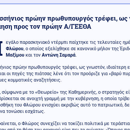
σσήνιος πρώην πρωθυπουργός τρέφει, ως γ
μηση προς τον πρώην Α/ΓΕΕΘΑ
Μ
εγάλο παρασκηνιακό ντέρμπι παίχτηκε τις τελευταίες ημέ
Φλώρου
, ο οποίος εξελίχθηκε σε κανονικό μήλον της Έρι
Μαξίμου
και τον
Αντώνη
Σαμαρά
.
ήνιος πρώην πρωθυπουργός τρέφει, ως γνωστόν, ιδιαίτερη ε
αι οι πηγές της πιάτσας λένε ότι τον προόριζε για «βαρύ πυ
μες κομματικές αναζητήσεις.
 σύμφωνα με το «Θεωρείο» της Καθημερινής, ο στρατηγός εί
Βρίσκεται σε ανοιχτή γραμμή με την κυβέρνηση, η οποία τρίβε
σθήκη του Φλώρου ενισχύει ακριβώς αυτό το πατριωτικό, δε
 να τονώσει εσχάτως.
ίνεται, ο Φλώρος συνεχίζει να τοκίζει πολιτικά με τεράστια 
ταν από τη θέση του αρχηγού είχε πει το αμίμητο: «Όποιος πα