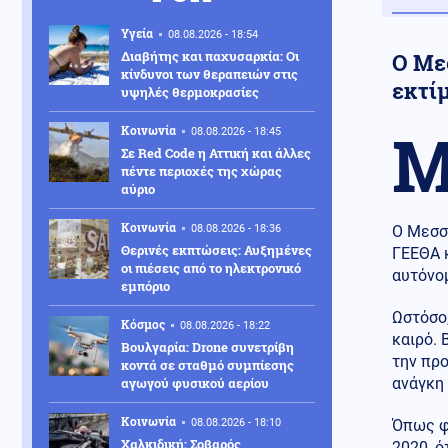
Υγεία
08.08.2026 - 18:54
Διαβήτης και παχυσαρκία: Οι
Ο Με
κίνδυνοι των θεραπειών στις
εκτί
υψηλές θερμοκρασίες
Κοινωνία
08.08.2026 - 18:45
Σε Red Code η Αττική και άλλες
πέντε περιοχές της χώρας
αύριο
Κοινωνία
08.08.2026 - 18:36
Ο Μεσσ
Θερινές εκπτώσεις: Αυξημένες
ΓΕΕΘΑ κ
οι πιέσεις από το ηλεκτρονικό
αυτόνο
εμπόριο
Ωστόσο,
Κόσμος
08.08.2026 - 18:22
καιρό. 
Βουλγαρία: Drone συνετρίβη
την προ
κοντά σε σταθμό συμπίεσης
αγωγού φυσικού αερίου
ανάγκη
Κοινωνία
08.08.2026 - 18:10
Όπως φα
Χαλκιδική: Σοβαρός
2020, ό