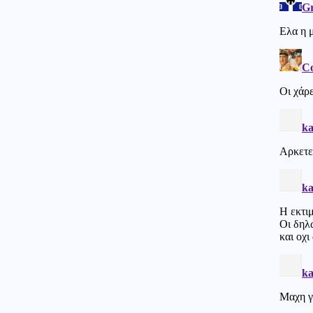
Αθλητισμός
08.08.2026 - 16:49
Στέφανος Τσιτσιπάς: Απόδραση
στην Ελβετία με τη νέα
σύντροφό του
Κόσμος
08.08.2026 - 16:40
Η παραλία έγινε ακριβή
υπόθεση: Πόσο κοστίζει μια
μέρα δίπλα στη θάλασσα
Κόσμος
08.08.2026 - 16:37
Ιταλία: Όλες οι πόλεις στο
υψηλότερο επίπεδο
προειδοποίησης για καύσωνα