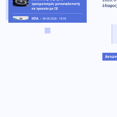
τραυματισμός μοτοσικλετιστή
έδαφος,
σε τροχαίο με ΙΧ
ΗΠΑ
08.08.2026 - 18:04
Μας τρέλαναν με τα UFO!! Το
Πεντάγωνο δημοσίευσε 41
ακόμη αρχεία για εξωγήινους -
Τι λένε Άγιοι της Ορθοδοξίας
για το θέμα αυτό
Πολιτική
08.08.2026 - 17:54
Αντών
Τουρνάς: «Απέναντι σε ακραία
καιρικά φαινόμενα δεν
υπάρχουν περιθώρια
εφησυχασμού»
Κόσμος
08.08.2026 - 17:51
Δαρδανέλια: Η Τουρκία βάζει
περιορισμούς στη διέλευση
πλοίων
Πολιτική
08.08.2026 - 17:44
Χαρακόπουλος: «Να αλλάξει το