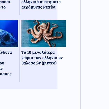
ράσει
ελληνικά συστήματα
 το
αεράμυνας Patriot
κίνδυνα
Τα 10 μεγαλύτερα
ψάρια των ελληνικών
ου
θαλασσών (βίντεο)
ις
λασσες