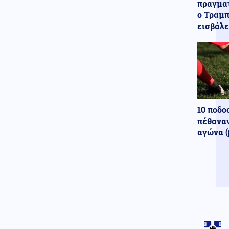
πραγματ
Πολιτική
08.08.2026 - 17:10
ο Τραμπ
Γεωργιάδης από Γ.Ν. Ρόδου:
εισβάλε
«Πράσινο φως» για το
Ακτινοθεραπευτικό Κέντρο
08.08.2026 - 17:00
ΟΛΑ ΣΤΗΝ ΦΟΡΑ! Ρώσοι
χάκερς ανακάλυψαν απόρρητο
σχέδιο του ΝΑΤΟ για επίθεση
στην Μόσχα
10 ποδο
Ένοπλες Συρράξεις
πέθαναν
08.08.2026 - 16:56
αγώνα (
Ουκρανία: Ρωσική κατάληψη
οικισμού στο Χάρκοβο και
επίθεση σε πλοίο με
πυρομαχικά
Κοινωνία
08.08.2026 - 16:53
Χωρίς ενεργό μέτωπο η
πυρκαγιά στη Σίνδο
Θεσσαλονίκης