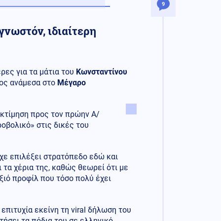
9
νωστόν, ιδιαίτερη
ρες για τα μάτια του
Κωνσταντίνου
δος ανάμεσα στο
Μέγαρο
κτίμηση προς τον πρώην Α/
ροβολικό» στις δικές του
χε επιλέξει στρατόπεδο εδώ και
ι τα χέρια της, καθώς θεωρεί ότι με
ξιό προφίλ που τόσο πολύ έχει
επιτυχία εκείνη τη viral δήλωση του
τήσει τα πόδια του σε ελληνικό