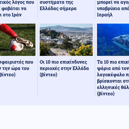
συστήματα της
μπορεί να αγο
ικός λόγος που
Ελλάδας σήμερα
υποβρύχια από
 φοβάται να
Ισραήλ
ι στο Ιράν
Οι 10 πιο επικίνδυνες
Τα 10 πιο επι
σφαιριστές που
περιοχές στην Ελλάδα
ψάρια από τον
 την ώρα του
(βίντεο)
λαγοκέφαλο π
βίντεο)
βρίσκονται στ
ελληνικές θά
(βίντεο)