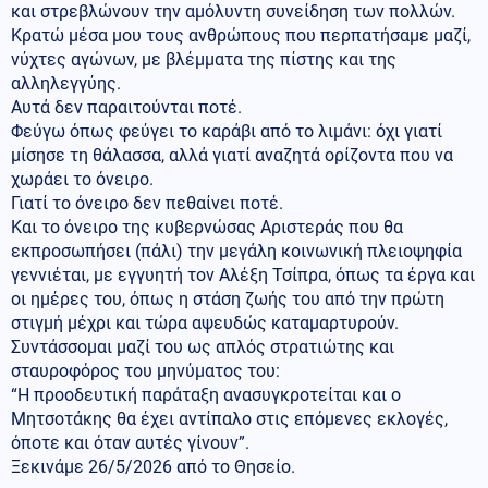
και στρεβλώνουν την αμόλυντη συνείδηση των πολλών.
Κρατώ μέσα μου τους ανθρώπους που περπατήσαμε μαζί,
νύχτες αγώνων, με βλέμματα της πίστης και της
αλληλεγγύης.
Αυτά δεν παραιτούνται ποτέ.
Φεύγω όπως φεύγει το καράβι από το λιμάνι: όχι γιατί
μίσησε τη θάλασσα, αλλά γιατί αναζητά ορίζοντα που να
χωράει το όνειρο.
Γιατί το όνειρο δεν πεθαίνει ποτέ.
Και το όνειρο της κυβερνώσας Αριστεράς που θα
εκπροσωπήσει (πάλι) την μεγάλη κοινωνική πλειοψηφία
γεννιέται, με εγγυητή τον Αλέξη Τσίπρα, όπως τα έργα και
οι ημέρες του, όπως η στάση ζωής του από την πρώτη
στιγμή μέχρι και τώρα αψευδώς καταμαρτυρούν.
Συντάσσομαι μαζί του ως απλός στρατιώτης και
σταυροφόρος του μηνύματος του:
“Η προοδευτική παράταξη ανασυγκροτείται και ο
Μητσοτάκης θα έχει αντίπαλο στις επόμενες εκλογές,
όποτε και όταν αυτές γίνουν”.
Ξεκινάμε 26/5/2026 από το Θησείο.