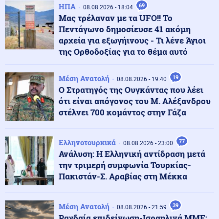
ΗΠΑ
69
Δύο συλλήψεις για παράνομη μεταφορά μεταναστών
08.08.2026 - 18:04
σε Έβρο και Ροδόπη
Μας τρέλαναν με τα UFO!! Το
Πεντάγωνο δημοσίευσε 41 ακόμη
αρχεία για εξωγήινους - Τι λένε Άγιοι
Κοινωνία
09.08.2026 - 13:36
της Ορθοδοξίας για το θέμα αυτό
Σοκαριστικό περιστατικό απάτης στη Λάρισα που
εγείρει νέα ερωτήματα: Κλωνοποίησαν με AI τη φωνή
της μητέρας και έπεισαν το παιδί να τους δώσει
Μέση Ανατολή
19
08.08.2026 - 19:40
χρήματα και κοσμήματα
Ο Στρατηγός της Ουγκάντας που λέει
ότι είναι απόγονος του Μ. Αλέξανδρου
στέλνει 700 κομάντος στην Γάζα
Ρωσία
09.08.2026 - 13:33
Ενώ ο Πούτιν "ετοιμάζει επίθεση" σε κράτος του ΝΑΤΟ
ο Ερντογάν προχωρά στην εξαγωγή μεγάλου πακέτου
αμερικανικών όπλων στην Ουκρανία
Ελληνοτουρκικά
77
08.08.2026 - 23:00
Ανάλυση: Η Ελληνική αντίδραση μετά
την τριμερή συμφωνία Τουρκίας-
Κοινωνία
09.08.2026 - 13:25
Πακιστάν-Σ. Αραβίας στη Μέκκα
Φωτιά στο Στεφάνι Κορινθίας: Ξέσπασε από σημείο με
φωτοβολταϊκά αναφέρει ο αντιδήμαρχος
Μέση Ανατολή
39
08.08.2026 - 21:59
Ραγδαία επιδείνωση-Ισραηλινά ΜΜΕ:
Αθλητισμός
09.08.2026 - 13:20