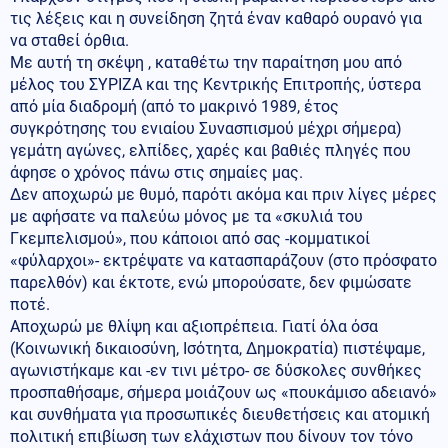
τις λέξεις και η συνείδηση ζητά έναν καθαρό ουρανό για
να σταθεί όρθια.
Με αυτή τη σκέψη , καταθέτω την παραίτηση μου από
μέλος του ΣΥΡΙΖΑ και της Κεντρικής Επιτροπής, ύστερα
από μία διαδρομή (από το μακρινό 1989, έτος
συγκρότησης του ενιαίου Συνασπισμού μέχρι σήμερα)
γεμάτη αγώνες, ελπίδες, χαρές και βαθιές πληγές που
άφησε ο χρόνος πάνω στις σημαίες μας.
Δεν αποχωρώ με θυμό, παρότι ακόμα και πριν λίγες μέρες
με αφήσατε να παλεύω μόνος με τα «σκυλιά του
Γκεμπελισμού», που κάποιοι από σας -κομματικοί
«φύλαρχοι»- εκτρέψατε να κατασπαράζουν (στο πρόσφατο
παρελθόν) και έκτοτε, ενώ μπορούσατε, δεν φιμώσατε
ποτέ.
Αποχωρώ με θλίψη και αξιοπρέπεια. Γιατί όλα όσα
(Κοινωνική δικαιοσύνη, Ισότητα, Δημοκρατία) πιστέψαμε,
αγωνιστήκαμε και -εν τινι μέτρο- σε δύσκολες συνθήκες
προσπαθήσαμε, σήμερα μοιάζουν ως «πουκάμισο αδειανό»
και συνθήματα για προσωπικές διευθετήσεις και ατομική
πολιτική επιβίωση των ελάχιστων που δίνουν τον τόνο