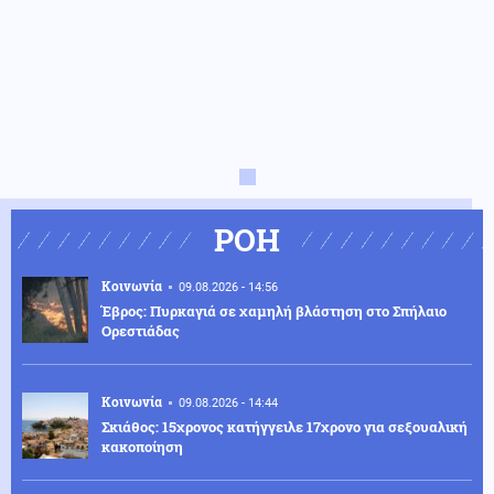
ΡΟΗ
Κοινωνία
09.08.2026 - 14:56
Έβρος: Πυρκαγιά σε χαμηλή βλάστηση στο Σπήλαιο
Ορεστιάδας
Κοινωνία
09.08.2026 - 14:44
Σκιάθος: 15χρονος κατήγγειλε 17χρονο για σεξουαλική
κακοποίηση