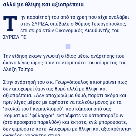
αλλά με θλίψη και αξιοπρέπεια
Τ
ην παραίτησή του από τα χρέη που είχε αναλάβει
στον ΣΥΡΙΖΑ, υπέβαλε ο Θύμιος Γεωργόπουλος,
επί σειρά ετών Οικονομικός Διευθυντής του
ΣΥΡΙΖΑ ΠΣ.
Την είδηση έκανε γνωστή ο ίδιος μέσω ανάρτησης που
έκανε λίγες ώρες πριν το ντεμπούτο του κόμματος του
Αλέξη Τσίπρα.
Στην ανάρτησή του ο κ. Γεωργόπουλος επισημαίνει πως
δεν αποχωρεί έχοντας θυμό αλλά με θλίψη και
αξιοπρέπεια. «Δεν αποχωρώ με θυμό, παρότι ακόμα και
πριν λίγες μέρες με αφήσατε να παλεύω μόνος με τα
''σκυλιά του Γκεμπελισμού'', που κάποιοι από σας
-κομματικοί ''φύλαρχοι''- εκτρέψατε να κατασπαράζουν
(στο πρόσφατο παρελθόν) και έκτοτε, ενώ μπορούσατε,
δεν φιμώσατε ποτέ. Αποχωρώ με θλίψη και αξιοπρέπεια»,
αναφέρει χαρακτηριστικά.