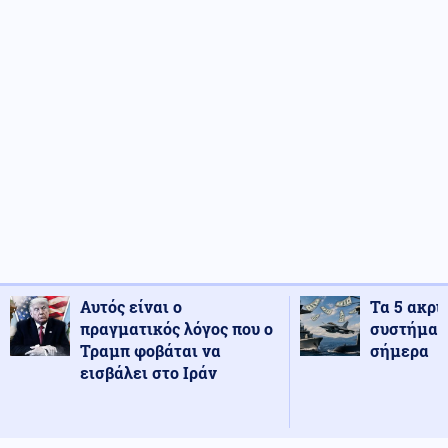
Αυτός είναι ο
Τα 5 ακρι
πραγματικός λόγος που ο
συστήματ
Τραμπ φοβάται να
σήμερα
εισβάλει στο Ιράν