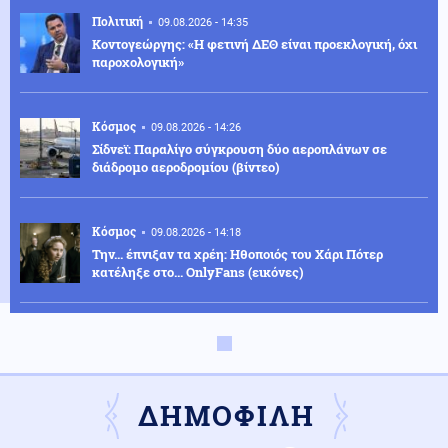
Πολιτική
09.08.2026 - 14:35
Κοντογεώργης: «Η φετινή ΔΕΘ είναι προεκλογική, όχι
παροχολογική»
Κόσμος
09.08.2026 - 14:26
Σίδνεϊ: Παραλίγο σύγκρουση δύο αεροπλάνων σε
διάδρομο αεροδρομίου (βίντεο)
Κόσμος
09.08.2026 - 14:18
Την... έπνιξαν τα χρέη: Ηθοποιός του Χάρι Πότερ
κατέληξε στο... OnlyFans (εικόνες)
Καιρός
09.08.2026 - 14:06
Σε πορτοκαλί συναγερμό για φωτιές η χώρα και τη
Δευτέρα
ΔΗΜΟΦΙΛΗ
Κοινωνία
09.08.2026 - 13:47