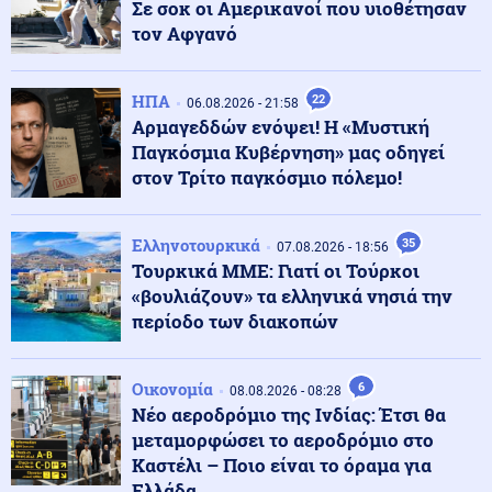
Σε σοκ οι Αμερικανοί που υιοθέτησαν
τον Αφγανό
Αθλητισμός
08.08.2026 - 19:08
Τζολάκης: Ντεμπούτο στη Χαλ ως βασικός κόντρα
ΗΠΑ
22
06.08.2026 - 21:58
στην Άιντραχτ
Αρμαγεδδών ενόψει! Η «Μυστική
Παγκόσμια Κυβέρνηση» μας οδηγεί
στον Τρίτο παγκόσμιο πόλεμο!
Κοινωνία
08.08.2026 - 19:03
Ψηφιακή Κάρτα Αγρότη: Ποιες αλλαγές φέρνει η 28η
Αυγούστου
Ελληνοτουρκικά
35
07.08.2026 - 18:56
Τουρκικά ΜΜΕ: Γιατί οι Τούρκοι
«βουλιάζουν» τα ελληνικά νησιά την
08.08.2026 - 19:00
ΕΚΠΛΗΞΗ ΣΤΑ ΒΑΛΚΑΝΙΑ! Η Αλβανία παρουσίασε το
περίοδο των διακοπών
πρώτο τεθωρακισμένο όχημα εγχώριας ανάπτυξης/
παραγωγής
Οικονομία
6
08.08.2026 - 08:28
Νέο αεροδρόμιο της Ινδίας: Έτσι θα
Υγεία
08.08.2026 - 18:54
μεταμορφώσει το αεροδρόμιο στο
Διαβήτης και παχυσαρκία: Οι κίνδυνοι των θεραπειών
στις υψηλές θερμοκρασίες
Καστέλι – Ποιο είναι το όραμα για
Ελλάδα