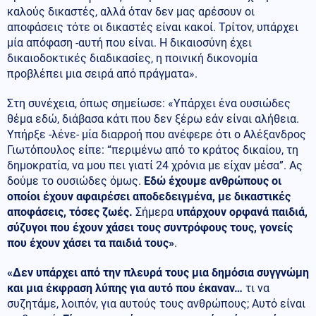
καλούς δικαστές, αλλά όταν δεν μας αρέσουν οι
αποφάσεις τότε οι δικαστές είναι κακοί. Τρίτον, υπάρχει
μία απόφαση -αυτή που είναι. Η δικαιοσύνη έχει
δικαιοδοκτικές διαδικασίες, η ποινική δικονομία
προβλέπει μια σειρά από πράγματα».
Στη συνέχεια, όπως σημείωσε: «Υπάρχει ένα ουσιώδες
θέμα εδώ, διάβασα κάτι που δεν ξέρω εάν είναι αλήθεια.
Υπήρξε -λένε- μία διαρροή που ανέφερε ότι ο Αλέξανδρος
Γιωτόπουλος είπε: “περιμένω από το κράτος δικαίου, τη
δημοκρατία, να μου πει γιατί 24 χρόνια με είχαν μέσα”. Ας
δούμε το ουσιώδες όμως.
Εδώ έχουμε ανθρώπους οι
οποίοι έχουν αφαιρέσει αποδεδειγμένα, με δικαστικές
αποφάσεις, τόσες ζωές.
Σήμερα
υπάρχουν ορφανά παιδιά,
σύζυγοι που έχουν χάσει τους συντρόφους τους, γονείς
που έχουν χάσει τα παιδιά τους»
.
«Δεν υπάρχει από την πλευρά τους μια δημόσια συγγνώμη
και μια έκφραση λύπης για αυτό που έκαναν…
τι να
συζητάμε, λοιπόν, για αυτούς τους ανθρώπους; Αυτό είναι