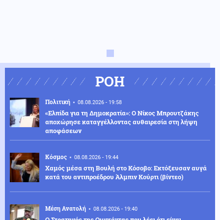
ΡΟΗ
Πολιτική
08.08.2026 - 19:58
«Ελπίδα για τη Δημοκρατία»: Ο Νίκος Μπρουτζάκης
αποχώρησε καταγγέλλοντας αυθαιρεσία στη λήψη
αποφάσεων
Κόσμος
08.08.2026 - 19:44
Χαμός μέσα στη Βουλή στο Κόσοβο: Εκτόξευσαν αυγά
κατά του αντιπροέδρου Άλμπιν Κούρτι (βίντεο)
Μέση Ανατολή
08.08.2026 - 19:40
Ο Στρατηγός της Ουγκάντας που λέει ότι είναι