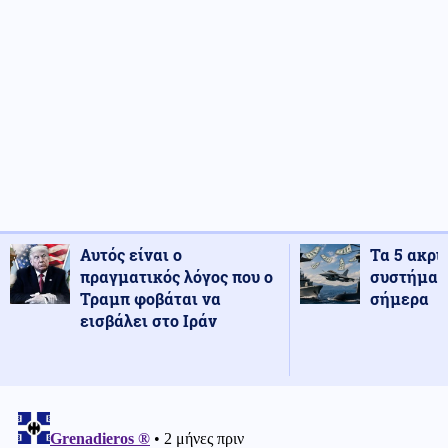
Αυτός είναι ο
Τα 5 ακρι
πραγματικός λόγος που ο
συστήματ
Τραμπ φοβάται να
σήμερα
εισβάλει στο Ιράν