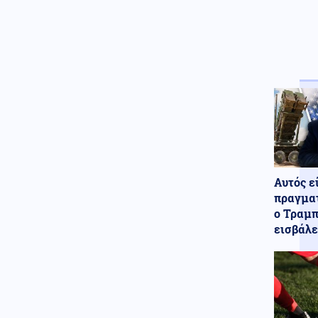
Χρηματιστήριο: Άνοδος 0,25% -
Στα 239,11 εκατ. ευρώ ο τζίρος
στο κλείσιμο
Αυτός ε
πραγματ
ο Τραμπ
εισβάλε