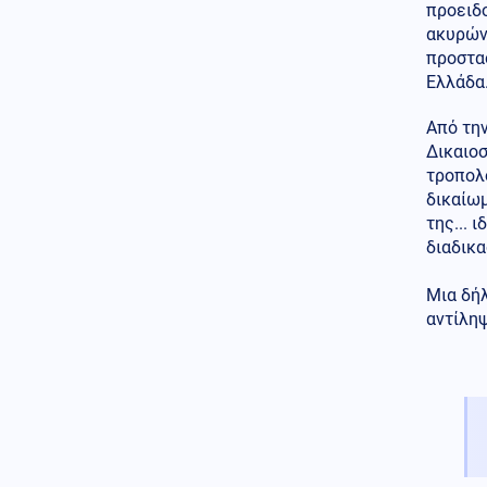
προειδ
«δημόσιο κίνδυνο»
ακυρώνε
ΗΠΑ
07.08.2026 - 19:20
προστα
Από μια κλωστή κρέμεται ο
Ελλάδα
διορισμός του εκλεκτού του
Τραμπ Τοντ Μπλανς, στο
Από τη
υπουργείο Δικαιοσύνης
Δικαιο
τροπολο
07.08.2026 - 19:14
δικαίωμ
Τουρκία: «Δεν θα επιτρέψουμε
σε κανένα γαλλικό πλοίο να
της... 
ποντίσει καλώδιο μεταξύ
διαδικα
Ελλάδας-Κύπρου»
Μια δή
Κόσμος
07.08.2026 - 19:09
αντίληψ
Η Ιταλία απαντά αρνητικά στο
τελεσίγραφο της Ισπανία: Έως
15 Αυγούστου οι συνοριακοί
έλεγχοι, λέει η Μελόνι
Κοινωνία
07.08.2026 - 19:08
Κρήτη: Η σοκαριστική στιγμή
που τουρίστας φέρεται να