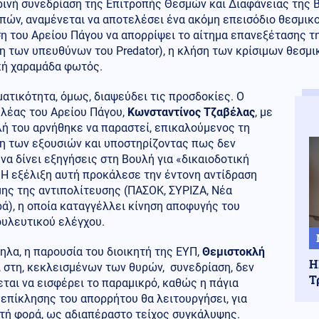
ρινή συνεδρίαση της Επιτροπής Θεσμών και Διαφάνειας της 
πών, αναμένεται να αποτελέσει ένα ακόμη επεισόδιο θεσμικ
η του Αρείου Πάγου να απορρίψει το αίτημα επανεξέτασης τ
η των υπευθύνων του Predator), η κλήση των κρίσιμων θεσμ
κή χαραμάδα φωτός.
ατικότητα, όμως, διαψεύδει τις προσδοκίες. Ο
ελέας του Αρείου Πάγου,
Κωνσταντίνος Τζαβέλας
, με
ή του αρνήθηκε να παραστεί, επικαλούμενος τη
ση των εξουσιών και υποστηρίζοντας πως δεν
 να δίνει εξηγήσεις στη Βουλή για «δικαιοδοτική
 Η εξέλιξη αυτή προκάλεσε την έντονη αντίδραση
ης της αντιπολίτευσης (ΠΑΣΟΚ, ΣΥΡΙΖΑ, Νέα
ά), η οποία καταγγέλλει κίνηση αποφυγής του
ουλευτικού ελέγχου.
λα, η παρουσία του διοικητή της ΕΥΠ,
Θεμιστοκλή
Η
, στη, κεκλεισμένων των θυρών, συνεδρίαση, δεν
Τ
ται να εισφέρει το παραμικρό, καθώς η πάγια
επίκλησης του απορρήτου θα λειτουργήσει, για
τή φορά, ως αδιαπέραστο τείχος συγκάλυψης.