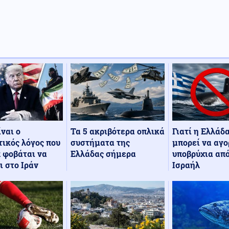
Τα 5 ακριβότερα οπλικά
Γιατί η Ελλάδ
ίναι ο
συστήματα της
μπορεί να αγο
ικός λόγος που
Ελλάδας σήμερα
υποβρύχια από
 φοβάται να
Ισραήλ
ι στο Ιράν