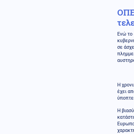
ΟΠΕ
Κόσμος
07.08.2026 - 19:42
Γερμανία: Ύποπτες πτήσεις
τελ
drones πάνω από στρατιωτική
βάση συντήρησης Patriot,
Ενώ το
προκάλεσαν αναστάτωση
κυβερν
Κοινωνία
07.08.2026 - 19:37
σε άσχε
Μαρούσι: Συνελήφθη σε
πλημμε
προαύλιο σχολείου 35χρονος
αυστηρό
για διακίνηση ναρκωτικών
Κοινωνία
07.08.2026 - 19:36
Συνελήφθη ο διευθυντής του
Η χρονι
ΔΕΔΔΗΕ Άρτας για την
έχει α
υπόθεση της φωτιάς στο ΚΥΤ
Αράχθου
ύποπτε
Κόσμος
07.08.2026 - 19:35
Η βιασύ
Μεγάλη ήττα για τη Meta:
κατάστ
Πρόστιμο 567 εκατ. δολαρίων
Ευρωπα
για την προστασία των παιδιών
χαρακτή
– Δικαστής τη χαρακτήρισε