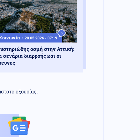
5
Κοινωνία
20.05.2026 - 07:19
υστηριώδης οσμή στην Αττική:
α σενάρια διαρροής και οι
ρευνες
άστοτε εξουσίας.