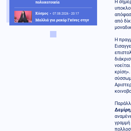
Η σημε
πολυκατοικία
υποκλο
Κόσμος
07.08.2026 - 20:17
απόφασ
Μαλλιά για ρεκόρ Γκίνες στην
από δίκ
Ινδία: Φτάνουν τα 2,71 μέτρα -
μοναδι
Βίντεο και φωτογραφίες
Η πραγμ
Εσωτερική Ασφάλεια
Εισαγγ
07.08.2026 - 20:06
επιστολ
Φωτιά στο Στεφάνι Κορίνθου:
Ξεκίνησε από φωτοβολταϊκά,
διάκρι
αναφέρει αντιδήμαρχος
νοείται
κρίση».
Κοινωνία
07.08.2026 - 19:59
σύσσωμ
Τρεις συλλήψεις για εισαγωγή
Αριστερ
κάνναβης στην χώρα μας -
κοινοβ
Κατασχέθηκαν 18,6 κιλά
SKUNK
Παράλλη
Πολιτική
07.08.2026 - 19:51
Δεμίρη
Ανακοίνωση Αυγερινού και
αναμένε
συνεργατών του, κατά της
γραμμή 
Γρατσία και κόμματος
πολλοσ
Καρυστιανού