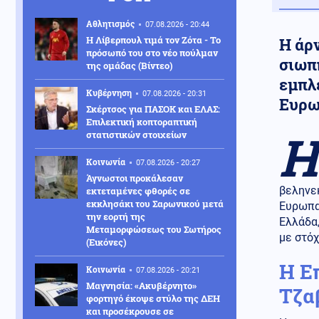
Αθλητισμός
07.08.2026 - 20:44
Η Λίβερπουλ τιμά τον Ζότα - Το
Η άρν
πρόσωπό του στο νέο πούλμαν
σιωπή
της ομάδας (Βίντεο)
εμπλ
Κυβέρνηση
07.08.2026 - 20:31
Ευρω
Σκέρτσος για ΠΑΣΟΚ και ΕΛΑΣ:
Επιλεκτική κοπτοραπτική
Η
στατιστικών στοιχείων
Κοινωνία
07.08.2026 - 20:27
Άγνωστοι προκάλεσαν
βεληνεκ
εκτεταμένες φθορές σε
εκκλησάκι του Σαρωνικού μετά
Ευρωπαϊ
την εορτή της
Ελλάδα
Μεταμορφώσεως του Σωτήρος
με στόχ
(Εικόνες)
Η Ε
Κοινωνία
07.08.2026 - 20:21
Μαγνησία: «Ακυβέρνητο»
Τζα
φορτηγό έκοψε στύλο της ΔΕΗ
και προσέκρουσε σε