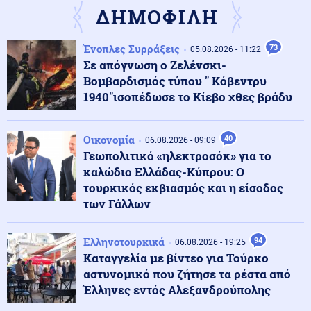
επίθεση στον Σάντσεθ για το μεταναστευτικό
ΔΗΜΟΦΙΛΗ
Ένοπλες Συρράξεις
73
Μέση Ανατολή
05.08.2026 - 11:22
06.08.2026 - 23:17
Σε απόγνωση ο Ζελένσκι-
Ισραήλ: «Φρένο» στην αποχώρηση από νέες περιοχές
του νότιου Λιβάνου έως ότου εφαρμοστεί η συμφωνία
Βομβαρδισμός τύπου " Κόβεντρυ
1940"ισοπέδωσε το Κίεβο χθες βράδυ
Κόσμος
06.08.2026 - 23:14
Επιβεβαιώνεται η ανοδική τάση της AfD στη Γερμανία:
Οικονομία
40
06.08.2026 - 09:09
Στο 28% ανέβηκε, βυθίζεται η δημοτικότητα του Μερτς
Γεωπολιτικό «ηλεκτροσόκ» για το
καλώδιο Ελλάδας-Κύπρου: Ο
τουρκικός εκβιασμός και η είσοδος
Κόσμος
06.08.2026 - 23:07
των Γάλλων
Ξεκινά δελτίο νερού στο Πουέρτο Ρίκο λόγω της
ξηρασίας
Ελληνοτουρκικά
94
06.08.2026 - 19:25
Καταγγελία με βίντεο για Τούρκο
Κοινωνία
06.08.2026 - 23:06
αστυνομικό που ζήτησε τα ρέστα από
Διατάχθηκε ΕΔΕ για τους αστυνομικούς που
Έλληνες εντός Αλεξανδρούπολης
εμπλέκονται στην υπόθεση της 75χρονης στα Χανιά