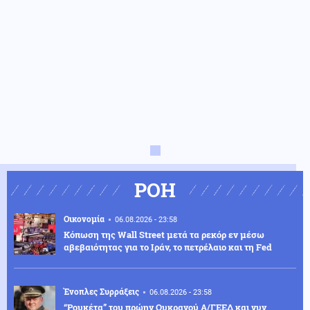
ΡΟΗ
Οικονομία
06.08.2026 - 23:58
Κόπωση της Wall Street μετά τα ρεκόρ εν μέσω
αβεβαιότητας για το Ιράν, το πετρέλαιο και τη Fed
Ένοπλες Συρράξεις
06.08.2026 - 23:58
“Ρουκέτα” του πρώην Ουκρανού Α/ΓΕΕΔ και νυν