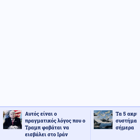
Αυτός είναι ο
Τα 5 ακρι
πραγματικός λόγος που ο
συστήματ
Τραμπ φοβάται να
σήμερα
εισβάλει στο Ιράν