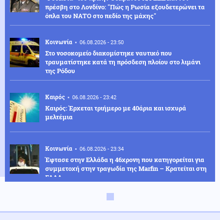
πρέσβη στο Λονδίνο: "Πώς η Ρωσία εξουδετερώνει τα
όπλα του ΝΑΤΟ στο πεδίο της μάχης"
Κοινωνία
06.08.2026 - 23:50
Στο νοσοκομείο διακομίστηκε ναυτικό που
τραυματίστηκε κατά τη πρόσδεση πλοίου στο λιμάνι
της Ρόδου
Καιρός
06.08.2026 - 23:42
Καιρός: Έρχεται τριήμερο με 40άρια και ισχυρά
μελτέμια
Κοινωνία
06.08.2026 - 23:34
Έφτασε στην Ελλάδα η 46χρονη που κατηγορείται για
συμμετοχή στην τραγωδία της Marfin – Κρατείται στη
ΓΑΔΑ
ΗΠΑ
06.08.2026 - 23:26
ΗΠΑ: Στήριξη στην Ισπανία για Θέουτα και Μελίγια,