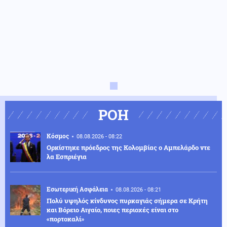
ΡΟΗ
Κόσμος
08.08.2026 - 08:22
Ορκίστηκε πρόεδρος της Κολομβίας ο Αμπελάρδο ντε
λα Εσπριέγια
Εσωτερική Ασφάλεια
08.08.2026 - 08:21
Πολύ υψηλός κίνδυνος πυρκαγιάς σήμερα σε Κρήτη
και Βόρειο Αιγαίο, ποιες περιοχές είναι στο
«πορτοκαλί»