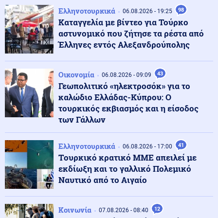
Ελληνοτουρκικά
98
Κόσμος
06.08.2026 - 19:25
07.08.2026 - 23:54
Καταγγελία με βίντεο για Τούρκο
Ατελείωτη κόλαση στην Αϊτή: 613 νεκροί μέσα σε 5
μήνες, βιασμοί και εκτελέσεις
αστυνομικό που ζήτησε τα ρέστα από
Έλληνες εντός Αλεξανδρούπολης
Αθλητισμός
07.08.2026 - 23:50
Ολυμπιακός: Το νέο ΣΕΦ θα παρουσιαστεί επίσημα στη
Οικονομία
43
06.08.2026 - 09:09
ΔΕΘ
Γεωπολιτικό «ηλεκτροσόκ» για το
καλώδιο Ελλάδας-Κύπρου: Ο
τουρκικός εκβιασμός και η είσοδος
Πολιτική
07.08.2026 - 23:47
των Γάλλων
ΚΚΕ για υποκλοπές: «Νέα επιχείρηση συγκάλυψης
των ευθυνών της κυβέρνησης»
Ελληνοτουρκικά
41
06.08.2026 - 17:00
Tουρκικό κρατικό ΜΜΕ απειλεί με
Κοινωνία
07.08.2026 - 23:42
εκδίωξη και το γαλλικό Πολεμικό
Αναρτήθηκε ο διαγωνισμός για την ανάπλαση της ΔΕΘ
Ναυτικό από το Αιγαίο
Κοινωνία
12
07.08.2026 - 08:40
Ελληνοτουρκικά
07.08.2026 - 23:33