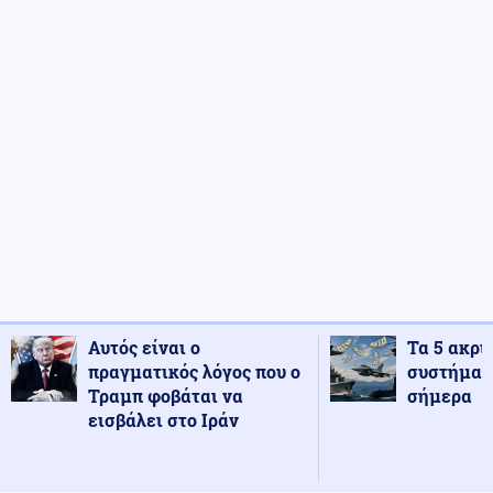
Αυτός είναι ο
Τα 5 ακρι
πραγματικός λόγος που ο
συστήματ
Τραμπ φοβάται να
σήμερα
εισβάλει στο Ιράν