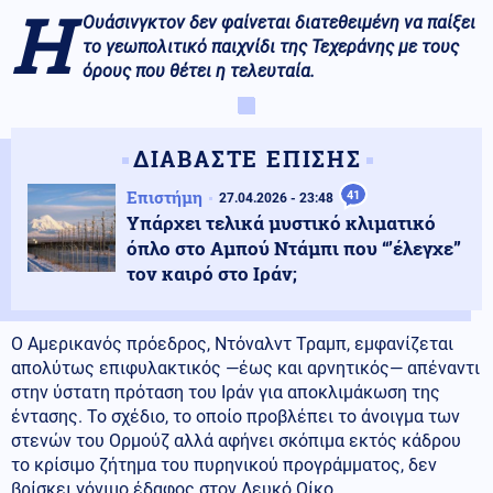
Η
Ουάσινγκτον δεν φαίνεται διατεθειμένη να παίξει
το γεωπολιτικό παιχνίδι της Τεχεράνης με τους
όρους που θέτει η τελευταία.
ΔΙΑΒΑΣΤΕ ΕΠΙΣΗΣ
Επιστήμη
41
27.04.2026 - 23:48
Υπάρχει τελικά μυστικό κλιματικό
όπλο στο Αμπού Ντάμπι που “’έλεγχε”
τον καιρό στο Ιράν;
Ο Αμερικανός πρόεδρος, Ντόναλντ Τραμπ, εμφανίζεται
απολύτως επιφυλακτικός —έως και αρνητικός— απέναντι
στην ύστατη πρόταση του Ιράν για αποκλιμάκωση της
έντασης. Το σχέδιο, το οποίο προβλέπει το άνοιγμα των
στενών του Ορμούζ αλλά αφήνει σκόπιμα εκτός κάδρου
το κρίσιμο ζήτημα του πυρηνικού προγράμματος, δεν
βρίσκει γόνιμο έδαφος στον Λευκό Οίκο.