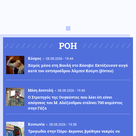
ΡΟΗ
Κόσμος
08.08.2026 - 19:44
Χαμός μέσα στη Βουλή στο Κόσοβο: Εκτόξευσαν αυγά
κατά του αντιπροέδρου Άλμπιν Κούρτι (βίντεο)
Μέση Ανατολή
08.08.2026 - 19:40
Ο Στρατηγός της Ουγκάντας που λέει ότι είναι
απόγονος του Μ. Αλέξανδρου στέλνει 700 κομάντος
στην Γάζα
Κοινωνία
08.08.2026 - 19:38
Τραγωδία στην Πάρο: 4χρονος βρέθηκε νεκρός σε