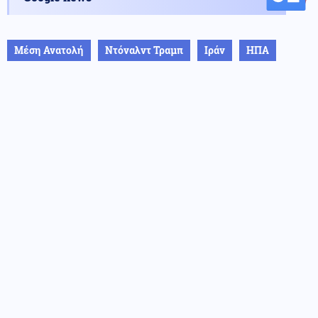
Μέση Ανατολή
Ντόναλντ Τραμπ
Ιράν
ΗΠΑ