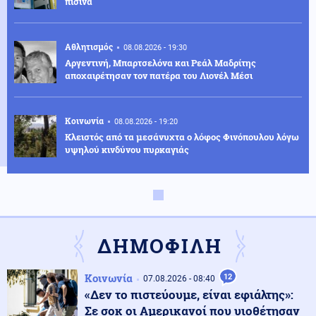
πισίνα
Αθλητισμός
08.08.2026 - 19:30
Αργεντινή, Μπαρτσελόνα και Ρεάλ Μαδρίτης
αποχαιρέτησαν τον πατέρα του Λιονέλ Μέσι
Κοινωνία
08.08.2026 - 19:20
Κλειστός από τα μεσάνυχτα ο λόφος Φινόπουλου λόγω
υψηλού κινδύνου πυρκαγιάς
Αθλητισμός
08.08.2026 - 19:08
Τζολάκης: Ντεμπούτο στη Χαλ ως βασικός κόντρα
στην Άιντραχτ
ΔΗΜΟΦΙΛΗ
Κοινωνία
08.08.2026 - 19:03
Κοινωνία
12
07.08.2026 - 08:40
Ψηφιακή Κάρτα Αγρότη: Ποιες αλλαγές φέρνει η 28η
«Δεν το πιστεύουμε, είναι εφιάλτης»:
Αυγούστου
Σε σοκ οι Αμερικανοί που υιοθέτησαν