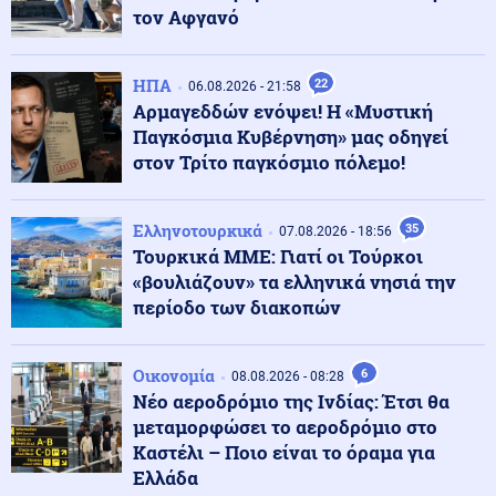
τον Αφγανό
Υγεία
08.08.2026 - 18:54
Διαβήτης και παχυσαρκία: Οι κίνδυνοι των θεραπειών
ΗΠΑ
22
στις υψηλές θερμοκρασίες
06.08.2026 - 21:58
Αρμαγεδδών ενόψει! Η «Μυστική
Παγκόσμια Κυβέρνηση» μας οδηγεί
Κοινωνία
στον Τρίτο παγκόσμιο πόλεμο!
08.08.2026 - 18:45
Σε Red Code η Αττική και άλλες πέντε περιοχές της
χώρας αύριο
Ελληνοτουρκικά
35
07.08.2026 - 18:56
Τουρκικά ΜΜΕ: Γιατί οι Τούρκοι
08.08.2026 - 18:44
«βουλιάζουν» τα ελληνικά νησιά την
Παραδόθηκαν στον αλβανικό στρατό τα πρώτα 40
περίοδο των διακοπών
τεθωρακισμένα που κατασκευάστηκαν στην χώρα
Οικονομία
6
08.08.2026 - 08:28
Κοινωνία
08.08.2026 - 18:36
Νέο αεροδρόμιο της Ινδίας: Έτσι θα
Θερινές εκπτώσεις: Αυξημένες οι πιέσεις από το
μεταμορφώσει το αεροδρόμιο στο
ηλεκτρονικό εμπόριο
Καστέλι – Ποιο είναι το όραμα για
Ελλάδα