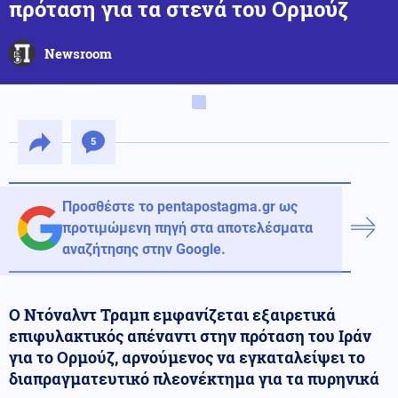
πρόταση για τα στενά του Ορμούζ
Newsroom
5
Προσθέστε το pentapostagma.gr ως
προτιμώμενη πηγή στα αποτελέσματα
αναζήτησης στην Google.
Ο Ντόναλντ Τραμπ εμφανίζεται εξαιρετικά
επιφυλακτικός απέναντι στην πρόταση του Ιράν
για το Ορμούζ, αρνούμενος να εγκαταλείψει το
διαπραγματευτικό πλεονέκτημα για τα πυρηνικά