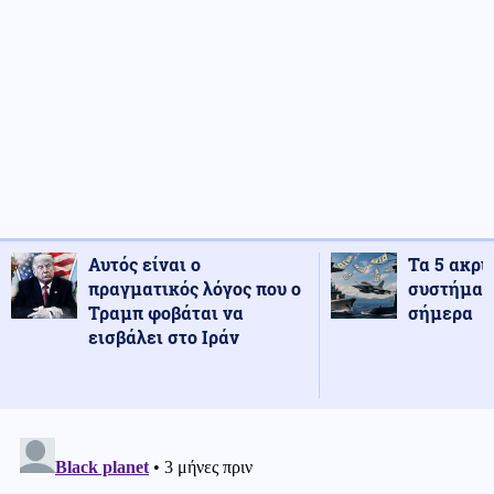
Αυτός είναι ο
Τα 5 ακρι
πραγματικός λόγος που ο
συστήματ
Τραμπ φοβάται να
σήμερα
εισβάλει στο Ιράν