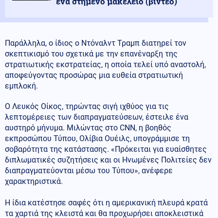
ένα στημένο μακελειό (βίντεο)
Παράλληλα, ο ίδιος ο Ντόναλντ Τραμπ διατηρεί τον
σκεπτικισμό του σχετικά με την επανέναρξη της
στρατιωτικής εκστρατείας, η οποία τελεί υπό αναστολή,
αποφεύγοντας προσώρας μια ευθεία στρατιωτική
εμπλοκή.
Ο Λευκός Οίκος, τηρώντας σιγή ιχθύος για τις
λεπτομέρειες των διαπραγματεύσεων, έστειλε ένα
αυστηρό μήνυμα. Μιλώντας στο CNN, η βοηθός
εκπροσώπου Τύπου, Ολίβια Ουέιλς, υπογράμμισε τη
σοβαρότητα της κατάστασης. «Πρόκειται για ευαίσθητες
διπλωματικές συζητήσεις και οι Ηνωμένες Πολιτείες δεν
διαπραγματεύονται μέσω του Τύπου», ανέφερε
χαρακτηριστικά.
Η ίδια κατέστησε σαφές ότι η αμερικανική πλευρά κρατά
τα χαρτιά της κλειστά και θα προχωρήσει αποκλειστικά