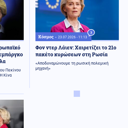
3
Κόσμος
23.07.2026 - 11:13
υρωπαϊκό
Φον ντερ Λάιεν: Χαιρετίζει το 21ο
 εμπάργκο
πακέτο κυρώσεων στη Ρωσία
υλα
«Αποδυναμώνουμε τη ρωσική πολεμική
μηχανή»
του Πεκίνου
Η Κίνα