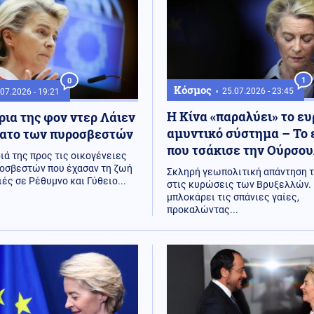
1
0
Κόσμος
25.07.2026 - 23:45
07.2026 - 19:21
Η Κίνα «παραλύει» το ε
ια της φον ντερ Λάιεν
αμυντικό σύστημα – Το
νατο των πυροσβεστών
που τσάκισε την Ούρσο
ιά της προς τις οικογένειες
οσβεστών που έχασαν τη ζωή
Σκληρή γεωπολιτική απάντηση 
ές σε Ρέθυμνο και Γύθειο...
στις κυρώσεις των Βρυξελλών. 
μπλοκάρει τις σπάνιες γαίες,
προκαλώντας...