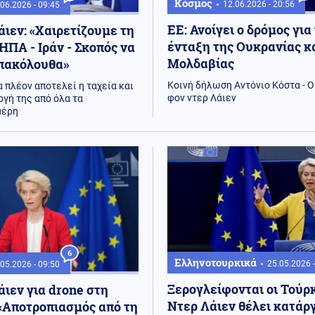
Κόσμος
12.06.2026 - 20:56
06.2026 - 09:45
ΕΕ: Ανοίγει ο δρόμος για
άιεν: «Χαιρετίζουμε τη
ένταξη της Ουκρανίας κα
ΠΑ - Ιράν - Σκοπός να
Μολδαβίας
επακόλουθα»
Κοινή δήλωση Αντόνιο Κόστα - 
 πλέον αποτελεί η ταχεία και
φον ντερ Λάιεν
γή της από όλα τα
μέρη
6
Ελληνοτουρκικά
25.05.2026 
05.2026 - 09:50
Ξερογλείφονται οι Τούρκ
άιεν για drone στη
Ντερ Λάιεν θέλει κατάρ
«Αποτροπιασμός από τη