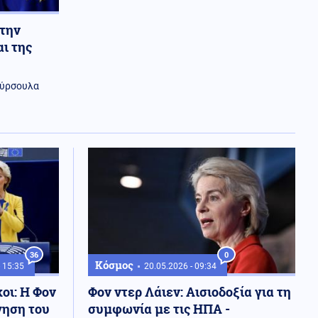
 την
ι της
Ούρσουλα
36
0
Κόσμος
- 15:35
20.05.2026 - 09:34
οι: Η Φον
Φον ντερ Λάιεν: Αισιοδοξία για τη
γηση του
συμφωνία με τις ΗΠΑ -