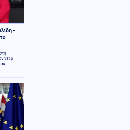
λίδη -
 το
στη
ον ντερ
του