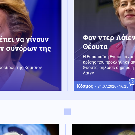
Φον ντερ Λάιεν
έπει να γίνουν
Θέουτα
ων συνόρων της
Η Ευρωπαϊκή Ένωση είναι 
κρίσης που προκλήθηκε απ
προέδρου της Κομισιόν
Θέουτα, δήλωσε σήμερα η
Λάιεν
0
Κόσμος
31.07.2026 - 16:25