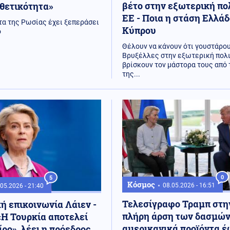
βέτο στην εξωτερική πο
θετικότητα»
ΕΕ - Ποια η στάση Ελλάδ
τα της Ρωσίας έχει ξεπεράσει
Κύπρου
ο
Θέλουν να κάνουν ότι γουστάρου
Βρυξέλλες στην εξωτερική πολι
βρίσκουν τον μάστορα τους από
της...
0
5
Κόσμος
08.05.2026 - 16:51
05.2026 - 21:40
Τελεσίγραφο Τραμπ στην
 επικοινωνία Λάιεν -
πλήρη άρση των δασμών
«Η Τουρκία αποτελεί
αμερικανικά προϊόντα έ
ίρο», λέει η πρόεδρος