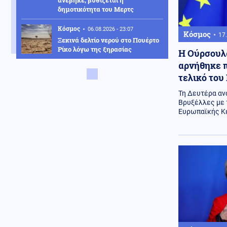
ανέβηκε, βυθίζεται η
δημοτικότητα του Μερτς
Κόσμος
06.08.2026 - 23:07
Κόσμος
17.
Ξεκινά δελτίο νερού στο Πουέρτο
Ρίκο λόγω της ξηρασίας
Η Ούρσουλα
αρνήθηκε π
Κοινωνία
τελικό του
06.08.2026 - 23:06
Διατάχθηκε ΕΔΕ για τους
Τη Δευτέρα αν
αστυνομικούς που εμπλέκονται
Βρυξέλλες με 
στην υπόθεση της 75χρονης στα
Ευρωπαϊκής Κε
Χανιά
Κόσμος
06.08.2026 - 23:04
Τουρκία: Σχέδιο διάσωσης για δύο
ιστορικά ορθόδοξα μοναστήρια
της Τραπεζούντας
Κόσμος
06.08.2026 - 23:02
Ο Ερντογάν θα επισκεφτεί τη
Σαουδική Αραβία την Παρασκευή