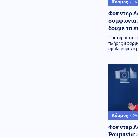
Ελληνοτουρκικά
06.08.2026 - 22:59
Κόσμος
15.
Ο Τούρκος "Γκρίζος Λύκος"
Φον ντερ Λ
Μπαχτσελί "λαγός" του Ερντογάν
ζητάει την απελευθέρωση
συμφωνία Η
Οτσαλάν! Πως επηρεάζονται προς
δούμε τα 
το χειρότερο τα Ελληνοτουρκικά;
Προτεραιότητα
Περιβάλλον
06.08.2026 - 22:59
πλήρης εφαρμο
Το μυστήριο που απασχολεί τους
εμπλεκόμενα 
παλαιοντολόγους: Γιατί δεν
υπήρξαν ποτέ δεινόσαυροι σε
μέγεθος ποντικιού
Κόσμος
06.08.2026 - 22:58
Από τη Μύκονο στο Βατικανό: Ο
Μαθιου Μακκόναχι με τον Πάπα,
του χτύπησε σαν... φιλαράκι τον
ώμο, δείτε βίντεο
Κόσμος
06.08.2026 - 22:56
Κόσμος
29.
Φρίκη στη Βρετανία: Πρώην
χασάπης τεμάχισε 55χρονο
Φον ντερ Λ
εργαζόμενό του και τον έβαλε σε
Ρουμανία: 
βαρέλι με τσιμέντο επειδή νόμιζε