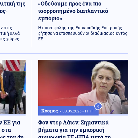
λιτική της
«Οδεύουμε προς ένα πιο
ος-
ισορροπημένο διατλαντικό
εμπόριο»
ν στις
Η επικεφαλής της Ευρωπαϊκής Επιτροπής
τική αλλά
ζήτησε να επισπευθούν οι διαδικασίες εντός
 τις χώρες
ΕΕ
0
Κόσμος
08.05.2026 - 11:11
 ΕΕ για
Φον ντερ Λάιεν: Σημαντικά
 στα
βήματα για την εμπορική
ως την 4η
συμφωνία ΕΕ-ΗΠΑ μετά τη