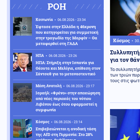
ΡΟΗ
Κοινωνία
06.08.2026 - 23:34
Έφτασε στην Ελλάδα η 46χρονη
που κατηγορείται για συμμετοχή
στην τραγωδία της Μαρφίν – Θα
Κόσμος
30.
μεταφερθεί στη ΓΑΔΑ
Συλλυπητήρ
ΗΠΑ
06.08.2026 - 23:26
για τον θά
ΗΠΑ: Στήριξη στην Ισπανία για
Θέουτα και Μελίγια, επίθεση στον
Τα συλλυπητήρ
Σάντσεθ για το μεταναστευτικό
των τριών πυρ
τους στις φωτι
Μέση Ανατολή
06.08.2026 - 23:17
Ισραήλ: «Φρένο» στην αποχώρηση
από νέες περιοχές του νότιου
Λιβάνου έως ότου εφαρμοστεί η
συμφωνία
Κόσμος
06.08.2026 - 23:14
Επιβεβαιώνεται η ανοδική τάση
της AfD στη Γερμανία: Στο 28%