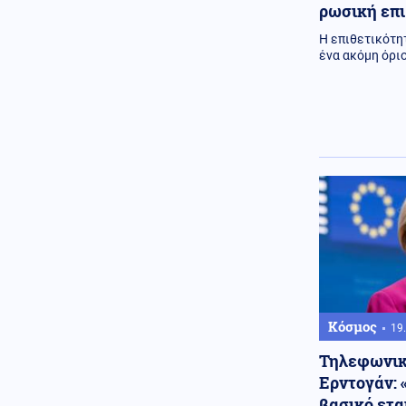
ρωσική επι
ότι τον έκλεβε
Η επιθετικότη
Κόσμος
06.08.2026 - 22:55
ένα ακόμη όρι
Μετά τη Θέουτα, πολιτικοί στην
Ισπανία ζητούν να γίνει το
Μουντιάλ του 2030 χωρίς το
Μαρόκο
Μέση Ανατολή
06.08.2026 - 22:54
Εκρήξεις στο νησί Κεσμ και
συναγερμός στον Περσικό Κόλπο
– Στο «υψηλό» ο κίνδυνος για τα
λιμάνια και τη ναυτιλία
Κόσμος
06.08.2026 - 22:53
Εξιτήριο από κέντρο
αποκατάστασης πήρε ο Μιτς
ΜακΚόνελ, άγνωστο πότε θα
επιστρέψει στη Γερουσία
Κόσμος
19.
Κοινωνία
Τηλεφωνική
06.08.2026 - 22:52
Δύο συλλήψεις για τις φωτιές σε
Ερντογάν: 
Σκύρο και Λακωνία:
βασικό ετα