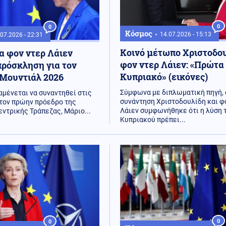
0
0
Κόσμος
14.07.2026 - 15:13
07.2026 - 22:31
Κοινό μέτωπο Χριστοδου
 φον ντερ Λάιεν
φον ντερ Λάιεν: «Πρώτα
ρόσκληση για τον
Κυπριακό» (εικόνες)
 Μουντιάλ 2026
Σύμφωνα με διπλωματική πηγή, 
αμένεται να συναντηθεί στις
συνάντηση Χριστοδουλίδη και φ
τον πρώην πρόεδρο της
Λάιεν συμφωνήθηκε ότι η λύση 
ντρικής Τράπεζας, Μάριο...
Κυπριακού πρέπει...
0
0