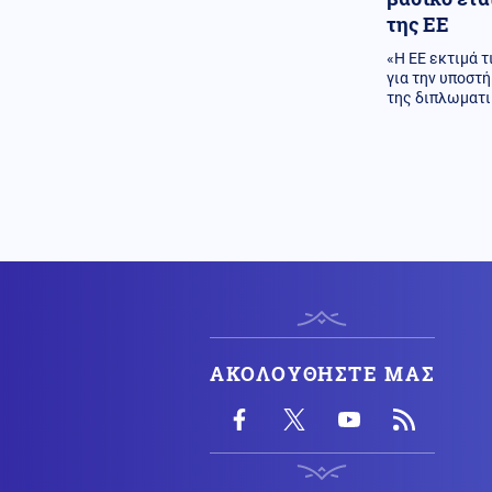
Βραχυκύκλωσε γεννήτρια
της ΕΕ
63χρονης, 71χρονος άναψε
ψησταριά
«Η ΕΕ εκτιμά 
για την υποστ
Εθνικά θέματα
06.08.2026 - 22:35
της διπλωματι
Canadair 515: Οι πρώτες εικόνες
από την κατασκευή του
αεροσκάφους που θα έρθει στην
Ελλάδα και θα επιχειρεί και τη
νύχτα στις φωτιές
ΗΠΑ
06.08.2026 - 22:32
Διαμάχη μεταξύ αδελφών για
περίπου 600 στρέμματα γης που
κληρονόμησαν από τους γονείς
του πίσω από τους
πυροβολισμούς με τους τρεις
νεκρούς στη Βόρεια Καρολίνα
ΑΚΟΛΟΥΘΗΣΤΕ ΜΑΣ
Κόσμος
06.08.2026 - 22:21
Γκουτέρες: Οι επιθέσεις κατά
αμάχων σε Ουκρανία και Ρωσία
πρέπει να σταματήσουν αμέσως