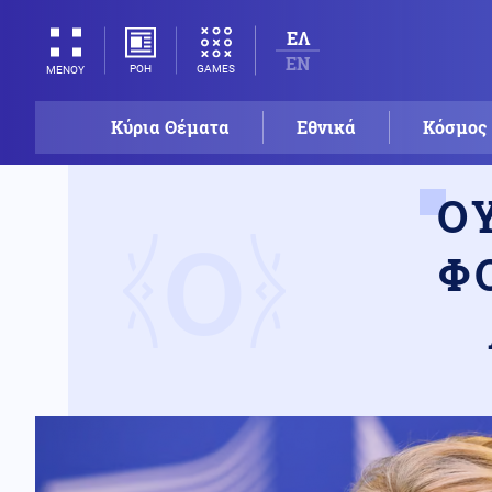
ΕΛ
EN
ΡΟΗ
GAMES
ΜΕΝΟΥ
Κύρια Θέματα
Εθνικά
Κόσμος
Ο
Ο
Φ