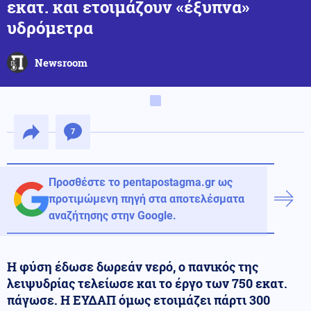
εκατ. και ετοιμάζουν «έξυπνα»
υδρόμετρα
Newsroom
7
Προσθέστε το pentapostagma.gr ως
προτιμώμενη πηγή στα αποτελέσματα
αναζήτησης στην Google.
Η φύση έδωσε δωρεάν νερό, ο πανικός της
λειψυδρίας τελείωσε και το έργο των 750 εκατ.
πάγωσε. Η ΕΥΔΑΠ όμως ετοιμάζει πάρτι 300