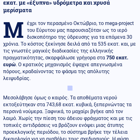
εκατ. με «έξυπνα» υδρόμετρα και χρυσά
μερίσματα
Μ
έχρι τον περασμένο Οκτώβριο, το mega-project
του Εύρυτου μας παρουσιαζόταν ως το ιερό
δισκοπότηρο της ύδρευσης για τα επόμενα 30
χρόνια. Το κόστος ξεκίνησε δειλά από τα 535 εκατ. και, με
τις γνωστές μαγικές διαδικασίες της ελληνικής
πραγματικότητας, σκαρφάλωσε γρήγορα στα
750 εκατ.
ευρώ
. Ο κρατικός μηχανισμός έψαχνε απεγνωσμένα
πόρους, κραδαίνοντας το φάσμα της απόλυτης
λειψυδρίας.
Μεσολάβησε όμως ο καιρός. Τα αποθέματα νερού
εκτοξεύτηκαν στα 743,68 εκατ. κυβικά, ξεπερνώντας τα
περσινά νούμερα. Ξαφνικά, το μαχαίρι βγήκε από τον
λαιμό. Χωρίς την πίεση του άδειου φράγματος και με τις
τοπικές αντιδράσεις να βράζουν ενόψει μιας άτυπης
προεκλογικής περιόδου, το σύστημα βρήκε την τέλεια
δικαιολογία για να αναβάλει τους σχεδιασμούς. Η φύση,