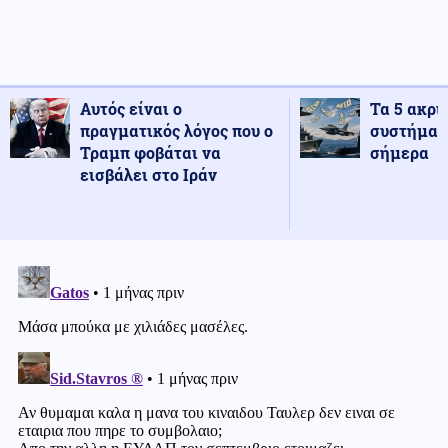
Αυτός είναι ο
Τα 5 ακρι
πραγματικός λόγος που ο
συστήματ
Τραμπ φοβάται να
σήμερα
εισβάλει στο Ιράν