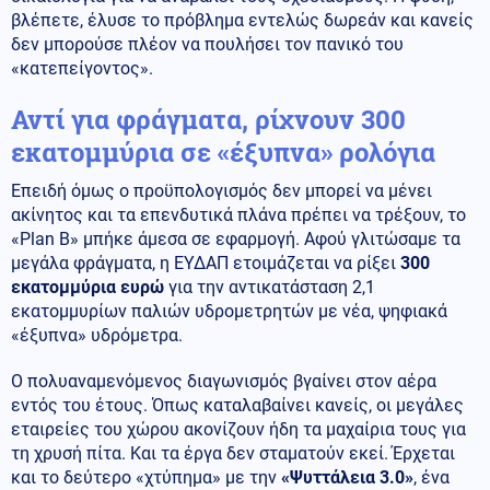
βλέπετε, έλυσε το πρόβλημα εντελώς δωρεάν και κανείς
δεν μπορούσε πλέον να πουλήσει τον πανικό του
«κατεπείγοντος».
Αντί για φράγματα, ρίχνουν 300
εκατομμύρια σε «έξυπνα» ρολόγια
Επειδή όμως ο προϋπολογισμός δεν μπορεί να μένει
ακίνητος και τα επενδυτικά πλάνα πρέπει να τρέξουν, το
«Plan B» μπήκε άμεσα σε εφαρμογή. Αφού γλιτώσαμε τα
μεγάλα φράγματα, η ΕΥΔΑΠ ετοιμάζεται να ρίξει
300
εκατομμύρια ευρώ
για την αντικατάσταση 2,1
εκατομμυρίων παλιών υδρομετρητών με νέα, ψηφιακά
«έξυπνα» υδρόμετρα.
Ο πολυαναμενόμενος διαγωνισμός βγαίνει στον αέρα
εντός του έτους. Όπως καταλαβαίνει κανείς, οι μεγάλες
εταιρείες του χώρου ακονίζουν ήδη τα μαχαίρια τους για
τη χρυσή πίτα. Και τα έργα δεν σταματούν εκεί. Έρχεται
και το δεύτερο «χτύπημα» με την
«Ψυττάλεια 3.0»
, ένα