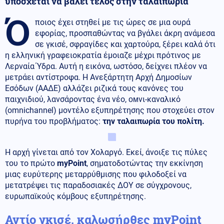
υπόσχεται να βάλει τέλος στην ταλαιπωρία
Ό
ποιος έχει στηθεί με τις ώρες σε μια ουρά
εφορίας, προσπαθώντας να βγάλει άκρη ανάμεσα
σε γκισέ, σφραγίδες και χαρτούρα, ξέρει καλά ότι
η ελληνική γραφειοκρατία έμοιαζε μέχρι πρότινος με
Λερναία Ύδρα. Αυτή η εικόνα, ωστόσο, δείχνει πλέον να
μετράει αντίστροφα. Η Ανεξάρτητη Αρχή Δημοσίων
Εσόδων (ΑΑΔΕ) αλλάζει ριζικά τους κανόνες του
παιχνιδιού, λανσάροντας ένα νέο, омνι-καναλικό
(omnichannel) μοντέλο εξυπηρέτησης που στοχεύει στον
πυρήνα του προβλήματος:
την ταλαιπωρία του πολίτη.
Η αρχή γίνεται από τον Χολαργό. Εκεί, άνοιξε τις πύλες
του το πρώτο
myPoint
, σηματοδοτώντας την εκκίνηση
μιας ευρύτερης μεταρρύθμισης που φιλοδοξεί να
μετατρέψει τις παραδοσιακές ΔΟΥ σε σύγχρονους,
ευρωπαϊκούς κόμβους εξυπηρέτησης.
Αντίο γκισέ, καλωσήρθες myPoint