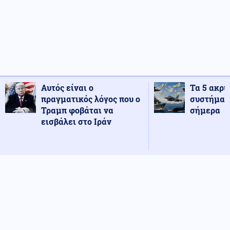
Αυτός είναι ο
Τα 5 ακρι
πραγματικός λόγος που ο
συστήματ
Τραμπ φοβάται να
σήμερα
εισβάλει στο Ιράν