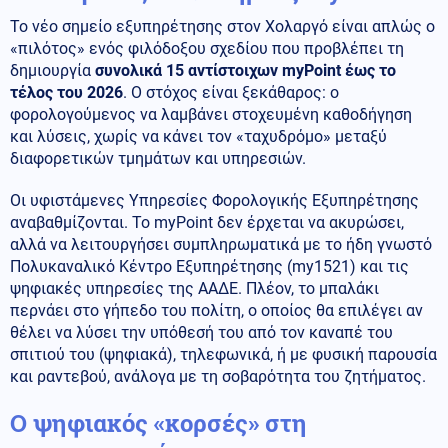
Το νέο σημείο εξυπηρέτησης στον Χολαργό είναι απλώς ο
«πιλότος» ενός φιλόδοξου σχεδίου που προβλέπει τη
δημιουργία
συνολικά 15 αντίστοιχων myPoint έως το
τέλος του 2026
. Ο στόχος είναι ξεκάθαρος: ο
φορολογούμενος να λαμβάνει στοχευμένη καθοδήγηση
και λύσεις, χωρίς να κάνει τον «ταχυδρόμο» μεταξύ
διαφορετικών τμημάτων και υπηρεσιών.
Οι υφιστάμενες Υπηρεσίες Φορολογικής Εξυπηρέτησης
αναβαθμίζονται. Το myPoint δεν έρχεται να ακυρώσει,
αλλά να λειτουργήσει συμπληρωματικά με το ήδη γνωστό
Πολυκαναλικό Κέντρο Εξυπηρέτησης (my1521) και τις
ψηφιακές υπηρεσίες της ΑΑΔΕ. Πλέον, το μπαλάκι
περνάει στο γήπεδο του πολίτη, ο οποίος θα επιλέγει αν
θέλει να λύσει την υπόθεσή του από τον καναπέ του
σπιτιού του (ψηφιακά), τηλεφωνικά, ή με φυσική παρουσία
και ραντεβού, ανάλογα με τη σοβαρότητα του ζητήματος.
Ο ψηφιακός «κορσές» στη