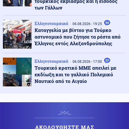
τουρκικός εκβιασμός και η είσοδος
Κόσμος
06.08.2026 - 23:07
των Γάλλων
Ξεκινά δελτίο νερού στο Πουέρτο Ρίκο λόγω της
ξηρασίας
Ελληνοτουρκικά
94
06.08.2026 - 19:25
Καταγγελία με βίντεο για Τούρκο
Κοινωνία
06.08.2026 - 23:06
αστυνομικό που ζήτησε τα ρέστα από
Διατάχθηκε ΕΔΕ για τους αστυνομικούς που
Έλληνες εντός Αλεξανδρούπολης
εμπλέκονται στην υπόθεση της 75χρονης στα Χανιά
Ελληνοτουρκικά
37
06.08.2026 - 17:00
Κόσμος
06.08.2026 - 23:04
Tουρκικό κρατικό ΜΜΕ απειλεί με
Τουρκία: Σχέδιο διάσωσης για δύο ιστορικά ορθόδοξα
εκδίωξη και το γαλλικό Πολεμικό
μοναστήρια της Τραπεζούντας
Ναυτικό από το Αιγαίο
Κόσμος
06.08.2026 - 23:02
Ο Ερντογάν θα επισκεφτεί τη Σαουδική Αραβία την
Παρασκευή
Ελληνοτουρκικά
06.08.2026 - 22:59
ΑΚΟΛΟΥΘΗΣΤΕ ΜΑΣ