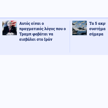
Αυτός είναι ο
Τα 5 ακρι
πραγματικός λόγος που ο
συστήματ
Τραμπ φοβάται να
σήμερα
εισβάλει στο Ιράν