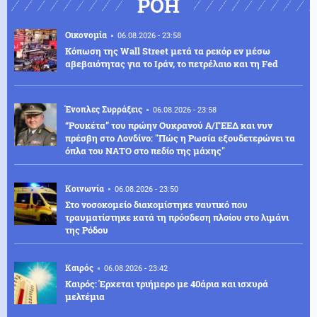
ΡΟΗ
Οικονομία
06.08.2026 - 23:58
Κόπωση της Wall Street μετά τα ρεκόρ εν μέσω
αβεβαιότητας για το Ιράν, το πετρέλαιο και τη Fed
Ένοπλες Συρράξεις
06.08.2026 - 23:58
“Ρουκέτα” του πρώην Ουκρανού Α/ΓΕΕΔ και νυν
πρέσβη στο Λονδίνο: "Πώς η Ρωσία εξουδετερώνει τα
όπλα του ΝΑΤΟ στο πεδίο της μάχης"
Κοινωνία
06.08.2026 - 23:50
Στο νοσοκομείο διακομίστηκε ναυτικό που
τραυματίστηκε κατά τη πρόσδεση πλοίου στο λιμάνι
της Ρόδου
Καιρός
06.08.2026 - 23:42
Καιρός: Έρχεται τριήμερο με 40άρια και ισχυρά
μελτέμια