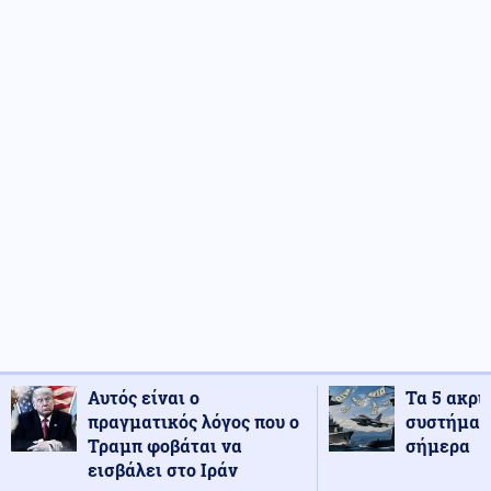
Αυτός είναι ο
Τα 5 ακρι
πραγματικός λόγος που ο
συστήματ
Τραμπ φοβάται να
σήμερα
εισβάλει στο Ιράν