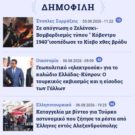
επίθεση στον Σάντσεθ για το μεταναστευτικό
ΔΗΜΟΦΙΛΗ
Ένοπλες Συρράξεις
73
Μέση Ανατολή
05.08.2026 - 11:22
06.08.2026 - 23:17
Σε απόγνωση ο Ζελένσκι-
Ισραήλ: «Φρένο» στην αποχώρηση από νέες περιοχές
του νότιου Λιβάνου έως ότου εφαρμοστεί η συμφωνία
Βομβαρδισμός τύπου " Κόβεντρυ
1940"ισοπέδωσε το Κίεβο χθες βράδυ
Κόσμος
06.08.2026 - 23:14
Επιβεβαιώνεται η ανοδική τάση της AfD στη Γερμανία:
Οικονομία
40
06.08.2026 - 09:09
Στο 28% ανέβηκε, βυθίζεται η δημοτικότητα του Μερτς
Γεωπολιτικό «ηλεκτροσόκ» για το
καλώδιο Ελλάδας-Κύπρου: Ο
τουρκικός εκβιασμός και η είσοδος
Κόσμος
06.08.2026 - 23:07
των Γάλλων
Ξεκινά δελτίο νερού στο Πουέρτο Ρίκο λόγω της
ξηρασίας
Ελληνοτουρκικά
94
06.08.2026 - 19:25
Καταγγελία με βίντεο για Τούρκο
Κοινωνία
06.08.2026 - 23:06
αστυνομικό που ζήτησε τα ρέστα από
Διατάχθηκε ΕΔΕ για τους αστυνομικούς που
Έλληνες εντός Αλεξανδρούπολης
εμπλέκονται στην υπόθεση της 75χρονης στα Χανιά