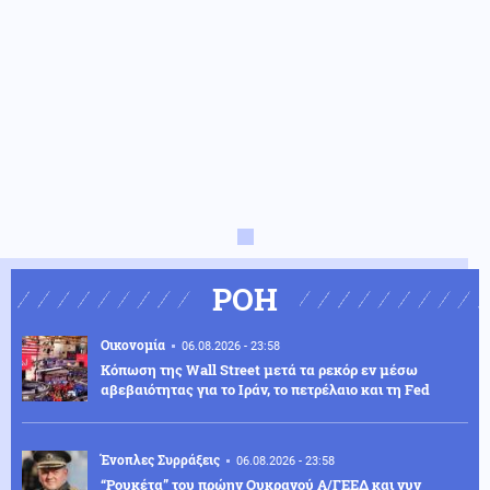
ΡΟΗ
Οικονομία
06.08.2026 - 23:58
Κόπωση της Wall Street μετά τα ρεκόρ εν μέσω
αβεβαιότητας για το Ιράν, το πετρέλαιο και τη Fed
Ένοπλες Συρράξεις
06.08.2026 - 23:58
“Ρουκέτα” του πρώην Ουκρανού Α/ΓΕΕΔ και νυν