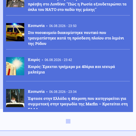
πρέσβη στο Λονδίνο: "Πώς η Ρωσία εξουδετερώνει τα
όπλα του ΝΑΤΟ στο πεδίο της μάχης"
Κοινωνία
06.08.2026 - 23:50
Στο νοσοκομείο διακομίστηκε ναυτικό που
τραυματίστηκε κατά τη πρόσδεση πλοίου στο λιμάνι
της Ρόδου
Καιρός
06.08.2026 - 23:42
Καιρός: Έρχεται τριήμερο με 40άρια και ισχυρά
μελτέμια
Κοινωνία
06.08.2026 - 23:34
Έφτασε στην Ελλάδα η 46χρονη που κατηγορείται για
συμμετοχή στην τραγωδία της Marfin – Κρατείται στη
ΓΑΔΑ
ΗΠΑ
06.08.2026 - 23:26
ΗΠΑ: Στήριξη στην Ισπανία για Θέουτα και Μελίγια,