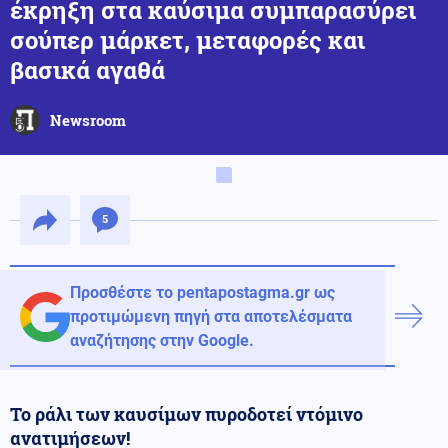
έκρηξη στα καύσιμα συμπαρασύρει
σούπερ μάρκετ, μεταφορές και
βασικά αγαθά
Newsroom
5
Προσθέστε το pentapostagma.gr ως
προτιμώμενη πηγή στα αποτελέσματα
αναζήτησης στην Google.
Το ράλι των καυσίμων πυροδοτεί ντόμινο
ανατιμήσεων!