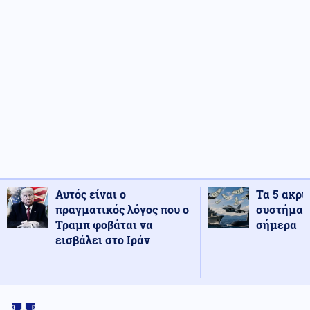
Αυτός είναι ο
Τα 5 ακρι
πραγματικός λόγος που ο
συστήματ
Τραμπ φοβάται να
σήμερα
εισβάλει στο Ιράν