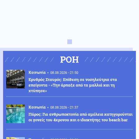
ΡΟΗ
Κοινωνία
08.08.2026 - 21:50
Ερυθρός Σταυρός: Επίθεση σε νοσηλεύτρια στα
επείγοντα - «Την άρπαξε από τα μαλλιά και τη
χτύπησε»
Κοινωνία
08.08.2026 - 21:37
Πάρος: Για ανθρωποκτονία από αμέλεια κατηγορούνται
οι γονείς του 4χρονου και ο ιδιοκτήτης του beach bar