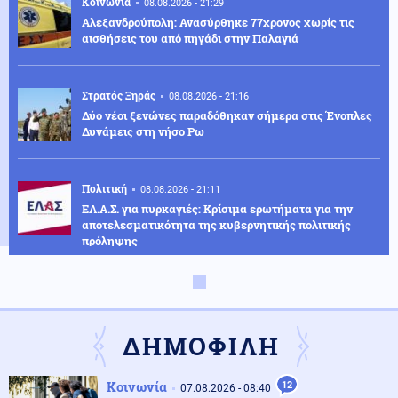
Κοινωνία
08.08.2026 - 21:29
Αλεξανδρούπολη: Ανασύρθηκε 77χρονος χωρίς τις
αισθήσεις του από πηγάδι στην Παλαγιά
Στρατός Ξηράς
08.08.2026 - 21:16
Δύο νέοι ξενώνες παραδόθηκαν σήμερα στις Ένοπλες
Δυνάμεις στη νήσο Ρω
Πολιτική
08.08.2026 - 21:11
ΕΛ.Α.Σ. για πυρκαγιές: Κρίσιμα ερωτήματα για την
αποτελεσματικότητα της κυβερνητικής πολιτικής
πρόληψης
Ελληνοτουρκικά
08.08.2026 - 20:58
ΕΚΤΑΚΤΟ!! «Πληροφορία βόμβα»: «Η Τουρκία θα
αναπτύξει μια μοίρα μαχητικών αεροσκαφών στη
ΔΗΜΟΦΙΛΗ
Σαουδική Αραβία»
Κοινωνία
12
Κόσμος
07.08.2026 - 08:40
08.08.2026 - 20:55