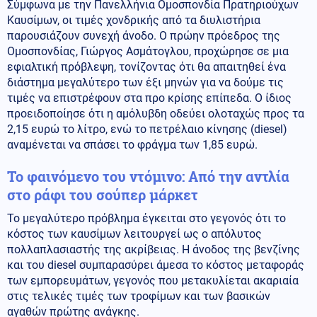
Σύμφωνα με την Πανελλήνια Ομοσπονδία Πρατηριούχων
Καυσίμων, οι τιμές χονδρικής από τα διυλιστήρια
παρουσιάζουν συνεχή άνοδο. Ο πρώην πρόεδρος της
Ομοσπονδίας, Γιώργος Ασμάτογλου, προχώρησε σε μια
εφιαλτική πρόβλεψη, τονίζοντας ότι θα απαιτηθεί ένα
διάστημα μεγαλύτερο των έξι μηνών για να δούμε τις
τιμές να επιστρέφουν στα προ κρίσης επίπεδα. Ο ίδιος
προειδοποίησε ότι η αμόλυβδη οδεύει ολοταχώς προς τα
2,15 ευρώ το λίτρο, ενώ το πετρέλαιο κίνησης (diesel)
αναμένεται να σπάσει το φράγμα των 1,85 ευρώ.
Το φαινόμενο του ντόμινο: Από την αντλία
στο ράφι του σούπερ μάρκετ
Το μεγαλύτερο πρόβλημα έγκειται στο γεγονός ότι το
κόστος των καυσίμων λειτουργεί ως ο απόλυτος
πολλαπλασιαστής της ακρίβειας. Η άνοδος της βενζίνης
και του diesel συμπαρασύρει άμεσα το κόστος μεταφοράς
των εμπορευμάτων, γεγονός που μετακυλίεται ακαριαία
στις τελικές τιμές των τροφίμων και των βασικών
αγαθών πρώτης ανάγκης.