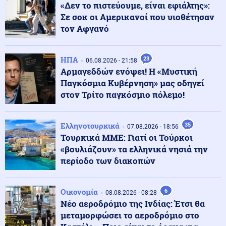
«Δεν το πιστεύουμε, είναι εφιάλτης»:
"Θετικές οι συνομιλίες με το Ιράν", δήλωσε το Ομάν
Σε σοκ οι Αμερικανοί που υιοθέτησαν
τον Αφγανό
08.08.2026 - 20:51
Παραδοχή από τον πρώην Ουκρανό αρχιστράτηγο: «Η
ΗΠΑ
23
06.08.2026 - 21:58
Ρωσία θα διέλυε την Ευρώπη σε πόλεμο επί του
Αρμαγεδδών ενόψει! Η «Μυστική
πεδίου»
Παγκόσμια Κυβέρνηση» μας οδηγεί
στον Τρίτο παγκόσμιο πόλεμο!
Εσωτερική Ασφάλεια
08.08.2026 - 20:47
Πυρκαγιά σε χαμηλή βλάστηση στη Μικρή Βίγλα της
Νάξου
Ελληνοτουρκικά
35
07.08.2026 - 18:56
Τουρκικά ΜΜΕ: Γιατί οι Τούρκοι
«βουλιάζουν» τα ελληνικά νησιά την
Κοινωνία
08.08.2026 - 20:41
περίοδο των διακοπών
3 συλλήψεις για τις φωτιές σε Λέσβο και Κορινθία –
Προκλήθηκαν από τσιγάρο και φωτοβολταϊκό πάρκο
Οικονομία
6
08.08.2026 - 08:28
Νέο αεροδρόμιο της Ινδίας: Έτσι θα
Πολιτική
08.08.2026 - 20:35
μεταμορφώσει το αεροδρόμιο στο
ΚΚΕ: Η συμφωνία Τουρκίας – Σαουδικής Αραβίας